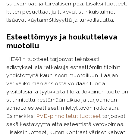
sujuvampaa ja turvallisempaa. Lisäksi tuotteet,
kuten pesualtaat ja tukevat suihkuistuimet,
lisäävät käytännöllisyyttä ja turvallisuutta.
Esteettömyys ja houkutteleva
muotoilu
HEWI:n tuotteet tarjoavat teknisesti
edistyksellisiä ratkaisuja esteettömiin tiloihin
yhdistettynä kauniiseen muotoiluun. Laajan
värivalikoiman ansiosta voidaan luoda
yksilöllisiä ja tyylikkäitä tiloja. Jokainen tuote on
suunniteltu kestämään aikaa ja tarjoamaan
samalla esteettisesti miellyttävän ratkaisun.
Esimerkiksi
PVD-pinnoitetut tuotteet
tarjoavat
sekä kestävyyttä että esteettistä vetovoimaa.
Lisäksi tuotteet, kuten kontrastiväriset kahvat