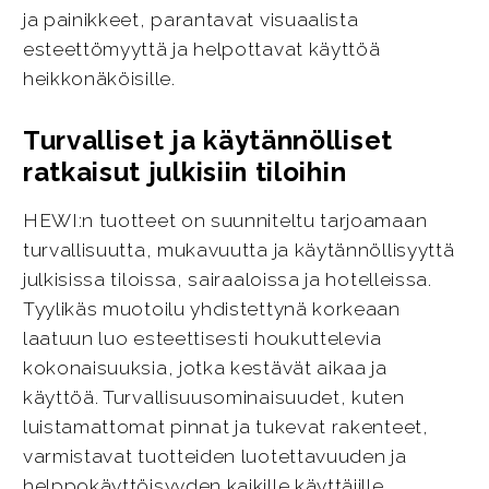
ja painikkeet, parantavat visuaalista
esteettömyyttä ja helpottavat käyttöä
heikkonäköisille.
Turvalliset ja käytännölliset
ratkaisut julkisiin tiloihin
HEWI:n tuotteet on suunniteltu tarjoamaan
turvallisuutta, mukavuutta ja käytännöllisyyttä
julkisissa tiloissa, sairaaloissa ja hotelleissa.
Tyylikäs muotoilu yhdistettynä korkeaan
laatuun luo esteettisesti houkuttelevia
kokonaisuuksia, jotka kestävät aikaa ja
käyttöä. Turvallisuusominaisuudet, kuten
luistamattomat pinnat ja tukevat rakenteet,
varmistavat tuotteiden luotettavuuden ja
helppokäyttöisyyden kaikille käyttäjille.