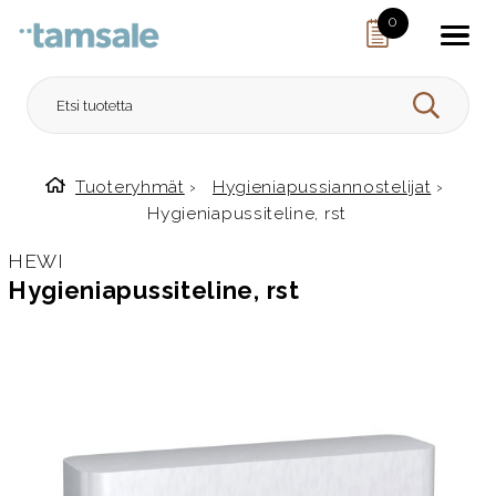
Skip to content
0
HAE
Tuoteryhmät
›
Hygieniapussiannostelijat
›
Etusivulle
Hygieniapussiteline, rst
HEWI
Hygieniapussiteline, rst