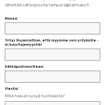
lähettää sähköpostia tampere@tamsale.fi.
Nimesi
*
Yritys (huomioithan, että myymme vain yrityksille -
ei kuluttajamyyntiä)
*
Sähköpostiosoitteesi
*
Viestisi
*
Mitä haluat kysyä tuotteesta?