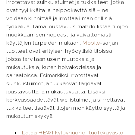
irrotettavat suihkuistuimet ja tukikaiteet, jotka
ovat tyylikkäitä ja helppokäyttöisiä – ne
voidaan kiinnittää ja irrottaa ilman erillisiä
työkaluja. Tämä joustavuus mahdollistaa tilojen
muokkaamisen nopeasti ja vaivattomasti
käyttäjien tarpeiden mukaan.
Mobile
-sarjan
tuotteet ovat erityisen hyödyllisiä tiloissa,
joissa tarvitaan usein muutoksia ja
mukautuksia, kuten hoivakodeissa ja
sairaaloissa. Esimerkiksi irrotettavat
suihkuistuimet ja tukikahvat tarjoavat
joustavuutta ja mukautuvuutta. Lisäksi
korkeussäädettävät wc-istuimet ja siirrettävät
tukikaiteet lisäävät tilojen monikäyttöisyyttä ja
mukautumiskykyä.
Lataa HEWI kylpyhuone -tuotekuvasto