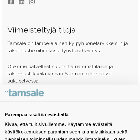
Facebook
LinkedIn
Instagram
Viimeisteltyjä tiloja
Tamsale on tamperelainen kylpyhuonetarvikkeisiin ja
rakennusheloihin keskittynyt perheyritys.
Olemme palvelleet suunnitteluammattilaisia ja
rakennusliikkeitä ympäri Suomen jo kahdessa
sukupolvessa.
Ota yhteyttä - autamme mielellämme
Tuotekuvastot
Parempaa sisältöä evästeillä
Kivaa, että tulit sivuillemme. Käytämme evästeitä
Instagram
käyttökokemuksen parantamiseen ja analytiikkaan sekä
BIM-objektit
olennaisen toiminnallisuuden mahdollistamiseksi, kuten