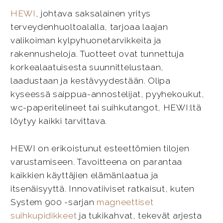
HEWI
, johtava saksalainen yritys
terveydenhuoltoalalla, tarjoaa laajan
valikoiman kylpyhuonetarvikkeita ja
rakennusheloja. Tuotteet ovat tunnettuja
korkealaatuisesta suunnittelustaan,
laadustaan ja kestävyydestään. Olipa
kyseessä saippua-annostelijat, pyyhekoukut,
wc-paperitelineet tai suihkutangot, HEWI:ltä
löytyy kaikki tarvittava.
HEWI on erikoistunut esteettömien tilojen
varustamiseen. Tavoitteena on parantaa
kaikkien käyttäjien elämänlaatua ja
itsenäisyyttä. Innovatiiviset ratkaisut, kuten
System 900 -sarjan
magneettiset
suihkupidikkeet
ja tukikahvat, tekevät arjesta