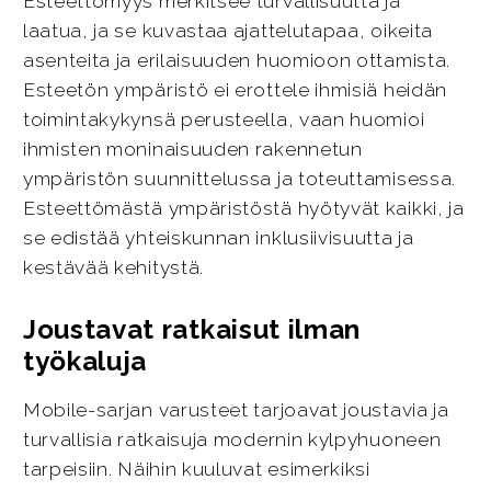
Esteettömyys merkitsee turvallisuutta ja
laatua, ja se kuvastaa ajattelutapaa, oikeita
asenteita ja erilaisuuden huomioon ottamista.
Esteetön ympäristö ei erottele ihmisiä heidän
toimintakykynsä perusteella, vaan huomioi
ihmisten moninaisuuden rakennetun
ympäristön suunnittelussa ja toteuttamisessa.
Esteettömästä ympäristöstä hyötyvät kaikki, ja
se edistää yhteiskunnan inklusiivisuutta ja
kestävää kehitystä.
Joustavat ratkaisut ilman
työkaluja
Mobile-sarjan varusteet tarjoavat joustavia ja
turvallisia ratkaisuja modernin kylpyhuoneen
tarpeisiin. Näihin kuuluvat esimerkiksi