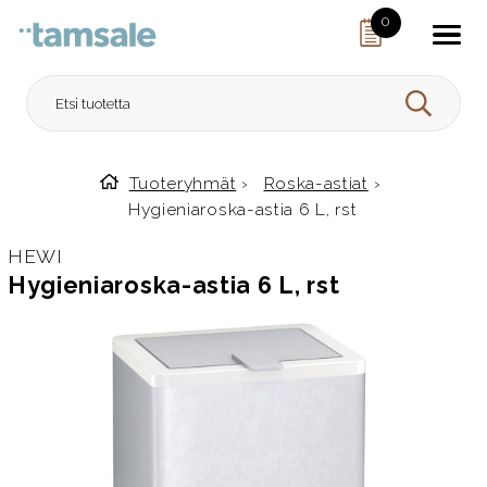
Skip to content
0
HAE
Tuoteryhmät
›
Roska-astiat
›
Etusivulle
Hygieniaroska-astia 6 L, rst
HEWI
Hygieniaroska-astia 6 L, rst