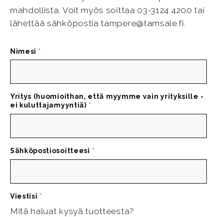
mahdollista. Voit myös soittaa 03-3124 4200 tai
lähettää sähköpostia tampere@tamsale.fi.
Nimesi
*
Yritys (huomioithan, että myymme vain yrityksille -
ei kuluttajamyyntiä)
*
Sähköpostiosoitteesi
*
Viestisi
*
Mitä haluat kysyä tuotteesta?