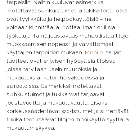
tarpeisiin. Näihin kuuluvat esimerkiksi
irrotettavat suihkuistuimet ja tukikaiteet, jotka
ovat tyylikkäitä ja helppokäyttöisiä – ne
voidaan kiinnittää ja irrottaa ilman erillisiä
työkaluja. Tämä joustavuus mahdollistaa tilojen
muokkaamisen nopeasti ja vaivattomasti
käyttäjien tarpeiden mukaan.
Mobile
-sarjan
tuotteet ovat erityisen hyödyllisiä tiloissa,
joissa tarvitaan usein muutoksia ja
mukautuksia, kuten hoivakodeissa ja
sairaaloissa. Esimerkiksi irrotettavat
suihkuistuimet ja tukikahvat tarjoavat
joustavuutta ja mukautuvuutta. Lisäksi
korkeussäädettävät wc-istuimet ja siirrettävät
tukikaiteet lisäävät tilojen monikäyttöisyyttä ja
mukautumiskykyä.