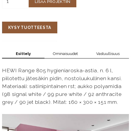
LISÄÄ PROJEKTIIN
KYSY TUOTTEESTA
Esittely
Ominaisuudet
Vastuullisuus
HEWI Range 805 hygieniaroska-astia, n. 6 l,
piilotettu jätesäkin pidin, nostoluukullinen kansi.
Materiaali: satiinipintainen rst; aukko polyamidia
(98 signal white / 99 pure white / 92 anthracite
grey / 90 jet black). Mitat: 160 × 300 × 151 mm.