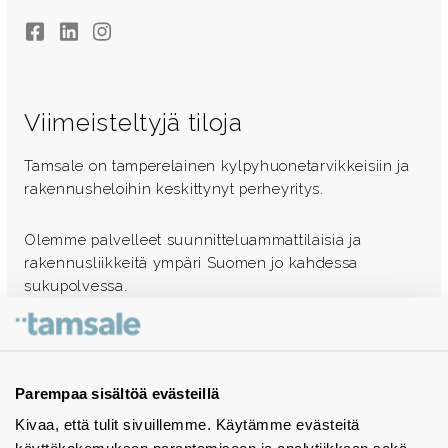
Facebook
LinkedIn
Instagram
Viimeisteltyjä tiloja
Tamsale on tamperelainen kylpyhuonetarvikkeisiin ja
rakennusheloihin keskittynyt perheyritys.
Olemme palvelleet suunnitteluammattilaisia ja
rakennusliikkeitä ympäri Suomen jo kahdessa
sukupolvessa.
Ota yhteyttä - autamme mielellämme
Tuotekuvastot
Parempaa sisältöä evästeillä
Kivaa, että tulit sivuillemme. Käytämme evästeitä
Instagram