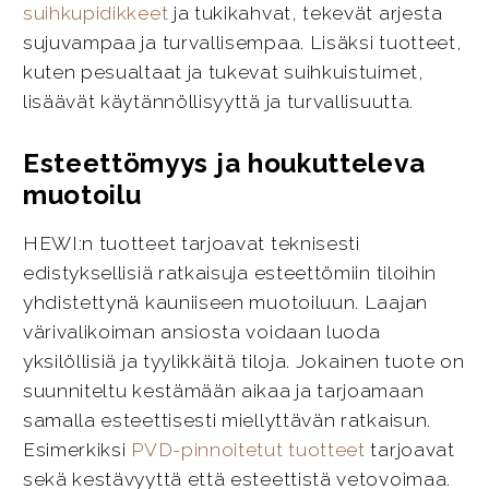
suihkupidikkeet
ja tukikahvat, tekevät arjesta
sujuvampaa ja turvallisempaa. Lisäksi tuotteet,
kuten pesualtaat ja tukevat suihkuistuimet,
lisäävät käytännöllisyyttä ja turvallisuutta.
Esteettömyys ja houkutteleva
muotoilu
HEWI:n tuotteet tarjoavat teknisesti
edistyksellisiä ratkaisuja esteettömiin tiloihin
yhdistettynä kauniiseen muotoiluun. Laajan
värivalikoiman ansiosta voidaan luoda
yksilöllisiä ja tyylikkäitä tiloja. Jokainen tuote on
suunniteltu kestämään aikaa ja tarjoamaan
samalla esteettisesti miellyttävän ratkaisun.
Esimerkiksi
PVD-pinnoitetut tuotteet
tarjoavat
sekä kestävyyttä että esteettistä vetovoimaa.