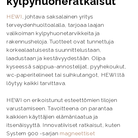
kylpyhuoneratkaisut
HEWI
, johtava saksalainen yritys
terveydenhuoltoalalla, tarjoaa laajan
valikoiman kylpyhuonetarvikkeita ja
rakennusheloja. Tuotteet ovat tunnettuja
korkealaatuisesta suunnittelustaan,
laadustaan ja kestävyydestään. Olipa
kyseessä saippua-annostelijat, pyyhekoukut,
wc-paperitelineet tai suihkutangot, HEWI:ltä
löytyy kaikki tarvittava.
HEWI on erikoistunut esteettömien tilojen
varustamiseen. Tavoitteena on parantaa
kaikkien käyttäjien elämänlaatua ja
itsenäisyyttä. Innovatiiviset ratkaisut, kuten
System 900 -sarjan
magneettiset