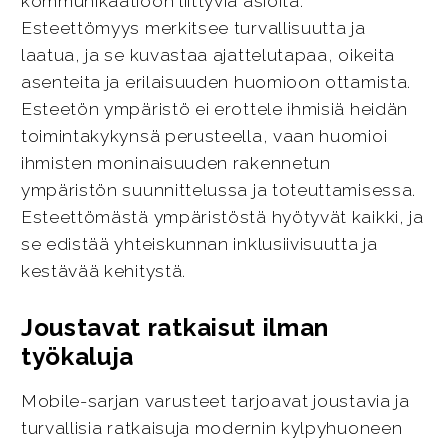
kommunikaatioon liittyviä asioita.
Esteettömyys merkitsee turvallisuutta ja
laatua, ja se kuvastaa ajattelutapaa, oikeita
asenteita ja erilaisuuden huomioon ottamista.
Esteetön ympäristö ei erottele ihmisiä heidän
toimintakykynsä perusteella, vaan huomioi
ihmisten moninaisuuden rakennetun
ympäristön suunnittelussa ja toteuttamisessa.
Esteettömästä ympäristöstä hyötyvät kaikki, ja
se edistää yhteiskunnan inklusiivisuutta ja
kestävää kehitystä.
Joustavat ratkaisut ilman
työkaluja
Mobile-sarjan varusteet tarjoavat joustavia ja
turvallisia ratkaisuja modernin kylpyhuoneen