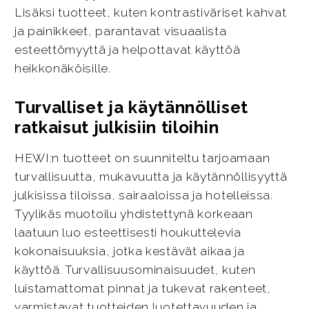
Lisäksi tuotteet, kuten kontrastiväriset kahvat
ja painikkeet, parantavat visuaalista
esteettömyyttä ja helpottavat käyttöä
heikkonäköisille.
Turvalliset ja käytännölliset
ratkaisut julkisiin tiloihin
HEWI:n tuotteet on suunniteltu tarjoamaan
turvallisuutta, mukavuutta ja käytännöllisyyttä
julkisissa tiloissa, sairaaloissa ja hotelleissa.
Tyylikäs muotoilu yhdistettynä korkeaan
laatuun luo esteettisesti houkuttelevia
kokonaisuuksia, jotka kestävät aikaa ja
käyttöä. Turvallisuusominaisuudet, kuten
luistamattomat pinnat ja tukevat rakenteet,
varmistavat tuotteiden luotettavuuden ja