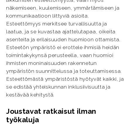
liikkumisen esteettömyyttä, vaan myös
näkemiseen, kuulemiseen, ymmärtämiseen ja
kommunikaatioon liittyviä asioita.
Esteettömyys merkitsee turvallisuutta ja
laatua, ja se kuvastaa ajattelutapaa, oikeita
asenteita ja erilaisuuden huomioon ottamista.
Esteetön ympäristö ei erottele ihmisiä heidän
toimintakykynsä perusteella, vaan huomioi
ihmisten moninaisuuden rakennetun
ympäristön suunnittelussa ja toteuttamisessa.
Esteettömästä ympäristöstä hyötyvät kaikki, ja
se edistää yhteiskunnan inklusiivisuutta ja
kestävää kehitystä.
Joustavat ratkaisut ilman
työkaluja