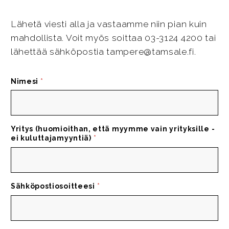
Lähetä viesti alla ja vastaamme niin pian kuin
mahdollista. Voit myös soittaa 03-3124 4200 tai
lähettää sähköpostia tampere@tamsale.fi.
Nimesi
*
Yritys (huomioithan, että myymme vain yrityksille -
ei kuluttajamyyntiä)
*
Sähköpostiosoitteesi
*