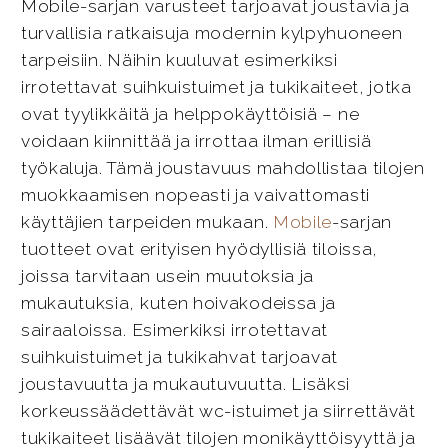
Mobile-sarjan varusteet tarjoavat joustavia ja
turvallisia ratkaisuja modernin kylpyhuoneen
tarpeisiin. Näihin kuuluvat esimerkiksi
irrotettavat suihkuistuimet ja tukikaiteet, jotka
ovat tyylikkäitä ja helppokäyttöisiä – ne
voidaan kiinnittää ja irrottaa ilman erillisiä
työkaluja. Tämä joustavuus mahdollistaa tilojen
muokkaamisen nopeasti ja vaivattomasti
käyttäjien tarpeiden mukaan.
Mobile
-sarjan
tuotteet ovat erityisen hyödyllisiä tiloissa,
joissa tarvitaan usein muutoksia ja
mukautuksia, kuten hoivakodeissa ja
sairaaloissa. Esimerkiksi irrotettavat
suihkuistuimet ja tukikahvat tarjoavat
joustavuutta ja mukautuvuutta. Lisäksi
korkeussäädettävät wc-istuimet ja siirrettävät
tukikaiteet lisäävät tilojen monikäyttöisyyttä ja