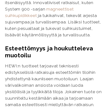
itsenäisyyttä. Innovatiiviset ratkaisut, kuten
System 900 -sarjan
magneettiset
suihkupidikkeet
ja tukikahvat, tekevät arjesta
sujuvampaa ja turvallisempaa. Lisäksi tuotteet,
kuten pesualtaat ja tukevat suihkuistuimet,
lisäävät käytännöllisyyttä ja turvallisuutta.
Esteettömyys ja houkutteleva
muotoilu
HEWI:n tuotteet tarjoavat teknisesti
edistyksellisiä ratkaisuja esteettömiin tiloihin
yhdistettynä kauniiseen muotoiluun. Laajan
värivalikoiman ansiosta voidaan luoda
yksilöllisiä ja tyylikkäitä tiloja. Jokainen tuote on
suunniteltu kestämään aikaa ja tarjoamaan
samalla esteettisesti miellyttävän ratkaisun.