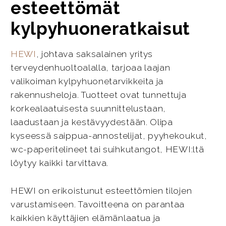
esteettömät
kylpyhuoneratkaisut
HEWI
, johtava saksalainen yritys
terveydenhuoltoalalla, tarjoaa laajan
valikoiman kylpyhuonetarvikkeita ja
rakennusheloja. Tuotteet ovat tunnettuja
korkealaatuisesta suunnittelustaan,
laadustaan ja kestävyydestään. Olipa
kyseessä saippua-annostelijat, pyyhekoukut,
wc-paperitelineet tai suihkutangot, HEWI:ltä
löytyy kaikki tarvittava.
HEWI on erikoistunut esteettömien tilojen
varustamiseen. Tavoitteena on parantaa
kaikkien käyttäjien elämänlaatua ja