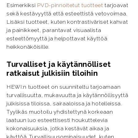
Esimerkiksi
PVD-pinnoitetut tuotteet
tarjoavat
sekä kestävyyttä että esteettistä vetovoimaa.
Lisäksi tuotteet, kuten kontrastiväriset kahvat
ja painikkeet, parantavat visuaalista
esteettömyyttä ja helpottavat käyttöä
heikkonäköisille.
Turvalliset ja käytännölliset
ratkaisut julkisiin tiloihin
HEWI:n tuotteet on suunniteltu tarjoamaan
turvallisuutta, mukavuutta ja käytännöllisyyttä
julkisissa tiloissa, sairaaloissa ja hotelleissa.
Tyylikäs muotoilu yhdistettynä korkeaan
laatuun luo esteettisesti houkuttelevia
kokonaisuuksia, jotka kestävät aikaa ja
käyttöä. Turvallisuusominaisuudet, kuten