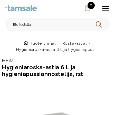
Skip to content
0
HAE
Tuoteryhmät
›
Roska-astiat
›
Etusivulle
Hygieniaroska-astia 6 L ja hygieniapussi...
HEWI
Hygieniaroska-astia 6 L ja
hygieniapussiannostelija, rst