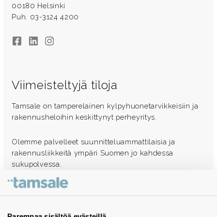
00180 Helsinki
Puh. 03-3124 4200
Facebook
LinkedIn
Instagram
Viimeisteltyjä tiloja
Tamsale on tamperelainen kylpyhuonetarvikkeisiin ja
rakennusheloihin keskittynyt perheyritys.
Olemme palvelleet suunnitteluammattilaisia ja
rakennusliikkeitä ympäri Suomen jo kahdessa
sukupolvessa.
Ota yhteyttä - autamme mielellämme
Tuotekuvastot
Parempaa sisältöä evästeillä