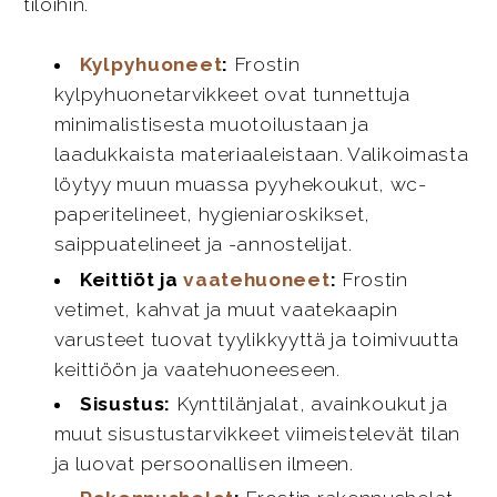
tiloihin.
Kylpyhuoneet
:
Frostin
kylpyhuonetarvikkeet ovat tunnettuja
minimalistisesta muotoilustaan ja
laadukkaista materiaaleistaan. Valikoimasta
löytyy muun muassa pyyhekoukut, wc-
paperitelineet, hygieniaroskikset,
saippuatelineet ja -annostelijat.
Keittiöt ja
vaatehuoneet
:
Frostin
vetimet, kahvat ja muut vaatekaapin
varusteet tuovat tyylikkyyttä ja toimivuutta
keittiöön ja vaatehuoneeseen.
Sisustus:
Kynttilänjalat, avainkoukut ja
muut sisustustarvikkeet viimeistelevät tilan
ja luovat persoonallisen ilmeen.