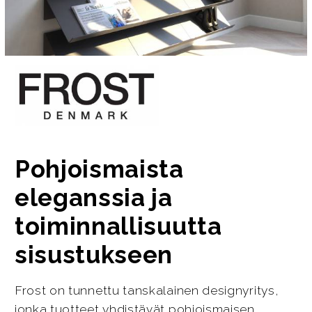
Pohjoismaista
eleganssia ja
toiminnallisuutta
sisustukseen
Frost on tunnettu tanskalainen designyritys,
jonka tuotteet yhdistävät pohjoismaisen