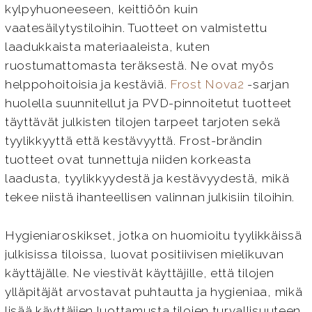
kylpyhuoneeseen, keittiöön kuin
vaatesäilytystiloihin. Tuotteet on valmistettu
laadukkaista materiaaleista, kuten
ruostumattomasta teräksestä. Ne ovat myös
helppohoitoisia ja kestäviä.
Frost Nova2
-sarjan
huolella suunnitellut ja PVD-pinnoitetut tuotteet
täyttävät julkisten tilojen tarpeet tarjoten sekä
tyylikkyyttä että kestävyyttä. Frost-brändin
tuotteet ovat tunnettuja niiden korkeasta
laadusta, tyylikkyydestä ja kestävyydestä, mikä
tekee niistä ihanteellisen valinnan julkisiin tiloihin.
Hygieniaroskikset, jotka on huomioitu tyylikkäissä
julkisissa tiloissa, luovat positiivisen mielikuvan
käyttäjälle. Ne viestivät käyttäjille, että tilojen
ylläpitäjät arvostavat puhtautta ja hygieniaa, mikä
lisää käyttäjien luottamusta tilojen turvallisuuteen