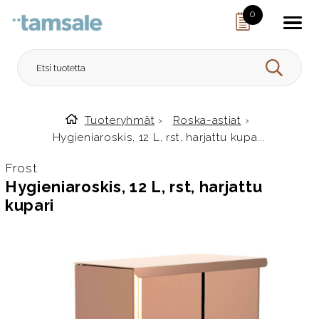
Skip to content
0
HAE
Tuoteryhmät
›
Roska-astiat
›
Etusivulle
Hygieniaroskis, 12 L, rst, harjattu kupa...
Frost
Hygieniaroskis, 12 L, rst, harjattu
kupari