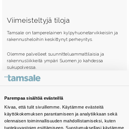
Viimeisteltyjä tiloja
Tamsale on tamperelainen kylpyhuonetarvikkeisiin ja
rakennusheloihin keskittynyt perheyritys.
Olemme palvelleet suunnitteluammattilaisia ja
rakennusliikkeitä ympäri Suomen jo kahdessa
sukupolvessa.
Ota yhteyttä - autamme mielellämme
Tuotekuvastot
Parempaa sisältöä evästeillä
Kivaa, että tulit sivuillemme. Käytämme evästeitä
Instagram
käyttökokemuksen parantamiseen ja analytiikkaan sekä
BIM-objektit
olennaisen toiminnallisuuden mahdollistamiseksi, kuten
tuotekuvastojen esittämiseen. Suostumuksellasi käytämme