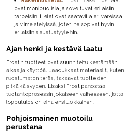
Rakennushelat
:
Frostin rakennushelat
ovat monipuolisia ja soveltuvat erilaisiin
tarpeisiin. Helat ovat saatavilla eri väreissä
ja viimeistelyissä, joten ne sopivat hyvin
erilaisiin sisustustyyleihin.
Ajan henki ja kestävä laatu
Frostin tuotteet ovat suunniteltu kestämään
aikaa ja käyttöä. Laadukkaat materiaalit, kuten
ruostumaton teräs, takaavat tuotteiden
pitkäikäisyyden. Lisäksi Frost panostaa
tuotantoprosessin jokaiseen vaiheeseen, jotta
lopputulos on aina ensiluokkainen.
Pohjoismainen muotoilu
perustana