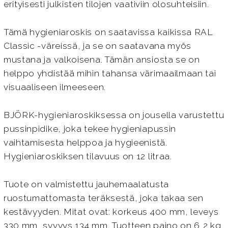
erityisesti julkisten tilojen vaativiin olosuhteisiin.
Tämä hygieniaroskis on saatavissa kaikissa RAL
Classic -väreissä, ja se on saatavana myös
mustana ja valkoisena. Tämän ansiosta se on
helppo yhdistää mihin tahansa värimaailmaan tai
visuaaliseen ilmeeseen.
BJÖRK-hygieniaroskiksessa on jousella varustettu
pussinpidike, joka tekee hygieniapussin
vaihtamisesta helppoa ja hygieenistä.
Hygieniaroskiksen tilavuus on 12 litraa.
Tuote on valmistettu jauhemaalatusta
ruostumattomasta teräksestä, joka takaa sen
kestävyyden. Mitat ovat: korkeus 400 mm, leveys
330 mm, syvyys 134 mm. Tuotteen paino on 6,2 kg.