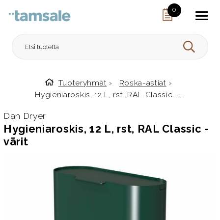
Skip to content
0
HAE
Tuoteryhmät
›
Roska-astiat
›
Etusivulle
Hygieniaroskis, 12 L, rst, RAL Classic -...
Dan Dryer
Hygieniaroskis, 12 L, rst, RAL Classic -
värit