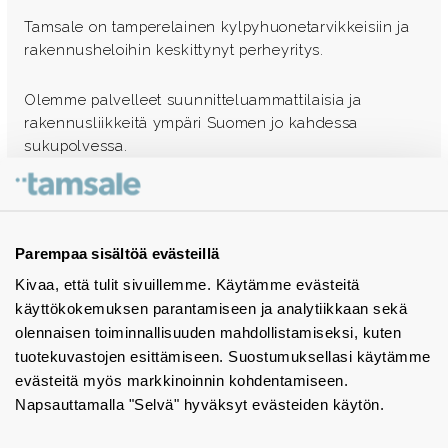
Tamsale on tamperelainen kylpyhuonetarvikkeisiin ja
rakennusheloihin keskittynyt perheyritys.
Olemme palvelleet suunnitteluammattilaisia ja
rakennusliikkeitä ympäri Suomen jo kahdessa
sukupolvessa.
Ota yhteyttä - autamme mielellämme
Tuotekuvastot
Parempaa sisältöä evästeillä
Kivaa, että tulit sivuillemme. Käytämme evästeitä
Instagram
käyttökokemuksen parantamiseen ja analytiikkaan sekä
BIM-objektit
olennaisen toiminnallisuuden mahdollistamiseksi, kuten
tuotekuvastojen esittämiseen. Suostumuksellasi käytämme
Yhteystiedot
evästeitä myös markkinoinnin kohdentamiseen.
Napsauttamalla "Selvä" hyväksyt evästeiden käytön.
Tiedotteet