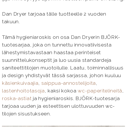
Dan Dryer tarjoaa tälle tuotteelle 2 vuoden
takuun.
Tämä hygieniaroskis on osa Dan Dryerin BJÖRK-
tuotesarjaa, joka on tunnettu innovatiivisesta
lähestymistavastaan haastaa perinteiset
suunnittelukonseptit ja luo uusia standardeja
saniteettitilojen muotoilulle. Laatu, toiminnallisuus
ja design yhdistyvät tässä sarjassa, johon kuuluu
käsienkuivaajia
,
saippua-annostelijoita
,
lastenhoitotasoja
, kaksi kokoa
wc-paperitelineitä
,
roska-astiat
ja hygieniaroskis. BJÖRK-tuotesarja
tarjoaa uuden ja esteettisen ulottuvuuden wc-
tilojen sisustukseen.