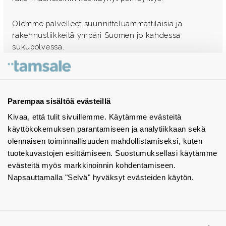
Olemme palvelleet suunnitteluammattilaisia ja
rakennusliikkeitä ympäri Suomen jo kahdessa
sukupolvessa.
Ota yhteyttä - autamme mielellämme
Tuotekuvastot
Parempaa sisältöä evästeillä
Kivaa, että tulit sivuillemme. Käytämme evästeitä
Instagram
käyttökokemuksen parantamiseen ja analytiikkaan sekä
BIM-objektit
olennaisen toiminnallisuuden mahdollistamiseksi, kuten
tuotekuvastojen esittämiseen. Suostumuksellasi käytämme
Yhteystiedot
evästeitä myös markkinoinnin kohdentamiseen.
Napsauttamalla "Selvä" hyväksyt evästeiden käytön.
Tiedotteet
Tietosuojaseloste
Tietoa evästeistä