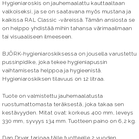
Hygieniaroskis on jauhemaalattu kauttaaltaan
valkoiseksi, ja se on saatavana myös mustana ja
kaikissa RAL Classic -väreissä. Tämän ansiosta se
on helppo yhdistää mihin tahansa värimaailmaan
tai visuaaliseen ilmeeseen.
BJÖRK-hygieniaroskiksessa on jousella varustettu
pussinpidike, joka tekee hygieniapussin
vaihtamisesta helppoa ja hygieenistä.
Hygieniaroskiksen tilavuus on 12 litraa.
Tuote on valmistettu jauhemaalatusta
ruostumattomasta teräksestä, joka takaa sen
kestävyyden. Mitat ovat: korkeus 400 mm, leveys
330 mm, syvyys 134 mm. Tuotteen paino on 6,2 kg.
Dan Dryer tarjoaa tälle tuotteelle 2 vuoden