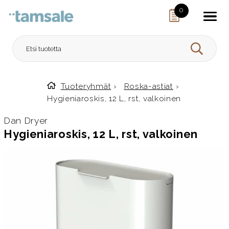
Skip to content
0
HAE
Tuoteryhmät
›
Roska-astiat
›
Etusivulle
Hygieniaroskis, 12 L, rst, valkoinen
Dan Dryer
Hygieniaroskis, 12 L, rst, valkoinen