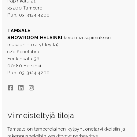
Papinkatu 21
33200 Tampere
Puh. 03-3124 4200
TAMSALE
SHOWROOM HELSINKI
(avoinna sopimuksen
mukaan – ota yhteyttä)
c/o Konelabra
Eerikinkatu 36
00180 Helsinki
Puh. 03-3124 4200
Facebook
LinkedIn
Instagram
Viimeisteltyjä tiloja
Tamsale on tamperelainen kylpyhuonetarvikkeisiin ja
rakennusheloihin keskittynyt perheyritys.