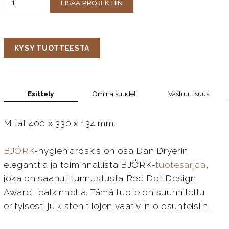
LISÄÄ PROJEKTIIN
KYSY TUOTTEESTA
Esittely
Ominaisuudet
Vastuullisuus
Mitat 400 x 330 x 134 mm.
BJÖRK
-hygieniaroskis on osa Dan Dryerin
eleganttia ja toiminnallista BJÖRK-
tuotesarjaa
,
joka on saanut tunnustusta Red Dot Design
Award -palkinnolla. Tämä tuote on suunniteltu
erityisesti julkisten tilojen vaativiin olosuhteisiin.