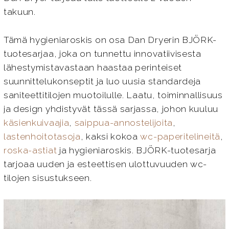
takuun.
Tämä hygieniaroskis on osa Dan Dryerin BJÖRK-
tuotesarjaa, joka on tunnettu innovatiivisesta
lähestymistavastaan haastaa perinteiset
suunnittelukonseptit ja luo uusia standardeja
saniteettitilojen muotoilulle. Laatu, toiminnallisuus
ja design yhdistyvät tässä sarjassa, johon kuuluu
käsienkuivaajia
,
saippua-annostelijoita
,
lastenhoitotasoja
, kaksi kokoa
wc-paperitelineitä
,
roska-astiat
ja hygieniaroskis. BJÖRK-tuotesarja
tarjoaa uuden ja esteettisen ulottuvuuden wc-
tilojen sisustukseen.