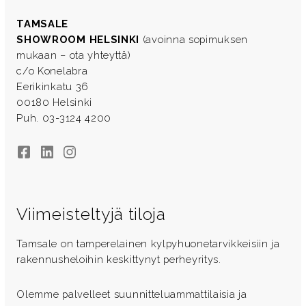
TAMSALE
SHOWROOM HELSINKI
(avoinna sopimuksen
mukaan – ota yhteyttä)
c/o Konelabra
Eerikinkatu 36
00180 Helsinki
Puh. 03-3124 4200
Facebook
LinkedIn
Instagram
Viimeisteltyjä tiloja
Tamsale on tamperelainen kylpyhuonetarvikkeisiin ja
rakennusheloihin keskittynyt perheyritys.
Olemme palvelleet suunnitteluammattilaisia ja