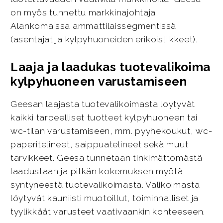
on myös tunnettu markkinajohtaja
Alankomaissa ammattilaissegmentissä
(asentajat ja kylpyhuoneiden erikoisliikkeet).
Laaja ja laadukas tuotevalikoima
kylpyhuoneen varustamiseen
Geesan laajasta tuotevalikoimasta löytyvät
kaikki tarpeelliset tuotteet kylpyhuoneen tai
wc-tilan varustamiseen, mm. pyyhekoukut, wc-
paperitelineet, saippuatelineet sekä muut
tarvikkeet. Geesa tunnetaan tinkimättömästä
laadustaan ja pitkän kokemuksen myötä
syntyneestä tuotevalikoimasta. Valikoimasta
löytyvät kauniisti muotoillut, toiminnalliset ja
tyylikkäät varusteet vaativaankin kohteeseen.