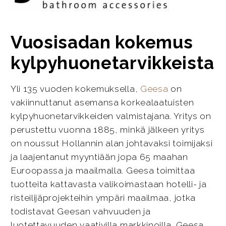
Vuosisadan kokemus
kylpyhuonetarvikkeista
Yli 135 vuoden kokemuksella,
Geesa
on
vakiinnuttanut asemansa korkealaatuisten
kylpyhuonetarvikkeiden valmistajana. Yritys on
perustettu vuonna 1885, minkä jälkeen yritys
on noussut Hollannin alan johtavaksi toimijaksi
ja laajentanut myyntiään jopa 65 maahan
Euroopassa ja maailmalla. Geesa toimittaa
tuotteita kattavasta valikoimastaan hotelli- ja
risteilijäprojekteihin ympäri maailmaa, jotka
todistavat Geesan vahvuuden ja
luotettavuuden vaativilla markkinoilla. Geesa