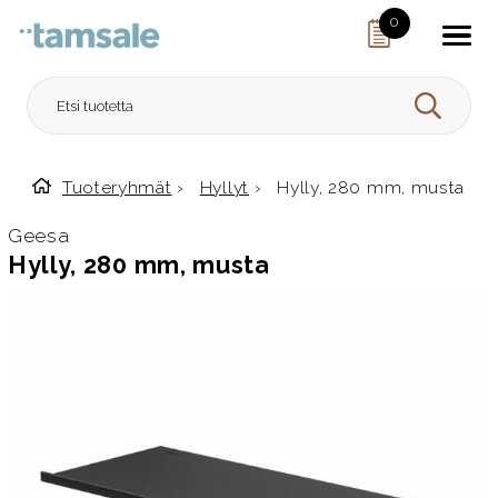
Skip to content
0
HAE
Tuoteryhmät
›
Hyllyt
›
Hylly, 280 mm, musta
Etusivulle
Geesa
Hylly, 280 mm, musta