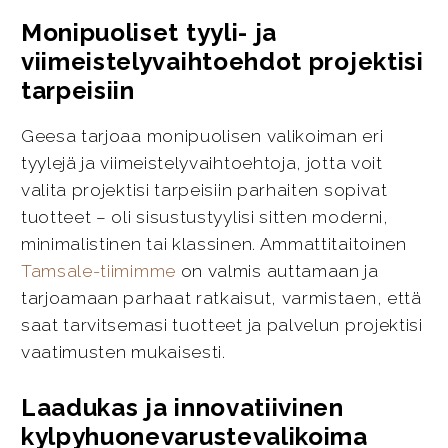
Monipuoliset tyyli- ja
viimeistelyvaihtoehdot projektisi
tarpeisiin
Geesa tarjoaa monipuolisen valikoiman eri
tyylejä ja viimeistelyvaihtoehtoja, jotta voit
valita projektisi tarpeisiin parhaiten sopivat
tuotteet – oli sisustustyylisi sitten moderni,
minimalistinen tai klassinen. Ammattitaitoinen
Tamsale-tiimimme
on valmis auttamaan ja
tarjoamaan parhaat ratkaisut, varmistaen, että
saat tarvitsemasi tuotteet ja palvelun projektisi
vaatimusten mukaisesti.
Laadukas ja innovatiivinen
kylpyhuonevarustevalikoima