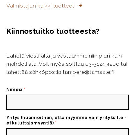
Valmistajan kaikki tuotteet
Kiinnostuitko tuotteesta?
Lähetä viesti alla ja vastaamme niin pian kuin
mahdollista. Voit myös soittaa 03-3124 4200 tai
lähettää sähköpostia tampere@tamsale.fi.
Nimesi
*
Yritys (huomioithan, että myymme vain yrityksille -
ei kuluttajamyyntiä)
*