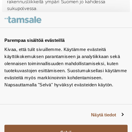
rakennusliikkeitä ympäri Suomen jo kahdessa
sukupolvessa.
Ota yhteyttä - autamme mielellämme
Tuotekuvastot
Parempaa sisältöä evästeillä
Kivaa, että tulit sivuillemme. Käytämme evästeitä
Instagram
käyttökokemuksen parantamiseen ja analytiikkaan sekä
BIM-objektit
olennaisen toiminnallisuuden mahdollistamiseksi, kuten
tuotekuvastojen esittämiseen. Suostumuksellasi käytämme
Yhteystiedot
evästeitä myös markkinoinnin kohdentamiseen.
Napsauttamalla "Selvä" hyväksyt evästeiden käytön.
Tiedotteet
Tietosuojaseloste
Tietoa evästeistä
Näytä tiedot
Evästeasetukset