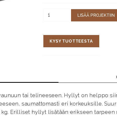
LISÄÄ PROJEKTIIN
KYSY TUOTTEESTA
uvaunuun tai telineeseen. Hyllyt on helppo siir
neeseen, saumattomasti eri korkeuksille. Suuri
kg. Erilliset hyllyt lisätään erikseen tarpee