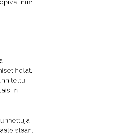
opivat niin
a
iset helat,
unniteltu
aisiin
tunnettuja
aaleistaan.