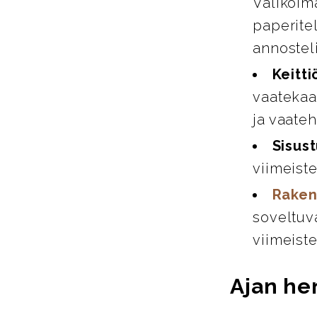
Valikoim
paperitel
annosteli
Keitti
vaatekaap
ja vaate
Sisust
viimeiste
Raken
soveltuva
viimeiste
Ajan hen