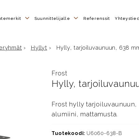
otemerkit
Suunnittelijalle
Referenssit
Yhteystie
eryhmät
›
Hyllyt
›
Hylly, tarjoiluvaunuun, 638 m
ulle
Frost
Hylly, tarjoiluvaun
Frost hylly tarjoiluvaunuun
alumiini, mattamusta.
Tuotekoodi:
U6060-638-B