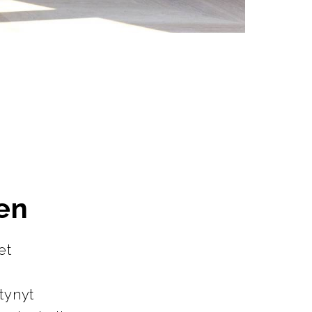
en
et
tynyt