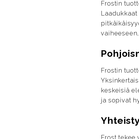
Frostin tuot
Laadukkaat m
pitkäikäisyy
vaiheeseen,
Pohjois
Frostin tuo
Yksinkertais
keskeisiä el
ja sopivat h
Yhteist
Frost tekee 