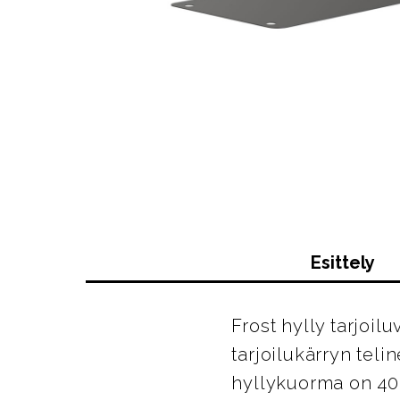
Esittely
Frost hylly tarjoil
tarjoilukärryn teli
hyllykuorma on 40 