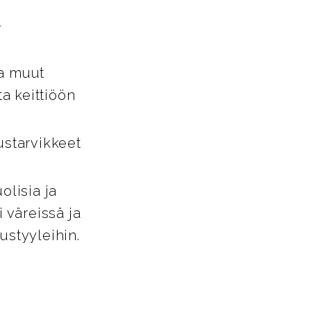
-
ja muut
ta keittiöön
ustarvikkeet
lisia ja
i väreissä ja
tustyyleihin.