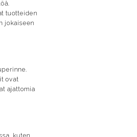
töä.
t tuotteiden
in jokaiseen
uperinne.
it ovat
at ajattomia
ssa, kuten