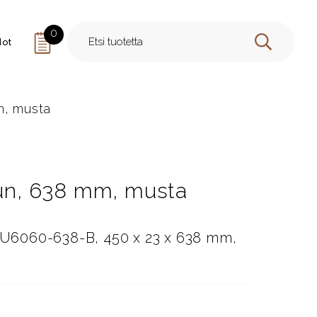
0
dot
HAE
m, musta
uun, 638 mm, musta
, U6060-638-B, 450 x 23 x 638 mm,