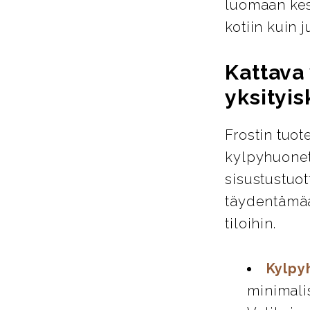
luomaan kest
kotiin kuin ju
Kattava 
yksityis
Frostin tuot
kylpyhuoneta
sisustustuot
täydentämää
tiloihin.
Kylpy
minimali