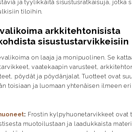
äviä ja tyylikkäitä sisustusratkaisuja, jotka s
lkisiin tiloihin.
valikoima arkkitehtonisista
kohdista sisustustarvikkeisiin
evalikoima on laaja ja monipuolinen. Se katta
rvikkeet, vaatekaapin varusteet, arkkitehton
teet, pöydät ja pöydänjalat. Tuotteet ovat su
n toisiaan ja luomaan yhtenäisen ilmeen eril
huoneet
:
Frostin kylpyhuonetarvikkeet ovat 
stisesta muotoilustaan ja laadukkaista materi