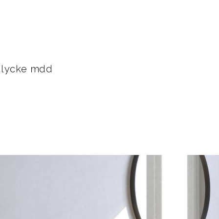
elycke mdd
i