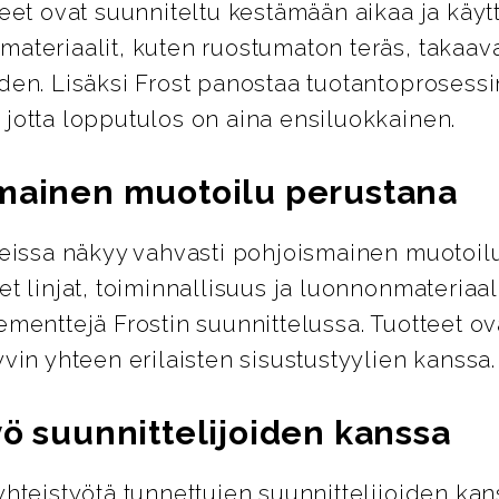
teet ovat suunniteltu kestämään aikaa ja käyt
ateriaalit, kuten ruostumaton teräs, takaava
den. Lisäksi Frost panostaa tuotantoprosess
 jotta lopputulos on aina ensiluokkainen.
mainen muotoilu perustana
tteissa näkyy vahvasti pohjoismainen muotoil
et linjat, toiminnallisuus ja luonnonmateriaal
ementtejä Frostin suunnittelussa. Tuotteet ov
yvin yhteen erilaisten sisustustyylien kanssa.
yö suunnittelijoiden kanssa
yhteistyötä tunnettujen suunnittelijoiden kan