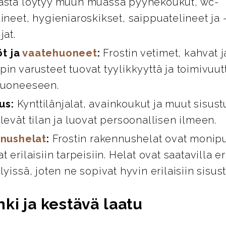
asta löytyy muun muassa pyyhekoukut, wc-
ineet, hygieniaroskikset, saippuatelineet ja 
jat.
öt ja
vaatehuoneet
:
Frostin vetimet, kahvat 
in varusteet tuovat tyylikkyyttä ja toimivuut
huoneeseen.
us:
Kynttilänjalat, avainkoukut ja muut sisust
levät tilan ja luovat persoonallisen ilmeen.
nushelat
:
Frostin rakennushelat ovat monipuo
t erilaisiin tarpeisiin. Helat ovat saatavilla er
lyissä, joten ne sopivat hyvin erilaisiin sisus
ki ja kestävä laatu