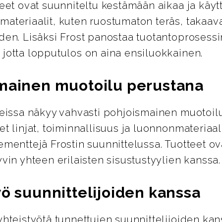
teet ovat suunniteltu kestämään aikaa ja käyt
ateriaalit, kuten ruostumaton teräs, takaava
den. Lisäksi Frost panostaa tuotantoprosess
 jotta lopputulos on aina ensiluokkainen.
mainen muotoilu perustana
tteissa näkyy vahvasti pohjoismainen muotoil
et linjat, toiminnallisuus ja luonnonmateriaal
ementtejä Frostin suunnittelussa. Tuotteet ov
yvin yhteen erilaisten sisustustyylien kanssa.
yö suunnittelijoiden kanssa
yhteistyötä tunnettujen suunnittelijoiden kan