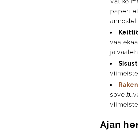
Valikoim
paperitel
annosteli
Keitti
vaatekaap
ja vaate
Sisust
viimeiste
Raken
soveltuva
viimeiste
Ajan hen