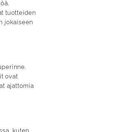
töä.
t tuotteiden
in jokaiseen
uperinne.
it ovat
at ajattomia
ssa, kuten