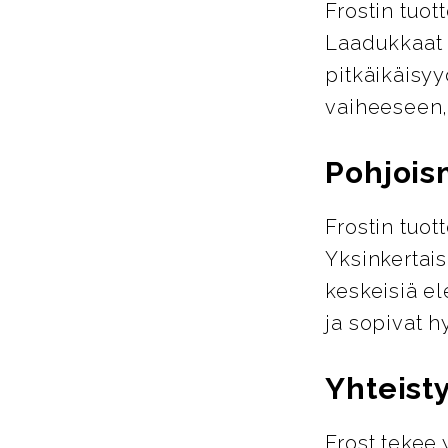
Frostin tuot
Laadukkaat m
pitkäikäisyy
vaiheeseen,
Pohjois
Frostin tuo
Yksinkertais
keskeisiä el
ja sopivat h
Yhteist
Frost tekee 