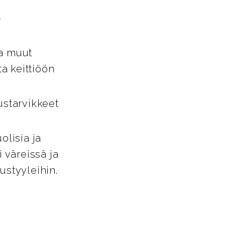
-
ja muut
ta keittiöön
ustarvikkeet
lisia ja
i väreissä ja
tustyyleihin.