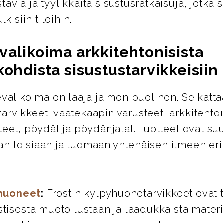
äviä ja tyylikkäitä sisustusratkaisuja, jotka s
lkisiin tiloihin.
valikoima arkkitehtonisista
kohdista sisustustarvikkeisiin
evalikoima on laaja ja monipuolinen. Se katta
rvikkeet, vaatekaapin varusteet, arkkitehton
teet, pöydät ja pöydänjalat. Tuotteet ovat su
n toisiaan ja luomaan yhtenäisen ilmeen eril
huoneet
:
Frostin kylpyhuonetarvikkeet ovat 
stisesta muotoilustaan ja laadukkaista materi