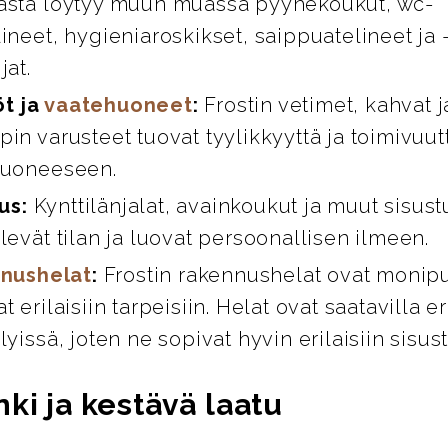
asta löytyy muun muassa pyyhekoukut, wc-
ineet, hygieniaroskikset, saippuatelineet ja 
jat.
öt ja
vaatehuoneet
:
Frostin vetimet, kahvat 
in varusteet tuovat tyylikkyyttä ja toimivuut
huoneeseen.
us:
Kynttilänjalat, avainkoukut ja muut sisust
levät tilan ja luovat persoonallisen ilmeen.
nushelat
:
Frostin rakennushelat ovat monipuo
t erilaisiin tarpeisiin. Helat ovat saatavilla er
lyissä, joten ne sopivat hyvin erilaisiin sisus
ki ja kestävä laatu