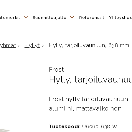
otemerkit
Suunnittelijalle
Referenssit
Yhteystie
ryhmät
›
Hyllyt
›
Hylly, tarjoiluvaunuun, 638 mm, 
le
Frost
Hylly, tarjoiluvaun
Frost hylly tarjoiluvaunuun
alumiini, mattavalkoinen.
Tuotekoodi:
U6060-638-W