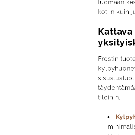
luomaan kest
kotiin kuin ju
Kattava 
yksityis
Frostin tuot
kylpyhuoneta
sisustustuot
täydentämää
tiloihin.
Kylpy
minimali