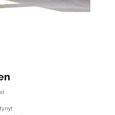
en
et
tynyt