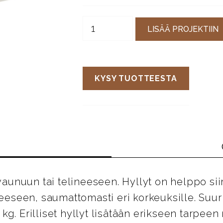
LISÄÄ PROJEKTIIN
KYSY TUOTTEESTA
uvaunuun tai telineeseen. Hyllyt on helppo siir
neeseen, saumattomasti eri korkeuksille. Suuri
kg. Erilliset hyllyt lisätään erikseen tarpee