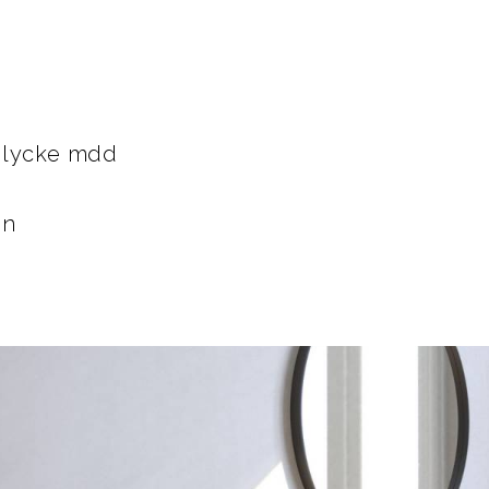
elycke mdd
i
en