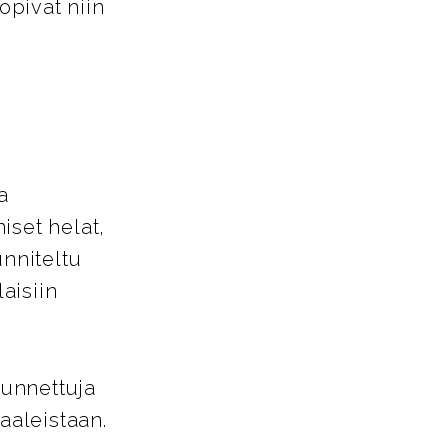
opivat niin
a
iset helat,
unniteltu
aisiin
tunnettuja
aaleistaan.