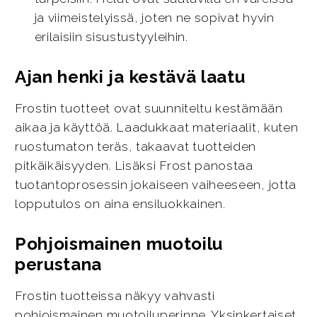
ja viimeistelyissä, joten ne sopivat hyvin
erilaisiin sisustustyyleihin.
Ajan henki ja kestävä laatu
Frostin tuotteet ovat suunniteltu kestämään
aikaa ja käyttöä. Laadukkaat materiaalit, kuten
ruostumaton teräs, takaavat tuotteiden
pitkäikäisyyden. Lisäksi Frost panostaa
tuotantoprosessin jokaiseen vaiheeseen, jotta
lopputulos on aina ensiluokkainen.
Pohjoismainen muotoilu
perustana
Frostin tuotteissa näkyy vahvasti
pohjoismainen muotoiluperinne. Yksinkertaiset