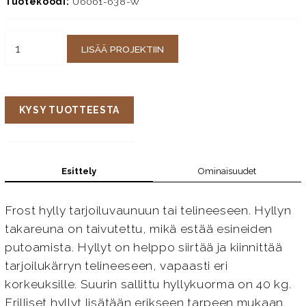
Tuotekoodi:
U6061-638-W
LISÄÄ PROJEKTIIN
KYSY TUOTTEESTA
Esittely
Ominaisuudet
Frost hylly tarjoiluvaunuun tai telineeseen. Hyllyn
takareuna on taivutettu, mikä estää esineiden
putoamista. Hyllyt on helppo siirtää ja kiinnittää
tarjoilukärryn telineeseen, vapaasti eri
korkeuksille. Suurin sallittu hyllykuorma on 40 kg.
Erilliset hyllyt lisätään erikseen tarpeen mukaan.