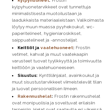
Kylpyhuoneet
:
Frostin
kylpyhuonetarvikkeet ovat tunnettuja
minimalistisesta muotoilustaan ja
laadukkaista materiaaleistaan. Valikoimasta
löytyy muun muassa pyyhekoukut, wc-
paperitelineet, hygieniaroskikset,
saippuatelineet ja -annostelijat.
Keittiöt ja
vaatehuoneet
:
Frostin
vetimet, kahvat ja muut vaatekaapin
varusteet tuovat tyylikkyyttä ja toimivuutta
keittiöön ja vaatehuoneeseen.
Sisustus:
Kynttilänjalat, avainkoukut ja
muut sisustustarvikkeet viimeistelevät tilan
ja luovat persoonallisen ilmeen.
Rakennushelat
:
Frostin rakennushelat
ovat monipuolisia ja soveltuvat erilaisiin
tarpeisiin. Helat ovat saatavilla eri väreissä