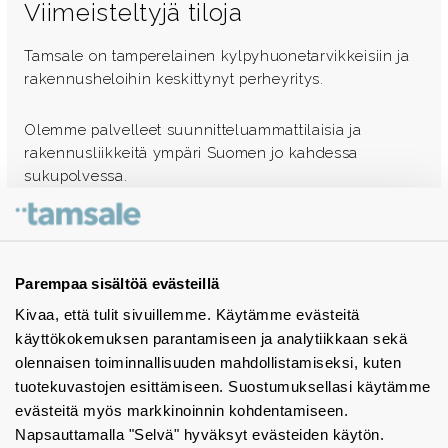
Viimeisteltyjä tiloja
Tamsale on tamperelainen kylpyhuonetarvikkeisiin ja
rakennusheloihin keskittynyt perheyritys.
Olemme palvelleet suunnitteluammattilaisia ja
rakennusliikkeitä ympäri Suomen jo kahdessa
sukupolvessa.
Ota yhteyttä - autamme mielellämme
Tuotekuvastot
Parempaa sisältöä evästeillä
Kivaa, että tulit sivuillemme. Käytämme evästeitä
Instagram
käyttökokemuksen parantamiseen ja analytiikkaan sekä
BIM-objektit
olennaisen toiminnallisuuden mahdollistamiseksi, kuten
tuotekuvastojen esittämiseen. Suostumuksellasi käytämme
Yhteystiedot
evästeitä myös markkinoinnin kohdentamiseen.
Napsauttamalla "Selvä" hyväksyt evästeiden käytön.
Tiedotteet