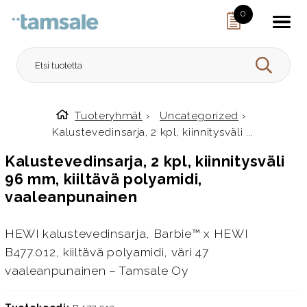
Skip to content
0
HAE
Tuoteryhmät
›
Uncategorized
›
Etusivulle
Kalustevedinsarja, 2 kpl, kiinnitysväli ...
Kalustevedinsarja, 2 kpl, kiinnitysväli
96 mm, kiiltävä polyamidi,
vaaleanpunainen
HEWI kalustevedinsarja, Barbie™ x HEWI
B477.012, kiiltävä polyamidi, väri 47
vaaleanpunainen – Tamsale Oy