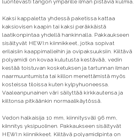
luontevasti tangon ympärille ilman pistäviä kulmia.
Kaksi kappaletta yhdessä paketissa kattaa
kaksiovisen kaapin tai kaksi peräkkäistä
laatikonpintaa yhdellä hankinnalla. Pakkaukseen
sisältyvät HEWI:n kiinnikkeet, jotka sopivat
erilaisiin kaappimalleihin ja ovipaksuuksiin. Kiiltävä
polyamidi on kovaa kulutusta kestävää, vedin
kestää toistuvan kosketuksen ja tartunnan ilman
naarmuuntumista tai kiillon menettämistä myös
kosteissa tiloissa kuten kylpyhuoneessa.
Vaaleanpunainen väri säilyttää kirkkautensa ja
kiiltonsa pitkäänkin normaalikäytössä.
Vedon halkaisija 10 mm, kiinnitysväli 96 mm,
kiinnitys yksipuolinen. Pakkaukseen sisältyvät
HEWI:n kiinnikkeet. Kiiltävä polyamidipinta on