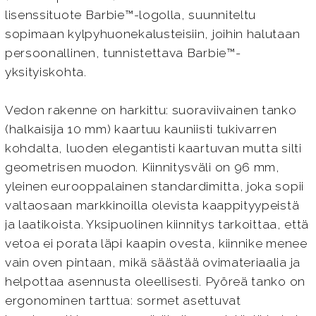
lisenssituote Barbie™-logolla, suunniteltu
sopimaan kylpyhuonekalusteisiin, joihin halutaan
persoonallinen, tunnistettava Barbie™-
yksityiskohta.
Vedon rakenne on harkittu: suoraviivainen tanko
(halkaisija 10 mm) kaartuu kauniisti tukivarren
kohdalta, luoden elegantisti kaartuvan mutta silti
geometrisen muodon. Kiinnitysväli on 96 mm,
yleinen eurooppalainen standardimitta, joka sopii
valtaosaan markkinoilla olevista kaappityypeistä
ja laatikoista. Yksipuolinen kiinnitys tarkoittaa, että
vetoa ei porata läpi kaapin ovesta, kiinnike menee
vain oven pintaan, mikä säästää ovimateriaalia ja
helpottaa asennusta oleellisesti. Pyöreä tanko on
ergonominen tarttua: sormet asettuvat