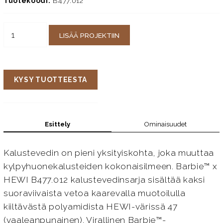
Tuotekoodi:
B477.012
LISÄÄ PROJEKTIIN
KYSY TUOTTEESTA
Esittely
Ominaisuudet
Kalustevedin on pieni yksityiskohta, joka muuttaa
kylpyhuonekalusteiden kokonaisilmeen. Barbie™ x
HEWI B477.012 kalustevedinsarja sisältää kaksi
suoraviivaista vetoa kaarevalla muotoilulla
kiiltävästä polyamidista HEWI-värissä 47
(vaaleanpunainen). Virallinen Barbie™-