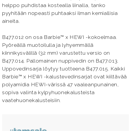
helppo puhdistaa kostealla liinalla, tanko
pyyhitään nopeasti puhtaaksi ilman kemiallisia
aineita.
B477.012 on osa Barbie™ x HEWI -kokoelmaa.
Pyöreällä muotoilulla ja lyhyemmällä
kiinnikysvälillä (32 mm) varustettu versio on
B477.014. Pallomainen nuppivedin on B477.013.
Uppovedinsarja löytyy tuotteena B477.015. Kaikki
Barbie™ x HEWI -kalustevedinsarjat ovat kiiltävää
polyamidia HEWI-värissä 47 vaaleanpunainen,
sopiva valinta kylpyhuonekalusteista
vaatehuonekalusteisiin.