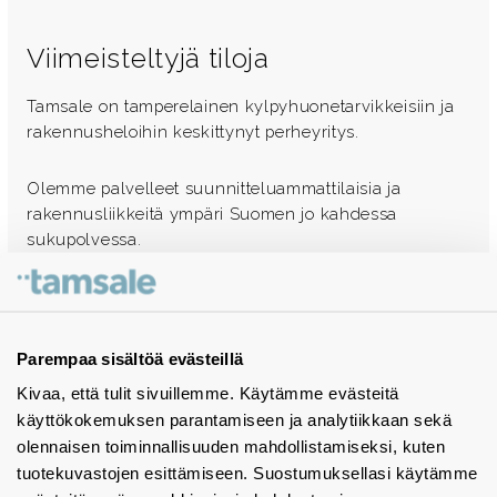
Viimeisteltyjä tiloja
Tamsale on tamperelainen kylpyhuonetarvikkeisiin ja
rakennusheloihin keskittynyt perheyritys.
Olemme palvelleet suunnitteluammattilaisia ja
rakennusliikkeitä ympäri Suomen jo kahdessa
sukupolvessa.
Ota yhteyttä - autamme mielellämme
Tuotekuvastot
Parempaa sisältöä evästeillä
Kivaa, että tulit sivuillemme. Käytämme evästeitä
Instagram
käyttökokemuksen parantamiseen ja analytiikkaan sekä
BIM-objektit
olennaisen toiminnallisuuden mahdollistamiseksi, kuten
tuotekuvastojen esittämiseen. Suostumuksellasi käytämme
Yhteystiedot