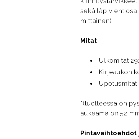
kiinnitystarvikkeet
sekä läpivientiosa 
mittainen).
Mitat
Ulkomitat 2
Kirjeaukon k
Upotusmitat
*(tuotteessa on py
aukeama on 52 mm
Pintavaihtoehdot 