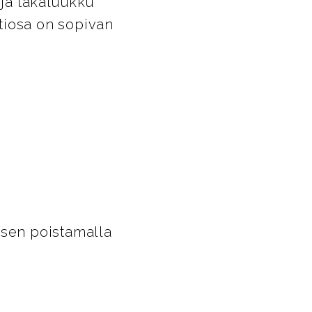
 ja takaluukku
ntiosa on sopivan
 sen poistamalla