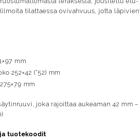
 ruostumattomasta teräksestä, jousitettu etu-
(ilmoita tilattaessa ovivahvuus, jotta läpivie
91×97 mm
oko 252×42 (*52) mm
 275×79 mm
säytinruuvi, joka rajoittaa aukeaman 42 mm –
)
ja tuotekoodit