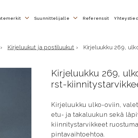
otemerkit
Suunnittelijalle
Referenssit
Yhteystie
›
Kirjeluukut ja postiluukut
›
Kirjeluukku 269, ulko-o
Kirjeluukku 269, ulko-
rst-kiinnitystarvikke
Kirjeluukku ulko-oviin, vale
etu- ja takaluukun sekä läpi
kiinnitystarvikkeet ruostuma
pintavaihtoehtoa.