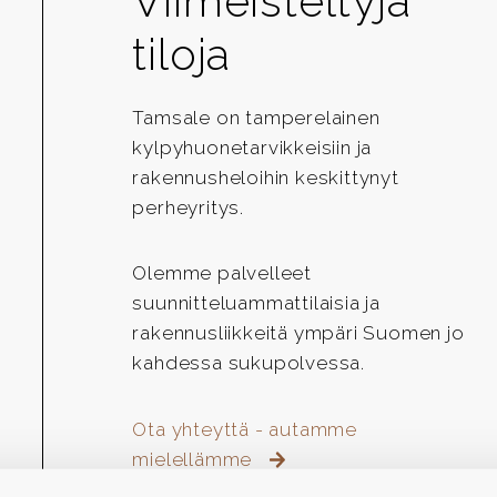
Viimeisteltyjä
tiloja
Tamsale on tamperelainen
kylpyhuonetarvikkeisiin ja
rakennusheloihin keskittynyt
perheyritys.
Olemme palvelleet
suunnitteluammattilaisia ja
rakennusliikkeitä ympäri Suomen jo
kahdessa sukupolvessa.
Ota yhteyttä - autamme
mielellämme