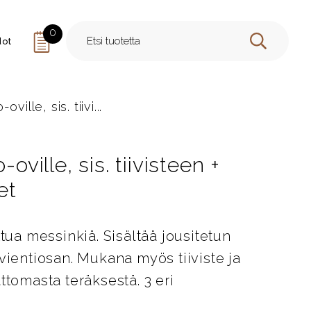
0
dot
HAE
ville, sis. tiivi...
oville, sis. tiivisteen +
et
ttua messinkiä. Sisältää jousitetun
vientiosan. Mukana myös tiiviste ja
ttomasta teräksestä. 3 eri