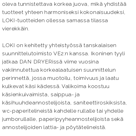
oleva tunnistettava korkea juova, mikä yhdistää
tuotteet yhteen harmoniseksi kokonaisuudeksi,
LOKI-tuotteiden ollessa samassa tilassa
vierekkäin.
LOKI on kehitetty yhteistyössä tanskalaisen
suunnittelutoimisto VE2:n kanssa. Ikoninen tyyli
jatkaa DAN DRYERissä viime vuosina
vakiinnutettua korkealaatuisen suunnittelun
perinnettä, jossa muotoilu, toimivuus ja laatu
kulkevat käsi kädessä. Valikoima koostuu
käsienkuivaimista, saippua- ja
käsihuuhdeannostelijoista, saniteettiroskiksista,
wc-paperitelineistä kahdelle rullalle tai yhdelle
jumborullalle, paperipyyheannostelijoista sekä
annostelijoiden lattia- ja pöytätelineistä.