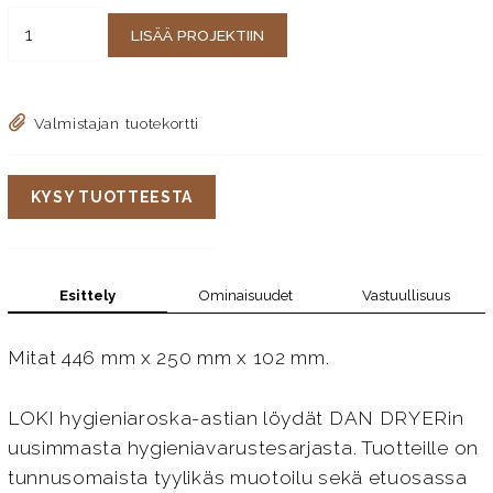
LISÄÄ PROJEKTIIN
Valmistajan tuotekortti
KYSY TUOTTEESTA
Esittely
Ominaisuudet
Vastuullisuus
Mitat 446 mm x 250 mm x 102 mm.
LOKI hygieniaroska-astian löydät DAN DRYERin
uusimmasta hygieniavarustesarjasta. Tuotteille on
tunnusomaista tyylikäs muotoilu sekä etuosassa