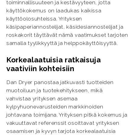
toiminnallisuuteen ja kestävyyteen, jotta
käyttökokemus on laadukas kaikissa
käyttöolosuhteissa. Yrityksen
käsipaperiannostelijat, käsidesiannostelijat ja
roskakorit täyttävät nämä vaatimukset tarjoten
samalla tyylikkyyttä ja helppokäyttöisyyttä.
Korkealaatuisia ratkaisuja
vaativiin kohteisiin
Dan Dryer panostaa jatkuvasti tuotteiden
muotoiluun ja tuotekehitykseen, mikä
vahvistaa yrityksen asemaa
kylpyhuonevarusteiden markkinoiden
johtavana toimijana. Yrityksen pitkä kokemus ja
vakuuttavat referenssit osoittavat yrityksen
osaamisen ja kyvyn tarjota korkealaatuisia