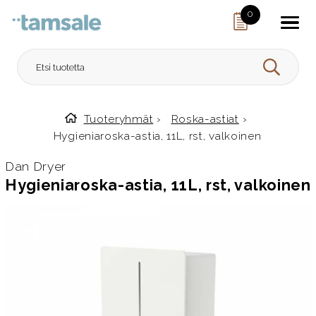
Skip to content
0
HAE
Tuoteryhmät
›
Roska-astiat
›
Etusivulle
Hygieniaroska-astia, 11L, rst, valkoinen
Dan Dryer
Hygieniaroska-astia, 11L, rst, valkoinen