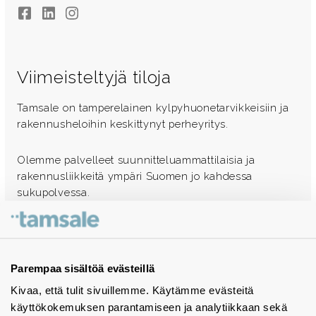
Facebook
LinkedIn
Instagram
Viimeisteltyjä tiloja
Tamsale on tamperelainen kylpyhuonetarvikkeisiin ja
rakennusheloihin keskittynyt perheyritys.
Olemme palvelleet suunnitteluammattilaisia ja
rakennusliikkeitä ympäri Suomen jo kahdessa
sukupolvessa.
Ota yhteyttä - autamme mielellämme
Tuotekuvastot
Parempaa sisältöä evästeillä
Kivaa, että tulit sivuillemme. Käytämme evästeitä
Instagram
käyttökokemuksen parantamiseen ja analytiikkaan sekä