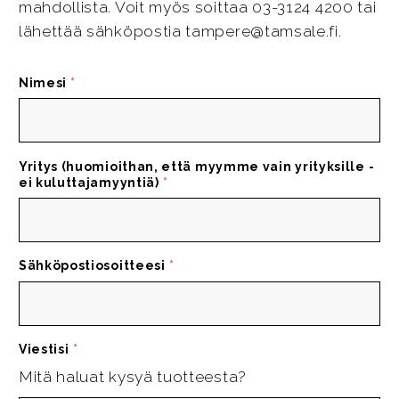
mahdollista. Voit myös soittaa 03-3124 4200 tai
lähettää sähköpostia tampere@tamsale.fi.
Nimesi
*
Yritys (huomioithan, että myymme vain yrityksille -
ei kuluttajamyyntiä)
*
Sähköpostiosoitteesi
*
Viestisi
*
Mitä haluat kysyä tuotteesta?