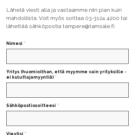
Lähetä viesti alla ja vastaamme niin pian kuin
mahdollista. Voit myös soittaa 03-3124 4200 tai
lähettää sähköpostia tampere@tamsale.fi.
Nimesi
*
Yritys (huomioithan, että myymme vain yrityksille -
ei kuluttajamyyntiä)
*
Sähköpostiosoitteesi
*
Viestisi
*