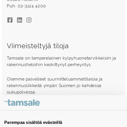
Puh. 03-3124 4200
Facebook
LinkedIn
Instagram
Viimeisteltyjä tiloja
Tamsale on tamperelainen kylpyhuonetarvikkeisiin ja
rakennusheloihin keskittynyt perheyritys.
Olemme palvelleet suunnitteluammattilaisia ja
rakennusliikkeitä ympäri Suomen jo kahdessa
sukupolvessa.
Ota yhteyttä - autamme mielellämme
Tuotekuvastot
Parempaa sisältöä evästeillä