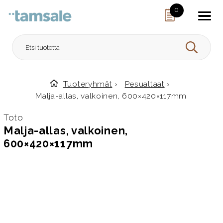
Skip to content
0
HAE
Tuoteryhmät
›
Pesualtaat
›
Etusivulle
Malja-allas, valkoinen, 600×420×117mm
Toto
Malja-allas, valkoinen,
600×420×117mm