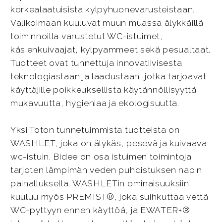
korkealaatuisista kylpyhuonevarusteistaan.
Valikoimaan kuuluvat muun muassa älykkäillä
toiminnoilla varustetut WC-istuimet,
käsienkuivaajat, kylpyammeet sekä pesualtaat.
Tuotteet ovat tunnettuja innovatiivisesta
teknologiastaan ja laadustaan, jotka tarjoavat
käyttäjille poikkeuksellista käytännöllisyyttä,
mukavuutta, hygieniaa ja ekologisuutta.
Yksi Toton tunnetuimmista tuotteista on
WASHLET, joka on älykäs, pesevä ja kuivaava
wc-istuin. Bidee on osa istuimen toimintoja,
tarjoten lämpimän veden puhdistuksen napin
painalluksella. WASHLETin ominaisuuksiin
kuuluu myös PREMIST®, joka suihkuttaa vettä
WC-pyttyyn ennen käyttöä, ja EWATER+®,