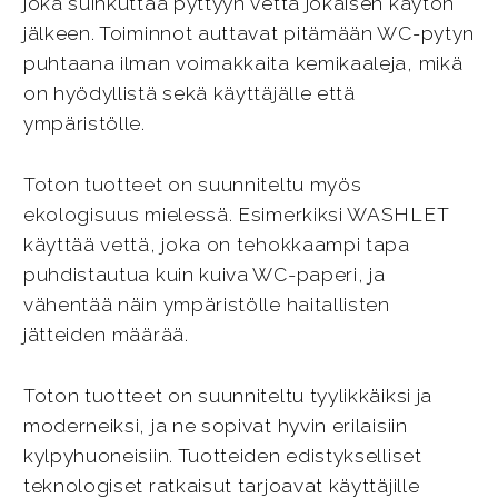
joka suihkuttaa pyttyyn vettä jokaisen käytön
jälkeen. Toiminnot auttavat pitämään WC-pytyn
puhtaana ilman voimakkaita kemikaaleja, mikä
on hyödyllistä sekä käyttäjälle että
ympäristölle.
Toton tuotteet on suunniteltu myös
ekologisuus mielessä. Esimerkiksi WASHLET
käyttää vettä, joka on tehokkaampi tapa
puhdistautua kuin kuiva WC-paperi, ja
vähentää näin ympäristölle haitallisten
jätteiden määrää.
Toton tuotteet on suunniteltu tyylikkäiksi ja
moderneiksi, ja ne sopivat hyvin erilaisiin
kylpyhuoneisiin. Tuotteiden edistykselliset
teknologiset ratkaisut tarjoavat käyttäjille