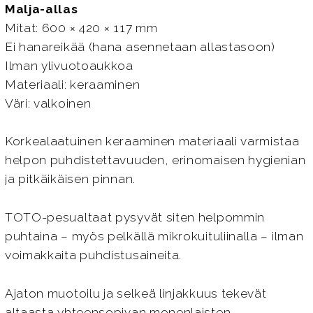
Malja-allas
Mitat: 600 × 420 × 117 mm
Ei hanareikää (hana asennetaan allastasoon)
Ilman ylivuotoaukkoa
Materiaali: keraaminen
Väri: valkoinen
Korkealaatuinen keraaminen materiaali varmistaa
helpon puhdistettavuuden, erinomaisen hygienian
ja pitkäikäisen pinnan.
TOTO-pesualtaat pysyvät siten helpommin
puhtaina – myös pelkällä mikrokuituliinalla – ilman
voimakkaita puhdistusaineita.
Ajaton muotoilu ja selkeä linjakkuus tekevät
altaasta yhteensopivan monenlaisten