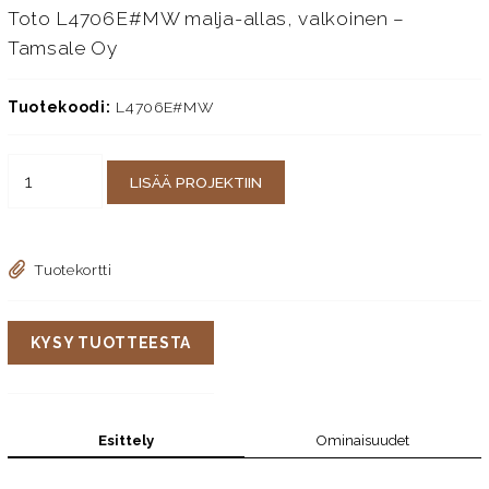
Toto L4706E#MW malja-allas, valkoinen –
Tamsale Oy
Tuotekoodi:
L4706E#MW
LISÄÄ PROJEKTIIN
Tuotekortti
KYSY TUOTTEESTA
Esittely
Ominaisuudet