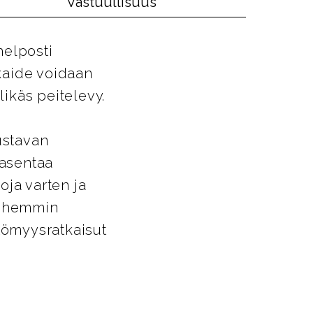
Vastuullisuus
helposti
ikaide voidaan
likäs peitelevy.
ustavan
 asentaa
oja varten ja
Myöhemmin
ttömyysratkaisut