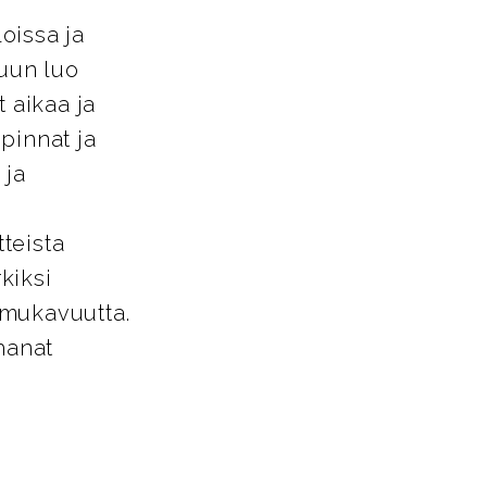
loissa ja
tuun luo
 aikaa ja
pinnat ja
 ja
tteista
kiksi
a mukavuutta.
hanat