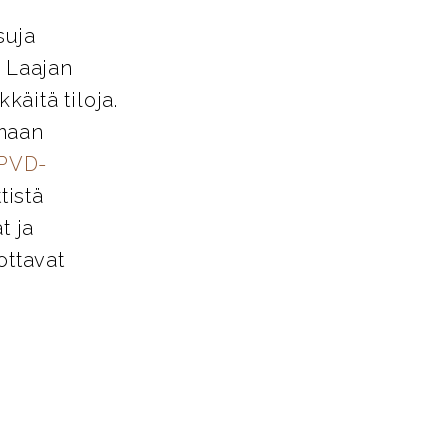
suja
. Laajan
käitä tiloja.
amaan
PVD-
tistä
t ja
ottavat