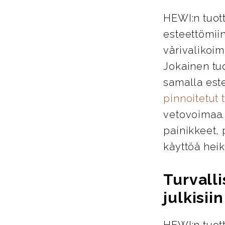
HEWI:n tuott
esteettömiin
värivalikoim
Jokainen tu
samalla este
pinnoitetut 
vetovoimaa. 
painikkeet, 
käyttöä heik
Turvalli
julkisiin
HEWI:n tuott