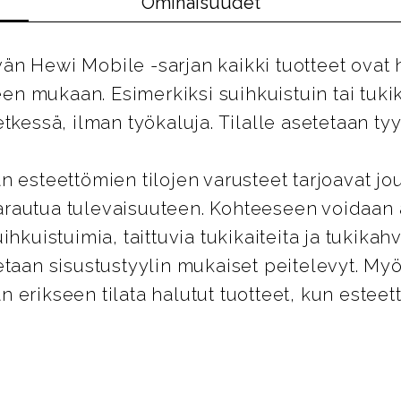
Ominaisuudet
n Hewi Mobile -sarjan kaikki tuotteet ovat 
peen mukaan. Esimerkiksi suihkuistuin tai tuk
tkessä, ilman työkaluja. Tilalle asetetaan tyy
n esteettömien tilojen varusteet tarjoavat jo
rautua tulevaisuuteen. Kohteeseen voidaan
ihkuistuimia, taittuvia tukikaiteita ja tukikahv
etaan sisustustyylin mukaiset peitelevyt. 
 erikseen tilata halutut tuotteet, kun estee