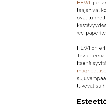
HEWI
, joht
laajan valik
ovat tunnett
kestävyydes
wc-paperitel
HEWI on eri
Tavoitteena
itsenäisyytt
magneettise
sujuvampaa j
tukevat suih
Esteett