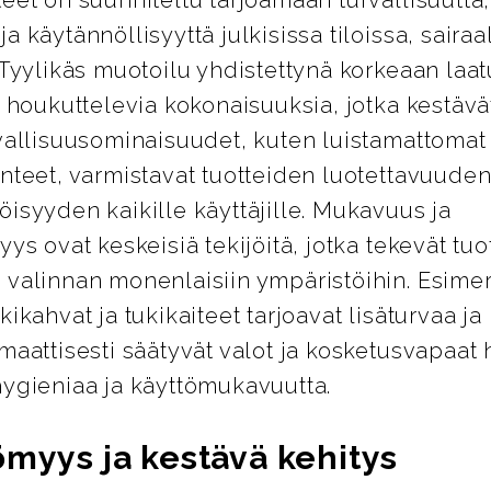
a käytännöllisyyttä julkisissa tiloissa, sairaa
 Tyylikäs muotoilu yhdistettynä korkeaan laa
i houkuttelevia kokonaisuuksia, jotka kestävät
vallisuusominaisuudet, kuten luistamattomat 
nteet, varmistavat tuotteiden luotettavuuden
isyyden kaikille käyttäjille. Mukavuus ja
yys ovat keskeisiä tekijöitä, jotka tekevät tuo
 valinnan monenlaisiin ympäristöihin. Esimer
kikahvat ja tukikaiteet tarjoavat lisäturvaa j
maattisesti säätyvät valot ja kosketusvapaat 
hygieniaa ja käyttömukavuutta.
ömyys ja kestävä kehitys