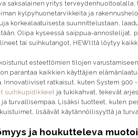
ava saksalainen yritys terveydenhuoltoalalla, 
oiman kylpyhuonetarvikkeita ja rakennusheloj
uja korkealaatuisesta suunnittelustaan, laad
tään. Olipa kyseessä saippua-annostelijat, 
ineet tai suihkutangot, HEWI:ltä löytyy kaikki
koistunut esteettömien tilojen varustamiseen
 on parantaa kaikkien käyttäjien elämänlaatu
ä. Innovatiiviset ratkaisut, kuten System 900 
t suihkupidikkeet
ja tukikahvat, tekevät arje
a turvallisempaa. Lisäksi tuotteet, kuten pes
kuistuimet, lisäävät käytännöllisyyttä ja turva
ömyys ja houkutteleva muotoi