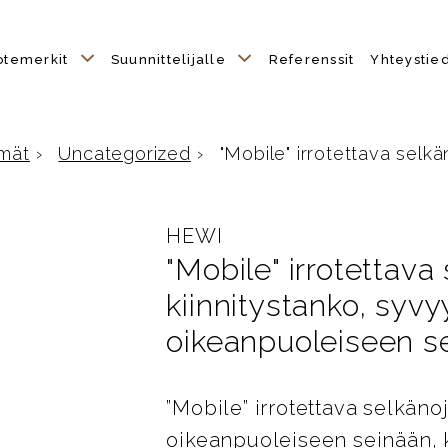
otemerkit
Suunnittelijalle
Referenssit
Yhteystie
mät
›
Uncategorized
›
"Mobile" irrotettava selkäno
HEWI
"Mobile" irrotettava
kiinnitystanko, syv
oikeanpuoleiseen s
”Mobile” irrotettava selkäno
oikeanpuoleiseen seinään, 