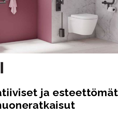
tiiviset ja esteettömä
huoneratkaisut