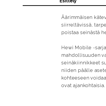
Esittely
Äärimmäisen kätevä
siirreltävissä, tar
poistaa seinästä he
Hewi Mobile -sarja
mahdollisuuden va
seinäkiinnikkeet su
niiden päälle aset
kohteeseen voidaan
ovat ajankohtaisia.