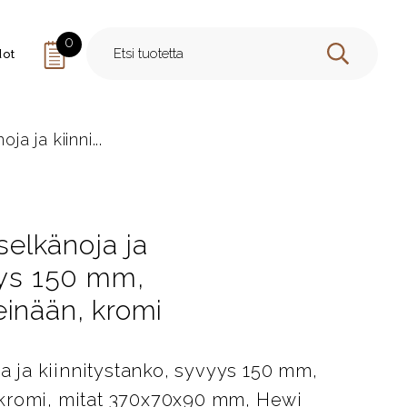
0
dot
HAE
ja ja kiinni...
 selkänoja ja
yys 150 mm,
einään, kromi
ja ja kiinnitystanko, syvyys 150 mm,
kromi, mitat 370x70x90 mm, Hewi