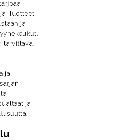
tarjoaa
a. Tuotteet
ustaan ja
pyyhekoukut,
 tarvittava.
.
a ja
-sarjan
sta
ualtaat ja
llisuutta.
lu