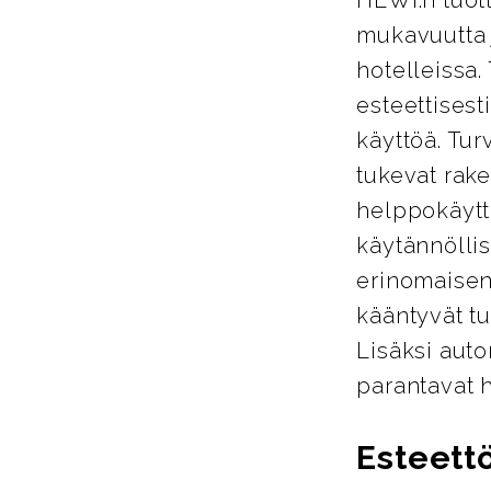
mukavuutta j
hotelleissa.
esteettisest
käyttöä. Tur
tukevat rake
helppokäyttö
käytännöllis
erinomaisen
kääntyvät tu
Lisäksi auto
parantavat 
Esteett