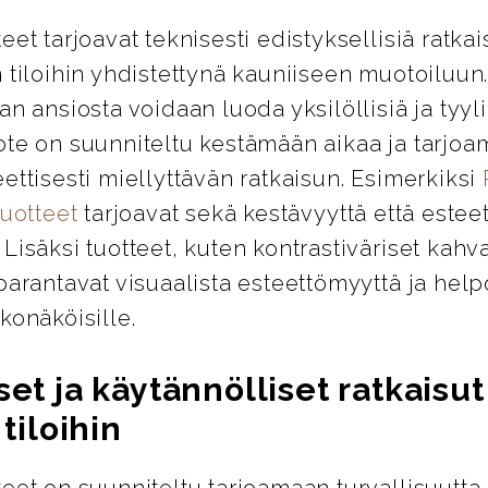
eet tarjoavat teknisesti edistyksellisiä ratkai
 tiloihin yhdistettynä kauniiseen muotoiluun
an ansiosta voidaan luoda yksilöllisiä ja tyylik
ote on suunniteltu kestämään aikaa ja tarjo
ettisesti miellyttävän ratkaisun. Esimerkiksi
tuotteet
tarjoavat sekä kestävyyttä että esteet
Lisäksi tuotteet, kuten kontrastiväriset kahva
parantavat visuaalista esteettömyyttä ja help
konäköisille.
set ja käytännölliset ratkaisut
 tiloihin
eet on suunniteltu tarjoamaan turvallisuutta,