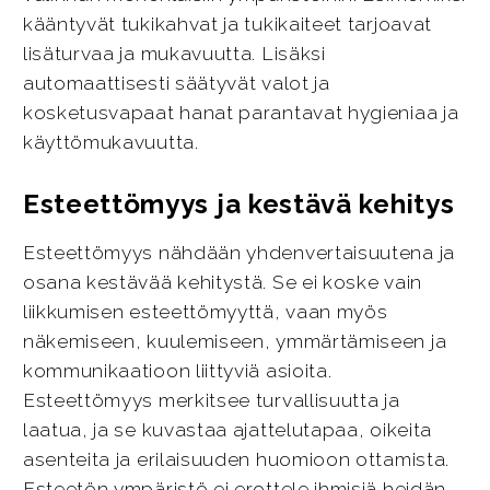
kääntyvät tukikahvat ja tukikaiteet tarjoavat
lisäturvaa ja mukavuutta. Lisäksi
automaattisesti säätyvät valot ja
kosketusvapaat hanat parantavat hygieniaa ja
käyttömukavuutta.
Esteettömyys ja kestävä kehitys
Esteettömyys nähdään yhdenvertaisuutena ja
osana kestävää kehitystä. Se ei koske vain
liikkumisen esteettömyyttä, vaan myös
näkemiseen, kuulemiseen, ymmärtämiseen ja
kommunikaatioon liittyviä asioita.
Esteettömyys merkitsee turvallisuutta ja
laatua, ja se kuvastaa ajattelutapaa, oikeita
asenteita ja erilaisuuden huomioon ottamista.
Esteetön ympäristö ei erottele ihmisiä heidän