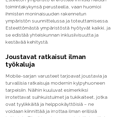
toimintakykynsä perusteella, vaan huomioi
ihmisten moninaisuuden rakennetun
ympäristön suunnittelussa ja toteuttamisessa.
Esteettömästä ympäristöstä hyötyvät kaikki, ja
se edistää yhteiskunnan inklusiivisuutta ja
kestävää kehitystä.
Joustavat ratkaisut ilman
työkaluja
Mobile-sarjan varusteet tarjoavat joustavia ja
turvallisia ratkaisuja modernin kylpyhuoneen
tarpeisiin. Näihin kuuluvat esimerkiksi
irrotettavat suihkuistuimet ja tukikaiteet, jotka
ovat tyylikkäitä ja helppokäyttöisiä – ne
voidaan kiinnittää ja irrottaa ilman erillisiä