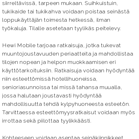
siirreltävissä, tarpeen mukaan. Suihkuistuin,
tukikaide tai tukikahva voidaan poistaa seinästä
loppukäyttäjän toimesta hetkessä, ilman
työkaluja. Tilalle asetetaan tyylikäs peitelevy.
Hewi Mobile tarjoaa ratkaisuja, jotka tukevat
muuntojoustavuuden periaatteita ja mahdollistaa
tilojen nopean ja helpon muokkaamisen eri
käyttötarkoituksiin. Ratkaisuja voidaan hyödyntää
niin esteettömissä hotellihuoneissa,
senioriasunnoissa tai missä tahansa muualla,
jossa halutaan joustavasti hyödyntää
mahdollisuutta tehdä kylpyhuoneesta esteetön.
Tarvittaessa esteettömyysratkaisut voidaan myös
irrottaa sekä piilottaa tyylikkäästi.
Kohteeseen voidaan asentaa seinäkiinnikkeet