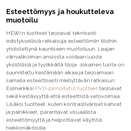
Esteettömyys ja houkutteleva
muotoilu
HEWI:n tuotteet tarjoavat teknisesti
edistyksellisiä ratkaisuja esteettömiin tiloihin
yhdistettynä kauniiseen muotoiluun. Laajan
värivalikoiman ansiosta voidaan luoda
yksilöllisiä ja tyylikkäitä tiloja. Jokainen tuote on
suunniteltu kestämään aikaa ja tarjoamaan
samalla esteettisesti miellyttävän ratkaisun.
Esimerkiksi
PVD-pinnoitetut tuotteet
tarjoavat
sekä kestävyyttä että esteettistä vetovoimaa.
Lisäksi tuotteet, kuten kontrastiväriset kahvat
ja painikkeet, parantavat visuaalista
esteettömyyttä ja helpottavat käyttöä
heikkonäköisille.