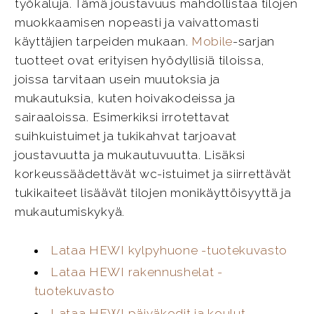
työkaluja. Tämä joustavuus mahdollistaa tilojen
muokkaamisen nopeasti ja vaivattomasti
käyttäjien tarpeiden mukaan.
Mobile
-sarjan
tuotteet ovat erityisen hyödyllisiä tiloissa,
joissa tarvitaan usein muutoksia ja
mukautuksia, kuten hoivakodeissa ja
sairaaloissa. Esimerkiksi irrotettavat
suihkuistuimet ja tukikahvat tarjoavat
joustavuutta ja mukautuvuutta. Lisäksi
korkeussäädettävät wc-istuimet ja siirrettävät
tukikaiteet lisäävät tilojen monikäyttöisyyttä ja
mukautumiskykyä.
Lataa HEWI kylpyhuone -tuotekuvasto
Lataa HEWI rakennushelat -
tuotekuvasto
Lataa HEWI päiväkodit ja koulut -