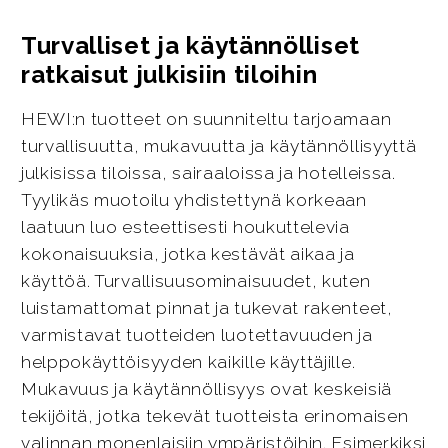
Turvalliset ja käytännölliset
ratkaisut julkisiin tiloihin
HEWI:n tuotteet on suunniteltu tarjoamaan
turvallisuutta, mukavuutta ja käytännöllisyyttä
julkisissa tiloissa, sairaaloissa ja hotelleissa.
Tyylikäs muotoilu yhdistettynä korkeaan
laatuun luo esteettisesti houkuttelevia
kokonaisuuksia, jotka kestävät aikaa ja
käyttöä. Turvallisuusominaisuudet, kuten
luistamattomat pinnat ja tukevat rakenteet,
varmistavat tuotteiden luotettavuuden ja
helppokäyttöisyyden kaikille käyttäjille.
Mukavuus ja käytännöllisyys ovat keskeisiä
tekijöitä, jotka tekevät tuotteista erinomaisen
valinnan monenlaisiin ympäristöihin. Esimerkiksi