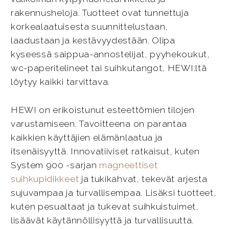
rakennusheloja. Tuotteet ovat tunnettuja
korkealaatuisesta suunnittelustaan,
laadustaan ja kestävyydestään. Olipa
kyseessä saippua-annostelijat, pyyhekoukut,
wc-paperitelineet tai suihkutangot, HEWI:ltä
löytyy kaikki tarvittava.
HEWI on erikoistunut esteettömien tilojen
varustamiseen. Tavoitteena on parantaa
kaikkien käyttäjien elämänlaatua ja
itsenäisyyttä. Innovatiiviset ratkaisut, kuten
System 900 -sarjan
magneettiset
suihkupidikkeet
ja tukikahvat, tekevät arjesta
sujuvampaa ja turvallisempaa. Lisäksi tuotteet,
kuten pesualtaat ja tukevat suihkuistuimet,
lisäävät käytännöllisyyttä ja turvallisuutta.