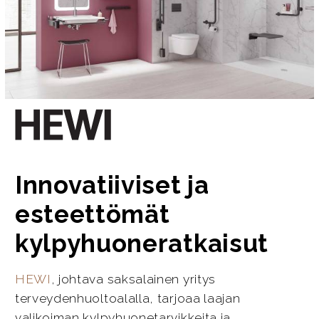
Innovatiiviset ja
esteettömät
kylpyhuoneratkaisut
HEWI
, johtava saksalainen yritys
terveydenhuoltoalalla, tarjoaa laajan
valikoiman kylpyhuonetarvikkeita ja