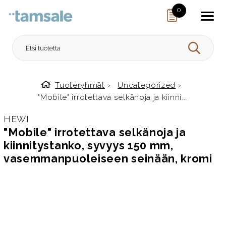
Skip to content
0
HAE
Tuoteryhmät
›
Uncategorized
›
Etusivulle
"Mobile" irrotettava selkänoja ja kiinni...
HEWI
"Mobile" irrotettava selkänoja ja
kiinnitystanko, syvyys 150 mm,
vasemmanpuoleiseen seinään, kromi