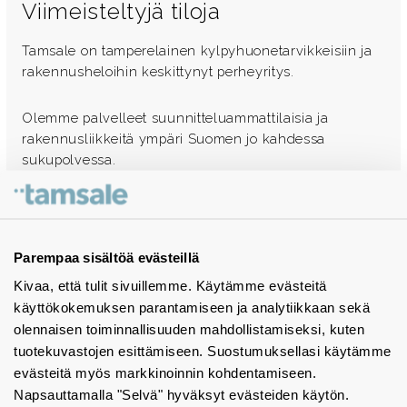
Viimeisteltyjä tiloja
Tamsale on tamperelainen kylpyhuonetarvikkeisiin ja
rakennusheloihin keskittynyt perheyritys.
Olemme palvelleet suunnitteluammattilaisia ja
rakennusliikkeitä ympäri Suomen jo kahdessa
sukupolvessa.
Ota yhteyttä - autamme mielellämme
Tuotekuvastot
Parempaa sisältöä evästeillä
Kivaa, että tulit sivuillemme. Käytämme evästeitä
Instagram
käyttökokemuksen parantamiseen ja analytiikkaan sekä
BIM-objektit
olennaisen toiminnallisuuden mahdollistamiseksi, kuten
tuotekuvastojen esittämiseen. Suostumuksellasi käytämme
Yhteystiedot
evästeitä myös markkinoinnin kohdentamiseen.
Napsauttamalla "Selvä" hyväksyt evästeiden käytön.
Tiedotteet