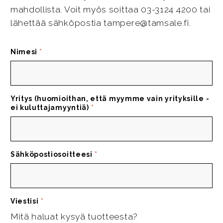
mahdollista. Voit myös soittaa 03-3124 4200 tai
lähettää sähköpostia tampere@tamsale.fi.
Nimesi
*
Yritys (huomioithan, että myymme vain yrityksille -
ei kuluttajamyyntiä)
*
Sähköpostiosoitteesi
*
Viestisi
*
Mitä haluat kysyä tuotteesta?