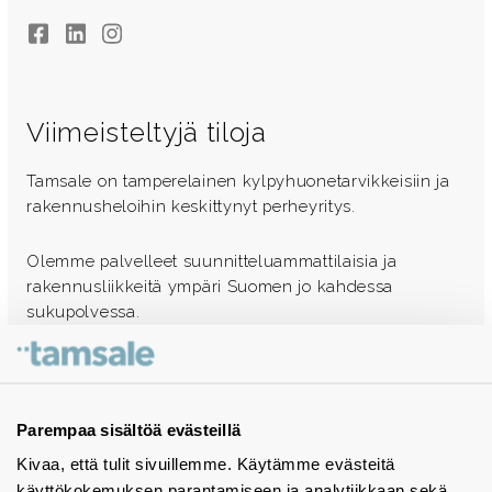
Facebook
LinkedIn
Instagram
Viimeisteltyjä tiloja
Tamsale on tamperelainen kylpyhuonetarvikkeisiin ja
rakennusheloihin keskittynyt perheyritys.
Olemme palvelleet suunnitteluammattilaisia ja
rakennusliikkeitä ympäri Suomen jo kahdessa
sukupolvessa.
Ota yhteyttä - autamme mielellämme
Tuotekuvastot
Parempaa sisältöä evästeillä
Kivaa, että tulit sivuillemme. Käytämme evästeitä
Instagram
käyttökokemuksen parantamiseen ja analytiikkaan sekä