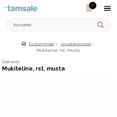
Skip to content
0
HAE
Tuoteryhmät
›
Uncategorized
›
Etusivulle
Mukiteline, rst, musta
Genwec
Mukiteline, rst, musta