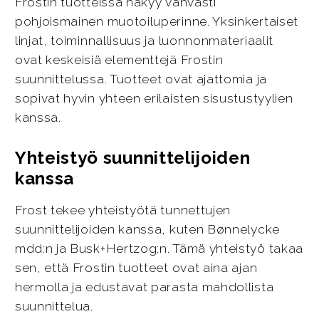
Frostin tuotteissa näkyy vahvasti
pohjoismainen muotoiluperinne. Yksinkertaiset
linjat, toiminnallisuus ja luonnonmateriaalit
ovat keskeisiä elementtejä Frostin
suunnittelussa. Tuotteet ovat ajattomia ja
sopivat hyvin yhteen erilaisten sisustustyylien
kanssa.
Yhteistyö suunnittelijoiden
kanssa
Frost tekee yhteistyötä tunnettujen
suunnittelijoiden kanssa, kuten Bønnelycke
mdd:n ja Busk+Hertzog:n. Tämä yhteistyö takaa
sen, että Frostin tuotteet ovat aina ajan
hermolla ja edustavat parasta mahdollista
suunnittelua.