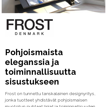
Pohjoismaista
eleganssia ja
toiminnallisuutta
sisustukseen
Frost on tunnettu tanskalainen designyritys,
jonka tuotteet yhdistävät pohjoismaisen
muotoilun puhtaat linjat ja toiminnallisuuden.