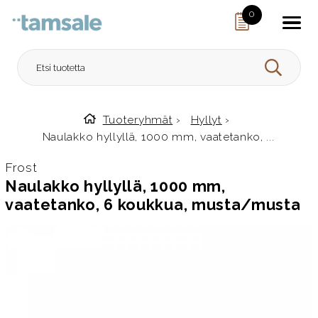
Skip to content
0
HAE
Tuoteryhmät
›
Hyllyt
›
Etusivulle
Naulakko hyllyllä, 1000 mm, vaatetanko, ...
Frost
Naulakko hyllyllä, 1000 mm,
vaatetanko, 6 koukkua, musta/musta