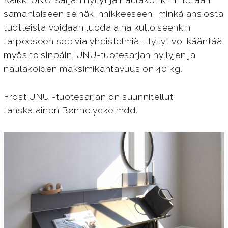
Kaikki UNU-sarjan hyllyt ja naulakot kiinnitetään
samanlaiseen seinäkiinnikkeeseen, minkä ansiosta
tuotteista voidaan luoda aina kulloiseenkin
tarpeeseen sopivia yhdistelmiä. Hyllyt voi kääntää
myös toisinpäin. UNU-tuotesarjan hyllyjen ja
naulakoiden maksimikantavuus on 40 kg.
Frost UNU -tuotesarjan on suunnitellut
tanskalainen Bønnelycke mdd.