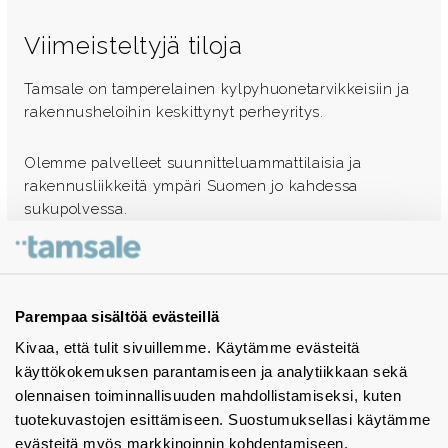
Viimeisteltyjä tiloja
Tamsale on tamperelainen kylpyhuonetarvikkeisiin ja
rakennusheloihin keskittynyt perheyritys.
Olemme palvelleet suunnitteluammattilaisia ja
rakennusliikkeitä ympäri Suomen jo kahdessa
sukupolvessa.
Ota yhteyttä - autamme mielellämme
Tuotekuvastot
Parempaa sisältöä evästeillä
Kivaa, että tulit sivuillemme. Käytämme evästeitä
Instagram
käyttökokemuksen parantamiseen ja analytiikkaan sekä
BIM-objektit
olennaisen toiminnallisuuden mahdollistamiseksi, kuten
tuotekuvastojen esittämiseen. Suostumuksellasi käytämme
Yhteystiedot
evästeitä myös markkinoinnin kohdentamiseen.