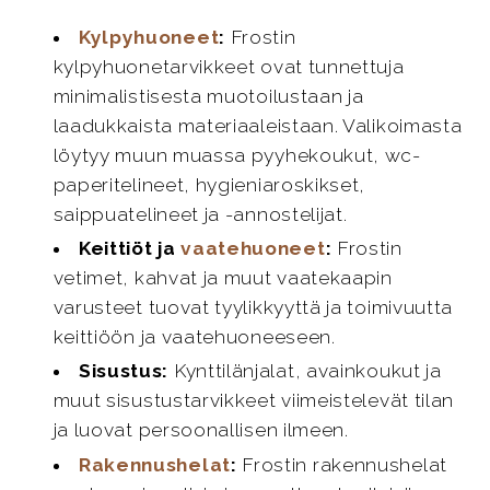
Kylpyhuoneet
:
Frostin
kylpyhuonetarvikkeet ovat tunnettuja
minimalistisesta muotoilustaan ja
laadukkaista materiaaleistaan. Valikoimasta
löytyy muun muassa pyyhekoukut, wc-
paperitelineet, hygieniaroskikset,
saippuatelineet ja -annostelijat.
Keittiöt ja
vaatehuoneet
:
Frostin
vetimet, kahvat ja muut vaatekaapin
varusteet tuovat tyylikkyyttä ja toimivuutta
keittiöön ja vaatehuoneeseen.
Sisustus:
Kynttilänjalat, avainkoukut ja
muut sisustustarvikkeet viimeistelevät tilan
ja luovat persoonallisen ilmeen.
Rakennushelat
:
Frostin rakennushelat