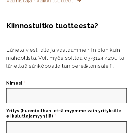
Valmistajan kaikki tuotteet
Kiinnostuitko tuotteesta?
Lähetä viesti alla ja vastaamme niin pian kuin
mahdollista. Voit myös soittaa 03-3124 4200 tai
lähettää sähköpostia tampere@tamsale.fi.
Nimesi
*
Yritys (huomioithan, että myymme vain yrityksille -
ei kuluttajamyyntiä)
*