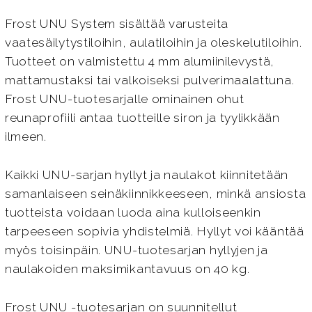
Frost UNU System sisältää varusteita
vaatesäilytystiloihin, aulatiloihin ja oleskelutiloihin.
Tuotteet on valmistettu 4 mm alumiinilevystä,
mattamustaksi tai valkoiseksi pulverimaalattuna.
Frost UNU-tuotesarjalle ominainen ohut
reunaprofiili antaa tuotteille siron ja tyylikkään
ilmeen.
Kaikki UNU-sarjan hyllyt ja naulakot kiinnitetään
samanlaiseen seinäkiinnikkeeseen, minkä ansiosta
tuotteista voidaan luoda aina kulloiseenkin
tarpeeseen sopivia yhdistelmiä. Hyllyt voi kääntää
myös toisinpäin. UNU-tuotesarjan hyllyjen ja
naulakoiden maksimikantavuus on 40 kg.
Frost UNU -tuotesarjan on suunnitellut