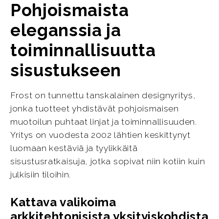
Pohjoismaista
eleganssia ja
toiminnallisuutta
sisustukseen
Frost on tunnettu tanskalainen designyritys,
jonka tuotteet yhdistävät pohjoismaisen
muotoilun puhtaat linjat ja toiminnallisuuden.
Yritys on vuodesta 2002 lähtien keskittynyt
luomaan kestäviä ja tyylikkäitä
sisustusratkaisuja, jotka sopivat niin kotiin kuin
julkisiin tiloihin.
Kattava valikoima
arkkitehtonisista yksityiskohdista