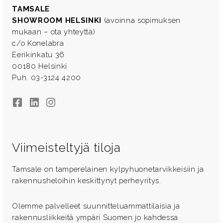
TAMSALE
SHOWROOM HELSINKI
(avoinna sopimuksen
mukaan – ota yhteyttä)
c/o Konelabra
Eerikinkatu 36
00180 Helsinki
Puh. 03-3124 4200
Facebook
LinkedIn
Instagram
Viimeisteltyjä tiloja
Tamsale on tamperelainen kylpyhuonetarvikkeisiin ja
rakennusheloihin keskittynyt perheyritys.
Olemme palvelleet suunnitteluammattilaisia ja
rakennusliikkeitä ympäri Suomen jo kahdessa