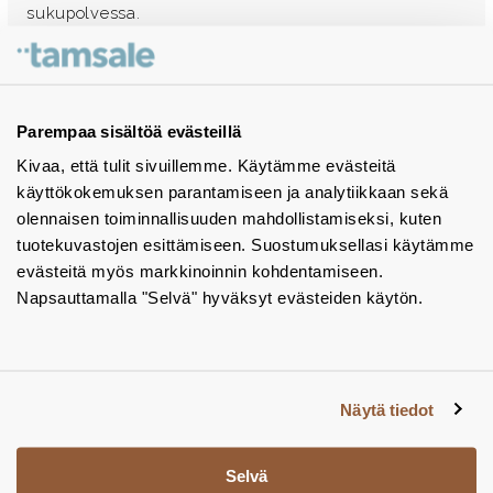
sukupolvessa.
Ota yhteyttä - autamme mielellämme
Tuotekuvastot
Parempaa sisältöä evästeillä
Kivaa, että tulit sivuillemme. Käytämme evästeitä
Instagram
käyttökokemuksen parantamiseen ja analytiikkaan sekä
BIM-objektit
olennaisen toiminnallisuuden mahdollistamiseksi, kuten
tuotekuvastojen esittämiseen. Suostumuksellasi käytämme
Yhteystiedot
evästeitä myös markkinoinnin kohdentamiseen.
Napsauttamalla "Selvä" hyväksyt evästeiden käytön.
Tiedotteet
Tietosuojaseloste
Tietoa evästeistä
Näytä tiedot
Evästeasetukset
Selvä