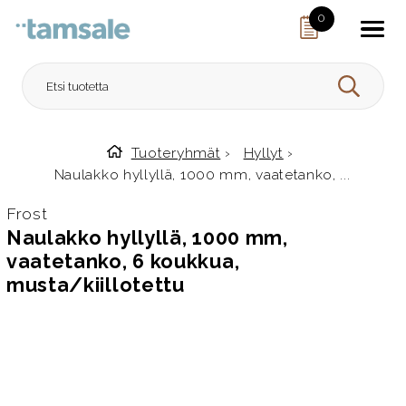
Skip to content
0
HAE
Tuoteryhmät
›
Hyllyt
›
Etusivulle
Naulakko hyllyllä, 1000 mm, vaatetanko, ...
Frost
Naulakko hyllyllä, 1000 mm,
vaatetanko, 6 koukkua,
musta/kiillotettu