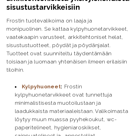
sisustustarvikkeisiin
Frostin tuotevalikoima on laaja ja
monipuolinen. Se kattaa kylpyhuonetarvikkeet,
vaatekaapin varusteet, arkkitehtoniset helat,
sisustustuotteet, pöydät ja pöydänjalat.
Tuotteet ovat suunniteltu täydentämään
toisiaan ja luomaan yhtenäisen ilmeen erilaisiin
tiloihin.
Kylpyhuoneet
:
Frostin
kylpyhuonetarvikkeet ovat tunnettuja
minimalistisesta muotoilustaan ja
laadukkaista materiaaleistaan. Valikoimasta
löytyy muun muassa pyyhekoukut, wc-
paperitelineet, hygieniaroskikset,
saippuatelineet ja -annostelijat.