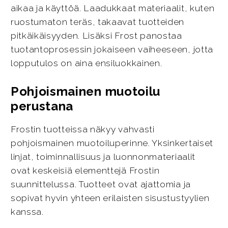
aikaa ja käyttöä. Laadukkaat materiaalit, kuten
ruostumaton teräs, takaavat tuotteiden
pitkäikäisyyden. Lisäksi Frost panostaa
tuotantoprosessin jokaiseen vaiheeseen, jotta
lopputulos on aina ensiluokkainen.
Pohjoismainen muotoilu
perustana
Frostin tuotteissa näkyy vahvasti
pohjoismainen muotoiluperinne. Yksinkertaiset
linjat, toiminnallisuus ja luonnonmateriaalit
ovat keskeisiä elementtejä Frostin
suunnittelussa. Tuotteet ovat ajattomia ja
sopivat hyvin yhteen erilaisten sisustustyylien
kanssa.