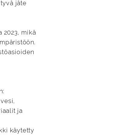
tyvä jäte
a 2023, mikä
ympäristöön.
istöasioiden
n:
vesi,
aalit ja
kki käytetty