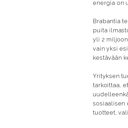
energia on 
Brabantia te
puita ilmast
yli 2 miljoo
vain yksi es
kestävään k
Yrityksen tu
tarkoittaa, 
uudelleenkä
sosiaalisen
tuotteet, va