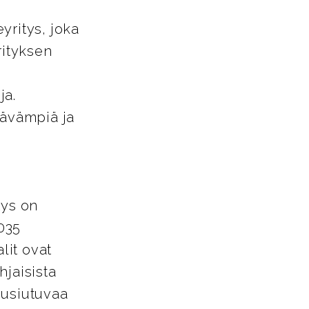
yritys, joka
rityksen
ja.
tävämpiä ja
tys on
035
lit ovat
hjaisista
uusiutuvaa