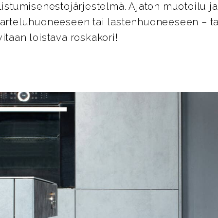
listumisenestojärjestelmä. Ajaton muotoilu ja
karteluhuoneeseen tai lastenhuoneeseen – ta
itaan loistava roskakori!