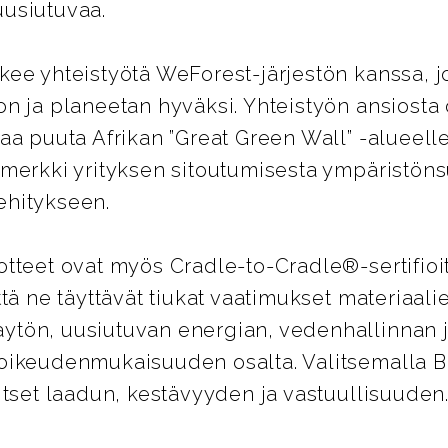
uusiutuvaa.
kee yhteistyötä WeForest-järjestön kanssa, jo
on ja planeetan hyväksi. Yhteistyön ansiosta 
naa puuta Afrikan ”Great Green Wall” -alueell
imerkki yrityksen sitoutumisesta ympäristöns
ehitykseen.
otteet ovat myös Cradle-to-Cradle®-sertifioi
että ne täyttävät tiukat vaatimukset materiaali
ytön, uusiutuvan energian, vedenhallinnan 
 oikeudenmukaisuuden osalta. Valitsemalla B
litset laadun, kestävyyden ja vastuullisuuden