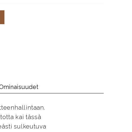
Ominaisuudet
tteenhallintaan.
totta kai tässä
eästi sulkeutuva