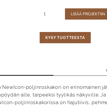
LISÄÄ PROJEKTIIN
KYSY TUOTTEESTA
an NewIcon-poljinroskakori on erinomainen jä
pöydän alle, tarpeeksi tyylikäs näkyville. Ja 
con-poljinroskakorissa on hajutiivis, pehm