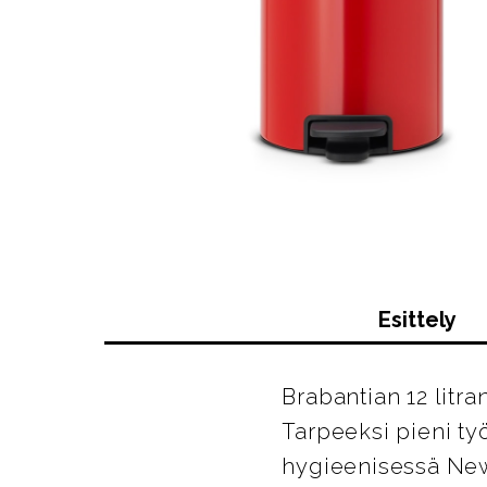
Esittely
Brabantian 12 litr
Tarpeeksi pieni työ
hygieenisessä NewI