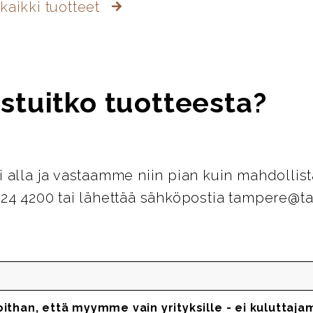
kaikki tuotteet
stuitko tuotteesta?
i alla ja vastaamme niin pian kuin mahdollist
124 4200 tai lähettää sähköpostia tampere@ta
oithan, että myymme vain yrityksille - ei kuluttaja