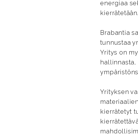
energiaa se
kierrätetään
Brabantia sa
tunnustaa yr
Yritys on my
hallinnasta,
ympäristöns
Yrityksen va
materiaalien
kierrätetyt 
kierrätettäv
mahdollisimm