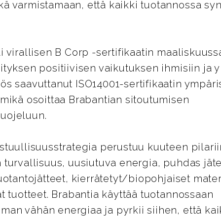
kä varmistamaan, että kaikki tuotannossa syn
.
i virallisen B Corp -sertifikaatin maaliskuuss
ityksen positiivisen vaikutuksen ihmisiin ja 
ös saavuttanut ISO14001-sertifikaatin ympär
 mikä osoittaa Brabantian sitoutumisen
uojeluun.
stuullisuusstrategia perustuu kuuteen pilarii
 turvallisuus, uusiutuva energia, puhdas jäte
tuotantojätteet, kierrätetyt/biopohjaiset materi
ät tuotteet. Brabantia käyttää tuotannossaan
an vähän energiaa ja pyrkii siihen, että kai