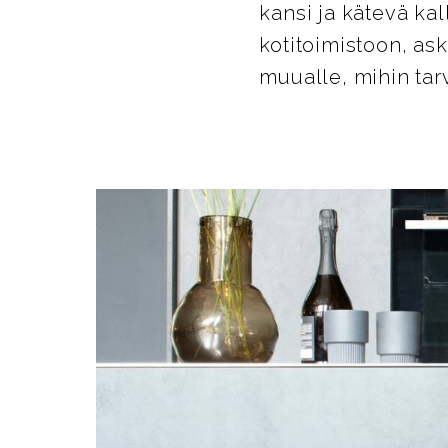
kansi ja kätevä kal
kotitoimistoon, as
muualle, mihin tarv