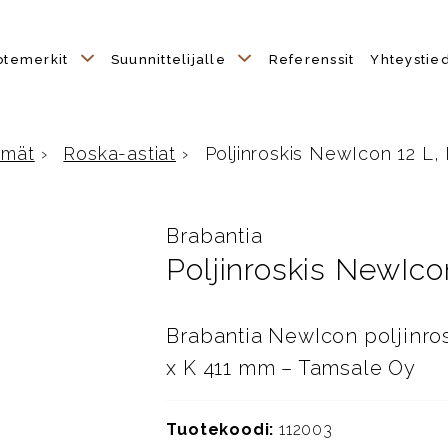
otemerkit
Suunnittelijalle
Referenssit
Yhteystie
hmät
›
Roska-astiat
›
Poljinroskis NewIcon 12 L,
Brabantia
Poljinroskis NewIco
Brabantia NewIcon poljinrosk
x K 411 mm – Tamsale Oy
Tuotekoodi:
112003