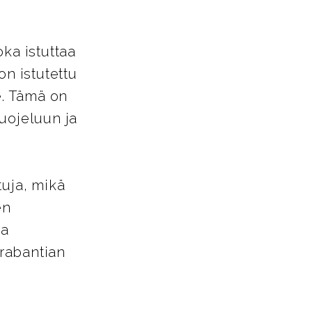
ka istuttaa
on istutettu
e. Tämä on
uojeluun ja
tuja, mikä
en
ja
rabantian
.