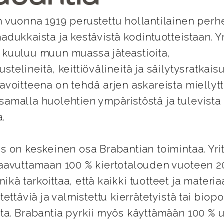
 vuonna 1919 perustettu hollantilainen perhe
adukkaista ja kestävistä kodintuotteistaan. Y
 kuuluu muun muassa jäteastioita,
telineitä, keittiövälineitä ja säilytysratkaisu
avoitteena on tehdä arjen askareista miellyt
samalla huolehtien ympäristöstä ja tulevista
.
s on keskeinen osa Brabantian toimintaa. Yri
saavuttamaan 100 % kiertotalouden vuoteen 2
kä tarkoittaa, että kaikki tuotteet ja materiaa
tettäviä ja valmistettu kierrätetyistä tai biopo
sta. Brabantia pyrkii myös käyttämään 100 % 