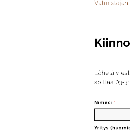
Valmistajan 
Kiinno
Lähetä viest
soittaa 03-3
Nimesi
*
Yritys (huomi