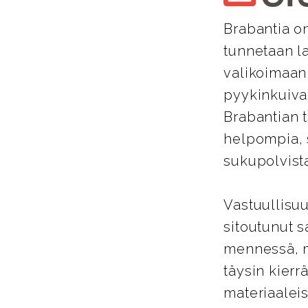
Brabantia on
tunnetaan la
valikoimaan
pyykinkuivaus
Brabantian t
helpompia, 
sukupolvista
Vastuullisuu
sitoutunut 
mennessä, mi
täysin kierrä
materiaalei