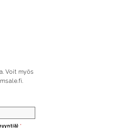
a. Voit myös
msale.fi.
myyntiä)
*