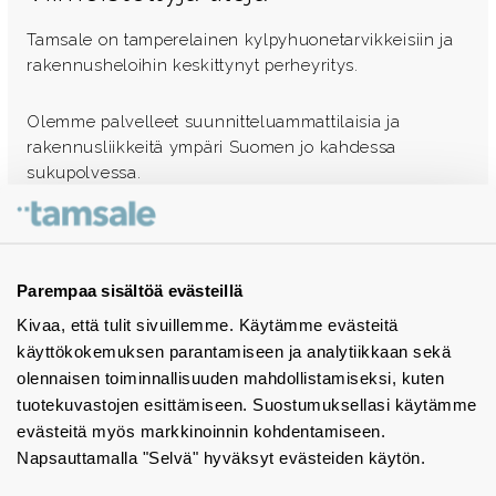
Tamsale on tamperelainen kylpyhuonetarvikkeisiin ja
rakennusheloihin keskittynyt perheyritys.
Olemme palvelleet suunnitteluammattilaisia ja
rakennusliikkeitä ympäri Suomen jo kahdessa
sukupolvessa.
Ota yhteyttä - autamme mielellämme
Tuotekuvastot
Parempaa sisältöä evästeillä
Kivaa, että tulit sivuillemme. Käytämme evästeitä
Instagram
käyttökokemuksen parantamiseen ja analytiikkaan sekä
BIM-objektit
olennaisen toiminnallisuuden mahdollistamiseksi, kuten
tuotekuvastojen esittämiseen. Suostumuksellasi käytämme
Yhteystiedot
evästeitä myös markkinoinnin kohdentamiseen.
Napsauttamalla "Selvä" hyväksyt evästeiden käytön.
Tiedotteet