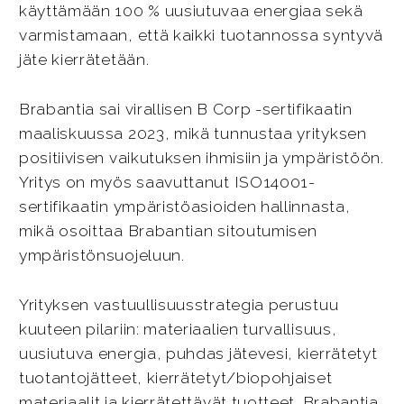
käyttämään 100 % uusiutuvaa energiaa sekä
varmistamaan, että kaikki tuotannossa syntyvä
jäte kierrätetään.
Brabantia sai virallisen B Corp -sertifikaatin
maaliskuussa 2023, mikä tunnustaa yrityksen
positiivisen vaikutuksen ihmisiin ja ympäristöön.
Yritys on myös saavuttanut ISO14001-
sertifikaatin ympäristöasioiden hallinnasta,
mikä osoittaa Brabantian sitoutumisen
ympäristönsuojeluun.
Yrityksen vastuullisuusstrategia perustuu
kuuteen pilariin: materiaalien turvallisuus,
uusiutuva energia, puhdas jätevesi, kierrätetyt
tuotantojätteet, kierrätetyt/biopohjaiset
materiaalit ja kierrätettävät tuotteet. Brabantia