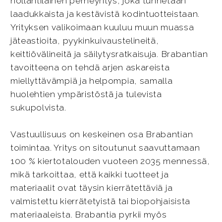
hollantilainen perheyritys, joka tunnetaan
laadukkaista ja kestävistä kodintuotteistaan.
Yrityksen valikoimaan kuuluu muun muassa
jäteastioita, pyykinkuivaustelineitä,
keittiövälineitä ja säilytysratkaisuja. Brabantian
tavoitteena on tehdä arjen askareista
miellyttävämpiä ja helpompia, samalla
huolehtien ympäristöstä ja tulevista
sukupolvista.
Vastuullisuus on keskeinen osa Brabantian
toimintaa. Yritys on sitoutunut saavuttamaan
100 % kiertotalouden vuoteen 2035 mennessä,
mikä tarkoittaa, että kaikki tuotteet ja
materiaalit ovat täysin kierrätettäviä ja
valmistettu kierrätetyistä tai biopohjaisista
materiaaleista. Brabantia pyrkii myös