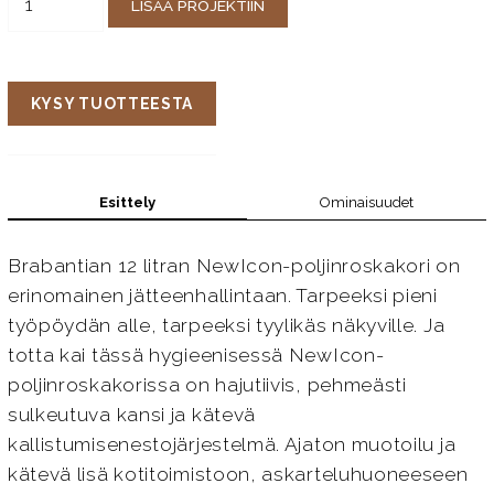
LISÄÄ PROJEKTIIN
KYSY TUOTTEESTA
Esittely
Ominaisuudet
Brabantian 12 litran NewIcon-poljinroskakori on
erinomainen jätteenhallintaan. Tarpeeksi pieni
työpöydän alle, tarpeeksi tyylikäs näkyville. Ja
totta kai tässä hygieenisessä NewIcon-
poljinroskakorissa on hajutiivis, pehmeästi
sulkeutuva kansi ja kätevä
kallistumisenestojärjestelmä. Ajaton muotoilu ja
kätevä lisä kotitoimistoon, askarteluhuoneeseen