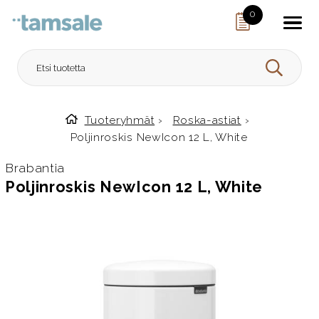
Skip to content
0
HAE
Tuoteryhmät
›
Roska-astiat
›
Etusivulle
Poljinroskis NewIcon 12 L, White
Brabantia
Poljinroskis NewIcon 12 L, White