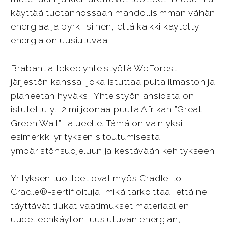
käyttää tuotannossaan mahdollisimman vähän
energiaa ja pyrkii siihen, että kaikki käytetty
energia on uusiutuvaa.
Brabantia tekee yhteistyötä WeForest-
järjestön kanssa, joka istuttaa puita ilmaston ja
planeetan hyväksi. Yhteistyön ansiosta on
istutettu yli 2 miljoonaa puuta Afrikan ”Great
Green Wall” -alueelle. Tämä on vain yksi
esimerkki yrityksen sitoutumisesta
ympäristönsuojeluun ja kestävään kehitykseen.
Yrityksen tuotteet ovat myös Cradle-to-
Cradle®-sertifioituja, mikä tarkoittaa, että ne
täyttävät tiukat vaatimukset materiaalien
uudelleenkäytön, uusiutuvan energian,