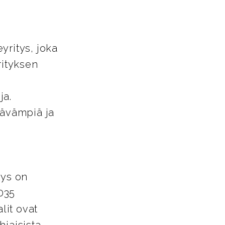
yritys, joka
rityksen
ja.
tävämpiä ja
tys on
035
lit ovat