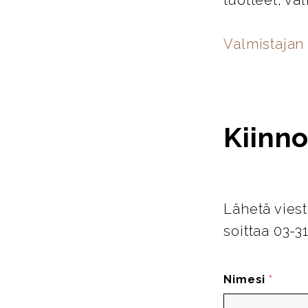
tuotteet, va
Valmistajan 
Kiinno
Lähetä viest
soittaa 03-3
Nimesi
*