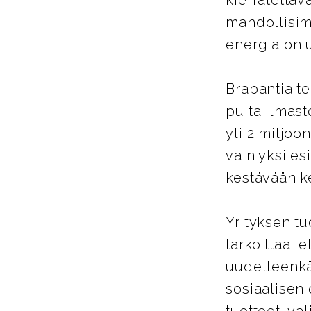
kierrätettäv
mahdollisimm
energia on 
Brabantia te
puita ilmast
yli 2 miljoo
vain yksi es
kestävään k
Yrityksen tu
tarkoittaa, 
uudelleenkä
sosiaalisen