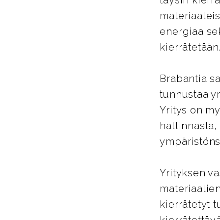
täysin kierrä
materiaalei
energiaa se
kierrätetään
Brabantia sa
tunnustaa yr
Yritys on my
hallinnasta,
ympäristöns
Yrityksen va
materiaalien
kierrätetyt 