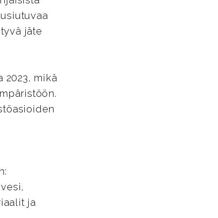
hjaisista
uusiutuvaa
tyvä jäte
a 2023, mikä
ympäristöön.
istöasioiden
n:
vesi,
aalit ja