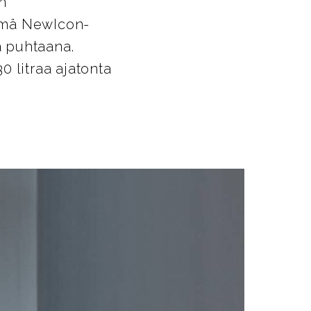
n
tämä NewIcon-
ä puhtaana.
 litraa ajatonta