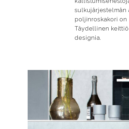
kallistumisenestoj
sulkujärjestelmän 
poljinroskakori on 
Täydellinen keitti
designia.