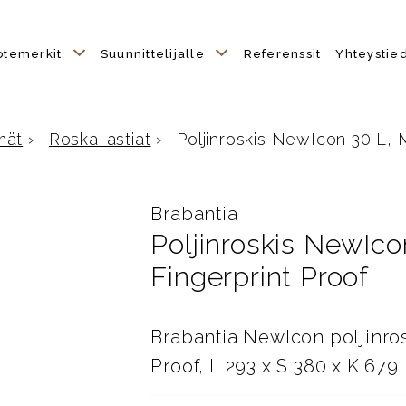
otemerkit
Suunnittelijalle
Referenssit
Yhteystie
mät
›
Roska-astiat
›
Poljinroskis NewIcon 30 L, Ma
Brabantia
Poljinroskis NewIco
Fingerprint Proof
Brabantia NewIcon poljinros
Proof, L 293 x S 380 x K 67