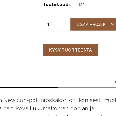
Tuotekoodi:
111822
LISÄÄ PROJEKTIIN
KYSY TUOTTEESTA
an NewIcon-poljinroskakori on ikonisesti muoto
 aina tukeva liukumattoman pohjan ja