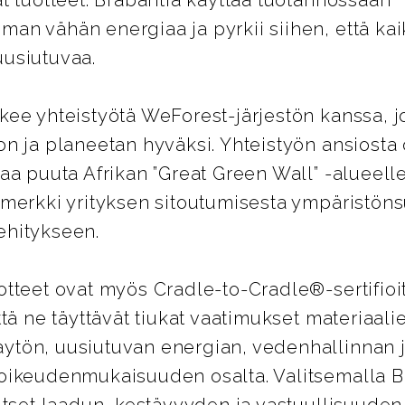
ät tuotteet. Brabantia käyttää tuotannossaan
an vähän energiaa ja pyrkii siihen, että kai
uusiutuvaa.
kee yhteistyötä WeForest-järjestön kanssa, jo
on ja planeetan hyväksi. Yhteistyön ansiosta 
naa puuta Afrikan ”Great Green Wall” -alueell
imerkki yrityksen sitoutumisesta ympäristöns
ehitykseen.
otteet ovat myös Cradle-to-Cradle®-sertifioi
että ne täyttävät tiukat vaatimukset materiaali
ytön, uusiutuvan energian, vedenhallinnan 
 oikeudenmukaisuuden osalta. Valitsemalla B