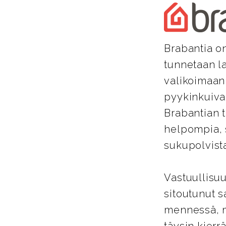
Brabantia on
tunnetaan la
valikoimaan
pyykinkuivaus
Brabantian t
helpompia, 
sukupolvista
Vastuullisuu
sitoutunut 
mennessä, mi