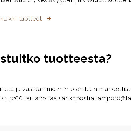
litset laadun, kestävyyden ja vastuullisuuden
kaikki tuotteet
stuitko tuotteesta?
i alla ja vastaamme niin pian kuin mahdollist
124 4200 tai lähettää sähköpostia tampere@ta