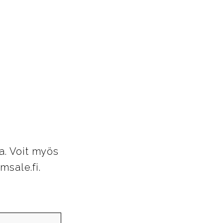
.
a. Voit myös
msale.fi.