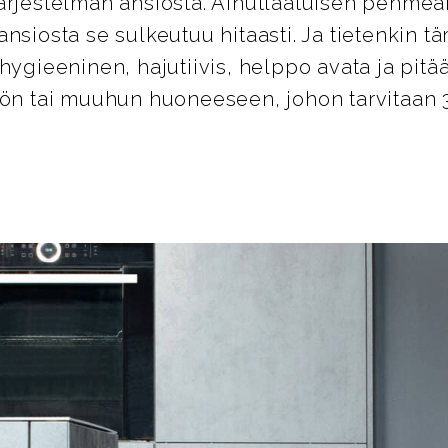
ärjestelmän ansiosta. Ainutlaatuisen pehmeä
ansiosta se sulkeutuu hitaasti. Ja tietenkin 
hygieeninen, hajutiivis, helppo avata ja pitä
öön tai muuhun huoneeseen, johon tarvitaan 30