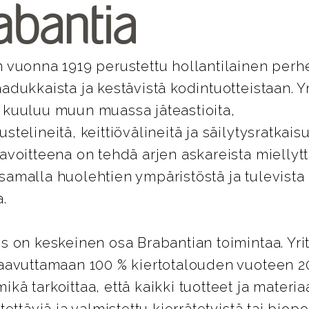
 vuonna 1919 perustettu hollantilainen perhe
adukkaista ja kestävistä kodintuotteistaan. Y
 kuuluu muun muassa jäteastioita,
telineitä, keittiövälineitä ja säilytysratkaisu
avoitteena on tehdä arjen askareista miellyt
samalla huolehtien ympäristöstä ja tulevista
.
s on keskeinen osa Brabantian toimintaa. Yri
saavuttamaan 100 % kiertotalouden vuoteen 2
kä tarkoittaa, että kaikki tuotteet ja materiaa