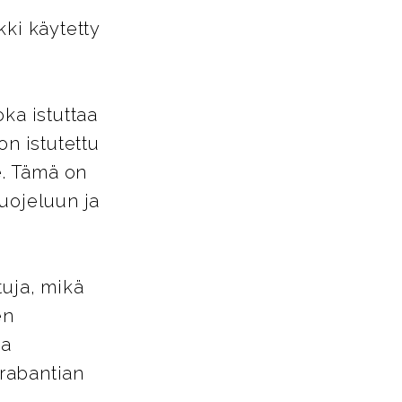
kki käytetty
ka istuttaa
on istutettu
e. Tämä on
uojeluun ja
tuja, mikä
en
ja
rabantian