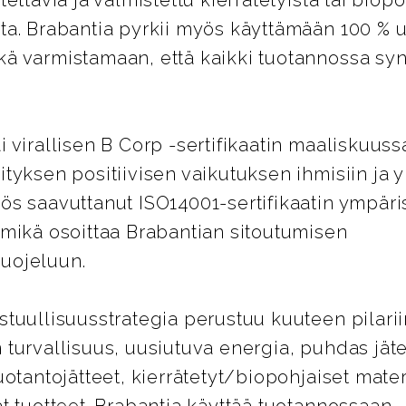
tettäviä ja valmistettu kierrätetyistä tai biopo
sta. Brabantia pyrkii myös käyttämään 100 % 
kä varmistamaan, että kaikki tuotannossa syn
.
i virallisen B Corp -sertifikaatin maaliskuuss
ityksen positiivisen vaikutuksen ihmisiin ja 
ös saavuttanut ISO14001-sertifikaatin ympär
 mikä osoittaa Brabantian sitoutumisen
uojeluun.
stuullisuusstrategia perustuu kuuteen pilarii
 turvallisuus, uusiutuva energia, puhdas jäte
tuotantojätteet, kierrätetyt/biopohjaiset materi