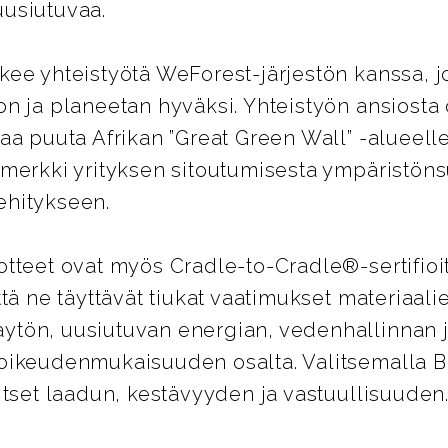
uusiutuvaa.
kee yhteistyötä WeForest-järjestön kanssa, jo
on ja planeetan hyväksi. Yhteistyön ansiosta 
naa puuta Afrikan ”Great Green Wall” -alueell
imerkki yrityksen sitoutumisesta ympäristöns
ehitykseen.
otteet ovat myös Cradle-to-Cradle®-sertifioi
että ne täyttävät tiukat vaatimukset materiaali
ytön, uusiutuvan energian, vedenhallinnan 
 oikeudenmukaisuuden osalta. Valitsemalla B
litset laadun, kestävyyden ja vastuullisuuden