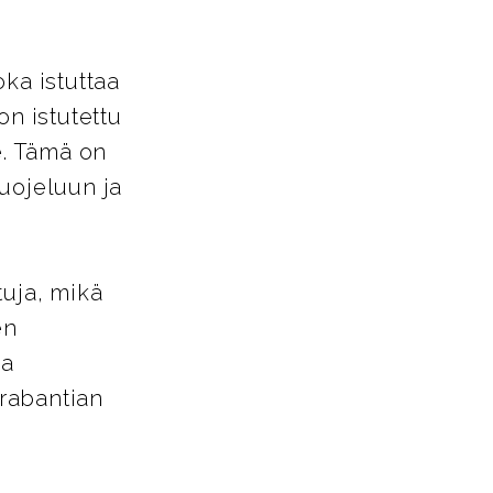
ka istuttaa
on istutettu
e. Tämä on
uojeluun ja
tuja, mikä
en
ja
rabantian
.