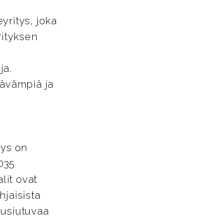
yritys, joka
rityksen
ja.
tävämpiä ja
tys on
035
lit ovat
hjaisista
uusiutuvaa