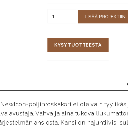
LISÄÄ PROJEKTIIN
KYSY TUOTTEESTA
 NewIcon-poljinroskakori ei ole vain tyylikäs
va avustaja. Vahva ja aina tukeva liukumatt
ärjestelmän ansiosta. Kansi on hajuntiivis, 