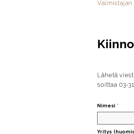
Valmistajan 
Kiinno
Lähetä viest
soittaa 03-3
Nimesi
*
Yritys (huomi