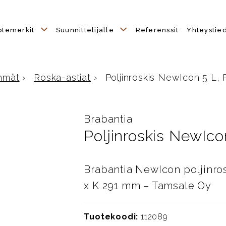
otemerkit
Suunnittelijalle
Referenssit
Yhteystie
hmät
›
Roska-astiat
›
Poljinroskis NewIcon 5 L,
Brabantia
Poljinroskis NewIco
Brabantia NewIcon poljinros
x K 291 mm – Tamsale Oy
Tuotekoodi:
112089