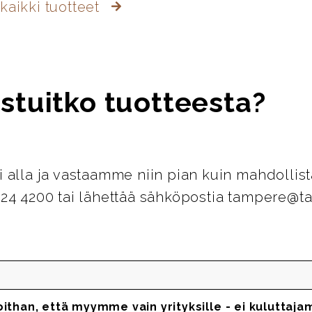
kaikki tuotteet
stuitko tuotteesta?
i alla ja vastaamme niin pian kuin mahdollist
124 4200 tai lähettää sähköpostia tampere@ta
oithan, että myymme vain yrityksille - ei kuluttaja