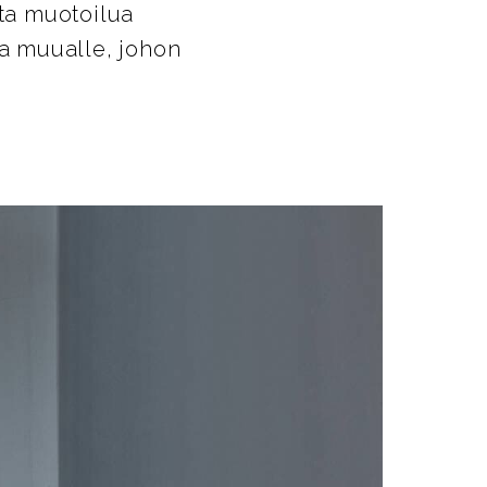
nta muotoilua
a muualle, johon