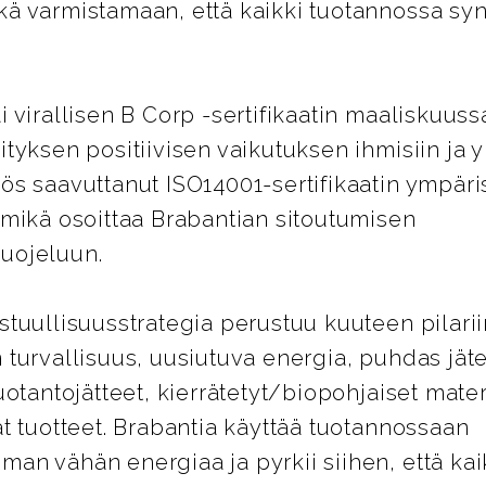
kä varmistamaan, että kaikki tuotannossa syn
.
i virallisen B Corp -sertifikaatin maaliskuuss
ityksen positiivisen vaikutuksen ihmisiin ja 
ös saavuttanut ISO14001-sertifikaatin ympär
 mikä osoittaa Brabantian sitoutumisen
uojeluun.
stuullisuusstrategia perustuu kuuteen pilarii
 turvallisuus, uusiutuva energia, puhdas jäte
tuotantojätteet, kierrätetyt/biopohjaiset materi
ät tuotteet. Brabantia käyttää tuotannossaan
an vähän energiaa ja pyrkii siihen, että kai