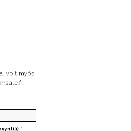
a. Voit myös
msale.fi.
myyntiä)
*