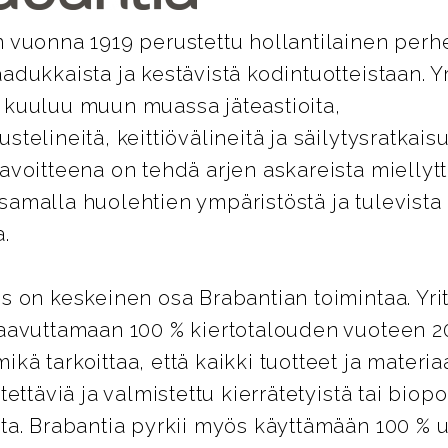
 vuonna 1919 perustettu hollantilainen perhe
adukkaista ja kestävistä kodintuotteistaan. Y
 kuuluu muun muassa jäteastioita,
telineitä, keittiövälineitä ja säilytysratkaisu
avoitteena on tehdä arjen askareista miellyt
samalla huolehtien ympäristöstä ja tulevista
.
s on keskeinen osa Brabantian toimintaa. Yri
saavuttamaan 100 % kiertotalouden vuoteen 2
kä tarkoittaa, että kaikki tuotteet ja materiaa
tettäviä ja valmistettu kierrätetyistä tai biopo
sta. Brabantia pyrkii myös käyttämään 100 % 