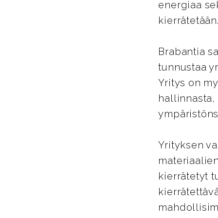
energiaa se
kierrätetään
Brabantia sa
tunnustaa yr
Yritys on my
hallinnasta,
ympäristöns
Yrityksen va
materiaalien
kierrätetyt 
kierrätettäv
mahdollisimm