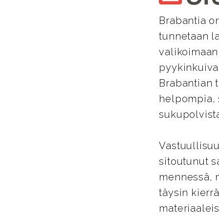
Brabantia on
tunnetaan la
valikoimaan
pyykinkuivaus
Brabantian t
helpompia, 
sukupolvista
Vastuullisuu
sitoutunut 
mennessä, mi
täysin kierrä
materiaalei