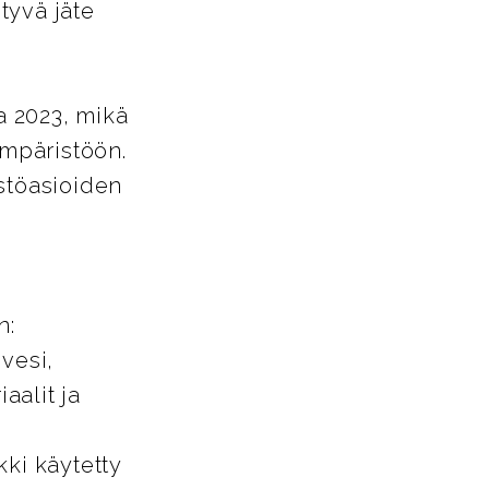
tyvä jäte
a 2023, mikä
ympäristöön.
istöasioiden
n:
vesi,
aalit ja
kki käytetty