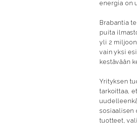
energia on 
Brabantia te
puita ilmast
yli 2 miljoo
vain yksi es
kestävään k
Yrityksen tu
tarkoittaa, 
uudelleenkä
sosiaalisen
tuotteet, va