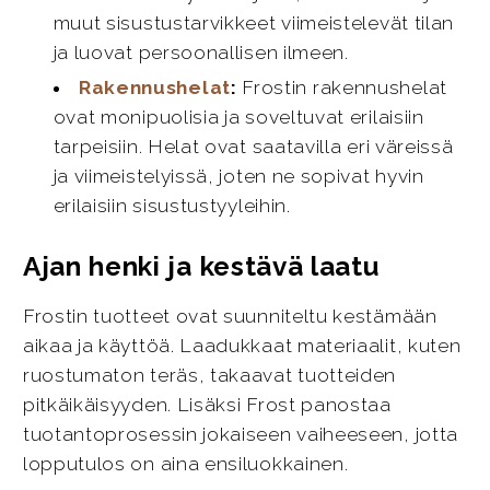
muut sisustustarvikkeet viimeistelevät tilan
ja luovat persoonallisen ilmeen.
Rakennushelat
:
Frostin rakennushelat
ovat monipuolisia ja soveltuvat erilaisiin
tarpeisiin. Helat ovat saatavilla eri väreissä
ja viimeistelyissä, joten ne sopivat hyvin
erilaisiin sisustustyyleihin.
Ajan henki ja kestävä laatu
Frostin tuotteet ovat suunniteltu kestämään
aikaa ja käyttöä. Laadukkaat materiaalit, kuten
ruostumaton teräs, takaavat tuotteiden
pitkäikäisyyden. Lisäksi Frost panostaa
tuotantoprosessin jokaiseen vaiheeseen, jotta
lopputulos on aina ensiluokkainen.