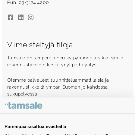
Puh. 03-3124 4200
Facebook
LinkedIn
Instagram
Viimeisteltyjä tiloja
Tamsale on tamperelainen kylpyhuonetarvikkeisiin ja
rakennusheloihin keskittynyt perheyritys.
Olemme palvelleet suunnitteluammattilaisia ja
rakennusliikkeitä ympäri Suomen jo kahdessa
sukupolvessa.
Ota yhteyttä - autamme mielellämme
Tuotekuvastot
Parempaa sisältöä evästeillä