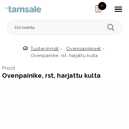
Skip to content
0
HAE
Tuoteryhmät
›
Ovenpainikkeet
›
Etusivulle
Ovenpainike, rst, harjattu kulta
Frost
Ovenpainike, rst, harjattu kulta