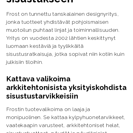
Frost on tunnettu tanskalainen designyritys,
jonka tuotteet yhdistävät pohjoismaisen
muotoilun puhtaat linjat ja toiminnallisuuden.
Yritys on vuodesta 2002 lähtien keskittynyt
luomaan kestäviä ja tyylikkäitä
sisustusratkaisuja, jotka sopivat niin kotiin kuin
julkisiin tiloihin.
Kattava valikoima
arkkitehtonisista yksityiskohdista
sisustustarvikkeisiin
Frostin tuotevalikoima on laaja ja
monipuolinen. Se kattaa kylpyhuonetarvikkeet,
vaatekaapin varusteet, arkkitehtoniset helat,