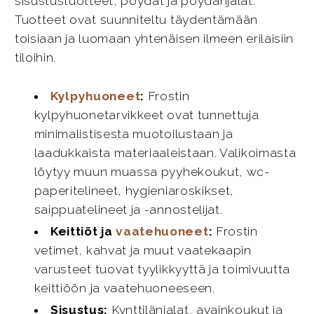
sisustustuotteet, pöydät ja pöydänjalat.
Tuotteet ovat suunniteltu täydentämään
toisiaan ja luomaan yhtenäisen ilmeen erilaisiin
tiloihin.
Kylpyhuoneet
:
Frostin
kylpyhuonetarvikkeet ovat tunnettuja
minimalistisesta muotoilustaan ja
laadukkaista materiaaleistaan. Valikoimasta
löytyy muun muassa pyyhekoukut, wc-
paperitelineet, hygieniaroskikset,
saippuatelineet ja -annostelijat.
Keittiöt ja
vaatehuoneet
:
Frostin
vetimet, kahvat ja muut vaatekaapin
varusteet tuovat tyylikkyyttä ja toimivuutta
keittiöön ja vaatehuoneeseen.
Sisustus:
Kynttilänjalat, avainkoukut ja