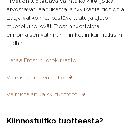
Frost on luotettava valinta kaikille, jotka
arvostavat laadukasta ja tyylikästä designia.
Laaja valikoima, kestävä laatu ja ajaton
muotoilu tekevät Frostin tuotteista
erinomaisen valinnan niin kotiin kuin julkisiin
tiloihin.
Lataa Frost-tuotekuvasto
Valmistajan sivustolle
Valmistajan kaikki tuotteet
Kiinnostuitko tuotteesta?