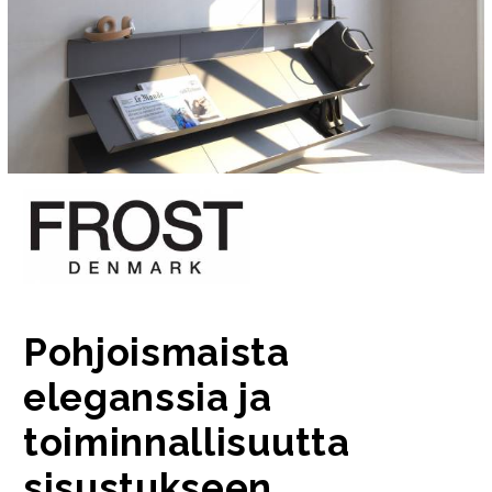
Pohjoismaista
eleganssia ja
toiminnallisuutta
sisustukseen