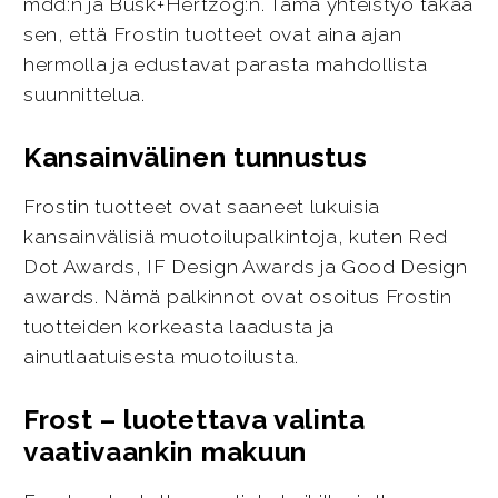
mdd:n ja Busk+Hertzog:n. Tämä yhteistyö takaa
sen, että Frostin tuotteet ovat aina ajan
hermolla ja edustavat parasta mahdollista
suunnittelua.
Kansainvälinen tunnustus
Frostin tuotteet ovat saaneet lukuisia
kansainvälisiä muotoilupalkintoja, kuten Red
Dot Awards, IF Design Awards ja Good Design
awards. Nämä palkinnot ovat osoitus Frostin
tuotteiden korkeasta laadusta ja
ainutlaatuisesta muotoilusta.
Frost – luotettava valinta
vaativaankin makuun