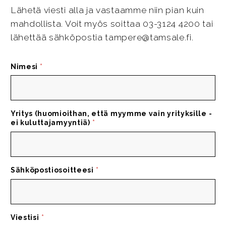
Lähetä viesti alla ja vastaamme niin pian kuin
mahdollista. Voit myös soittaa 03-3124 4200 tai
lähettää sähköpostia tampere@tamsale.fi.
Nimesi
*
Yritys (huomioithan, että myymme vain yrityksille -
ei kuluttajamyyntiä)
*
Sähköpostiosoitteesi
*
Viestisi
*