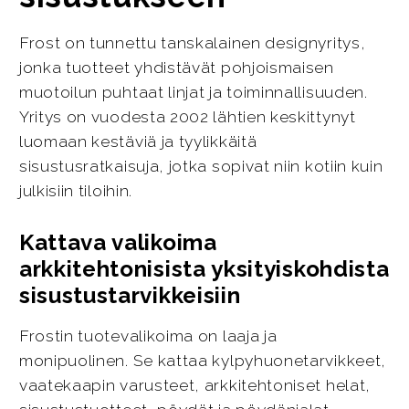
Frost on tunnettu tanskalainen designyritys,
jonka tuotteet yhdistävät pohjoismaisen
muotoilun puhtaat linjat ja toiminnallisuuden.
Yritys on vuodesta 2002 lähtien keskittynyt
luomaan kestäviä ja tyylikkäitä
sisustusratkaisuja, jotka sopivat niin kotiin kuin
julkisiin tiloihin.
Kattava valikoima
arkkitehtonisista yksityiskohdista
sisustustarvikkeisiin
Frostin tuotevalikoima on laaja ja
monipuolinen. Se kattaa kylpyhuonetarvikkeet,
vaatekaapin varusteet, arkkitehtoniset helat,