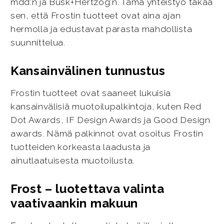
mdd:n ja Busk+Hertzog:n. Tämä yhteistyö takaa
sen, että Frostin tuotteet ovat aina ajan
hermolla ja edustavat parasta mahdollista
suunnittelua.
Kansainvälinen tunnustus
Frostin tuotteet ovat saaneet lukuisia
kansainvälisiä muotoilupalkintoja, kuten Red
Dot Awards, IF Design Awards ja Good Design
awards. Nämä palkinnot ovat osoitus Frostin
tuotteiden korkeasta laadusta ja
ainutlaatuisesta muotoilusta.
Frost – luotettava valinta
vaativaankin makuun