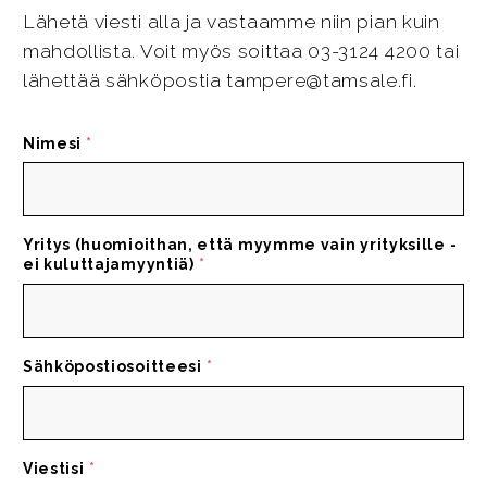
Lähetä viesti alla ja vastaamme niin pian kuin
mahdollista. Voit myös soittaa 03-3124 4200 tai
lähettää sähköpostia tampere@tamsale.fi.
Nimesi
*
Yritys (huomioithan, että myymme vain yrityksille -
ei kuluttajamyyntiä)
*
Sähköpostiosoitteesi
*
Viestisi
*