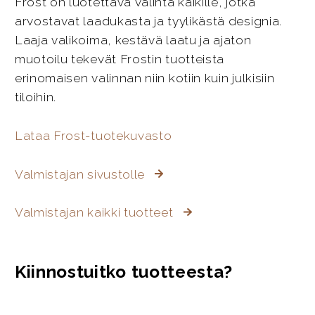
Frost on luotettava valinta kaikille, jotka
arvostavat laadukasta ja tyylikästä designia.
Laaja valikoima, kestävä laatu ja ajaton
muotoilu tekevät Frostin tuotteista
erinomaisen valinnan niin kotiin kuin julkisiin
tiloihin.
Lataa Frost-tuotekuvasto
Valmistajan sivustolle
Valmistajan kaikki tuotteet
Kiinnostuitko tuotteesta?