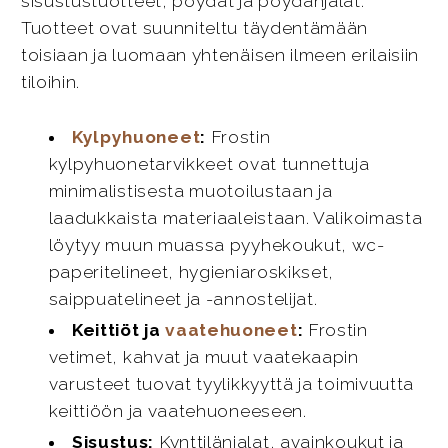
sisustustuotteet, pöydät ja pöydänjalat.
Tuotteet ovat suunniteltu täydentämään
toisiaan ja luomaan yhtenäisen ilmeen erilaisiin
tiloihin.
Kylpyhuoneet
:
Frostin
kylpyhuonetarvikkeet ovat tunnettuja
minimalistisesta muotoilustaan ja
laadukkaista materiaaleistaan. Valikoimasta
löytyy muun muassa pyyhekoukut, wc-
paperitelineet, hygieniaroskikset,
saippuatelineet ja -annostelijat.
Keittiöt ja
vaatehuoneet
:
Frostin
vetimet, kahvat ja muut vaatekaapin
varusteet tuovat tyylikkyyttä ja toimivuutta
keittiöön ja vaatehuoneeseen.
Sisustus:
Kynttilänjalat, avainkoukut ja