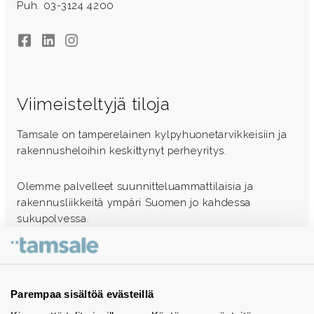
Puh. 03-3124 4200
Facebook
LinkedIn
Instagram
Viimeisteltyjä tiloja
Tamsale on tamperelainen kylpyhuonetarvikkeisiin ja
rakennusheloihin keskittynyt perheyritys.
Olemme palvelleet suunnitteluammattilaisia ja
rakennusliikkeitä ympäri Suomen jo kahdessa
sukupolvessa.
Ota yhteyttä - autamme mielellämme
Tuotekuvastot
Parempaa sisältöä evästeillä