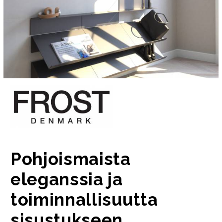
Pohjoismaista
eleganssia ja
toiminnallisuutta
sisustukseen