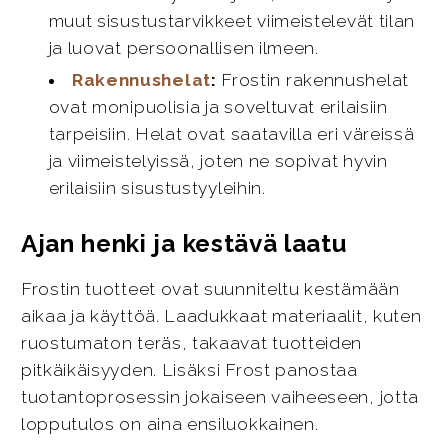
muut sisustustarvikkeet viimeistelevät tilan
ja luovat persoonallisen ilmeen.
Rakennushelat
:
Frostin rakennushelat
ovat monipuolisia ja soveltuvat erilaisiin
tarpeisiin. Helat ovat saatavilla eri väreissä
ja viimeistelyissä, joten ne sopivat hyvin
erilaisiin sisustustyyleihin.
Ajan henki ja kestävä laatu
Frostin tuotteet ovat suunniteltu kestämään
aikaa ja käyttöä. Laadukkaat materiaalit, kuten
ruostumaton teräs, takaavat tuotteiden
pitkäikäisyyden. Lisäksi Frost panostaa
tuotantoprosessin jokaiseen vaiheeseen, jotta
lopputulos on aina ensiluokkainen.