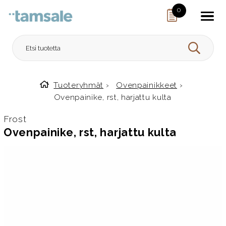
Skip to content
0
HAE
Tuoteryhmät
›
Ovenpainikkeet
›
Etusivulle
Ovenpainike, rst, harjattu kulta
Frost
Ovenpainike, rst, harjattu kulta