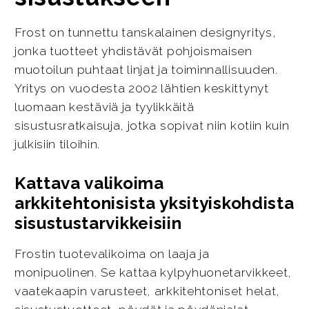
Frost on tunnettu tanskalainen designyritys,
jonka tuotteet yhdistävät pohjoismaisen
muotoilun puhtaat linjat ja toiminnallisuuden.
Yritys on vuodesta 2002 lähtien keskittynyt
luomaan kestäviä ja tyylikkäitä
sisustusratkaisuja, jotka sopivat niin kotiin kuin
julkisiin tiloihin.
Kattava valikoima
arkkitehtonisista yksityiskohdista
sisustustarvikkeisiin
Frostin tuotevalikoima on laaja ja
monipuolinen. Se kattaa kylpyhuonetarvikkeet,
vaatekaapin varusteet, arkkitehtoniset helat,