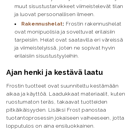
muut sisustustarvikkeet viimeistelevät tilan
ja luovat persoonallisen ilmeen.
Rakennushelat
:
Frostin rakennushelat
ovat monipuolisia ja soveltuvat erilaisiin
tarpeisiin. Helat ovat saatavilla eri väreissä
ja viimeistelyissä, joten ne sopivat hyvin
erilaisiin sisustustyyleihin.
Ajan henki ja kestävä laatu
Frostin tuotteet ovat suunniteltu kestämään
aikaa ja käyttöä. Laadukkaat materiaalit, kuten
ruostumaton teräs, takaavat tuotteiden
pitkäikäisyyden. Lisäksi Frost panostaa
tuotantoprosessin jokaiseen vaiheeseen, jotta
lopputulos on aina ensiluokkainen.