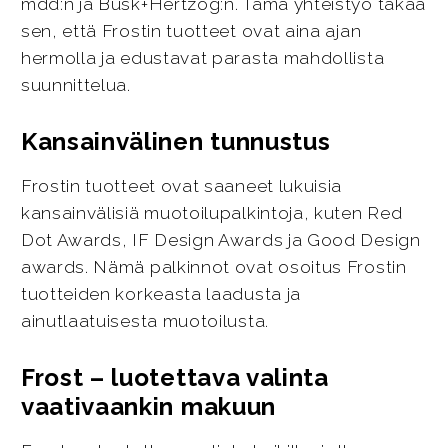
mdd:n ja Busk+Hertzog:n. Tämä yhteistyö takaa
sen, että Frostin tuotteet ovat aina ajan
hermolla ja edustavat parasta mahdollista
suunnittelua.
Kansainvälinen tunnustus
Frostin tuotteet ovat saaneet lukuisia
kansainvälisiä muotoilupalkintoja, kuten Red
Dot Awards, IF Design Awards ja Good Design
awards. Nämä palkinnot ovat osoitus Frostin
tuotteiden korkeasta laadusta ja
ainutlaatuisesta muotoilusta.
Frost – luotettava valinta
vaativaankin makuun