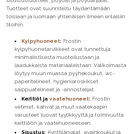
sisustustuotteet, pöydät ja pöydänjalat.
Tuotteet ovat suunniteltu täydentämään
toisiaan ja luomaan yhtenäisen ilmeen erilaisiin
tiloihin.
Kylpyhuoneet
:
Frostin
kylpyhuonetarvikkeet ovat tunnettuja
minimalistisesta muotoilustaan ja
laadukkaista materiaaleistaan. Valikoimasta
löytyy muun muassa pyyhekoukut, wc-
paperitelineet, hygieniaroskikset,
saippuatelineet ja -annostelijat.
Keittiöt ja
vaatehuoneet
:
Frostin
vetimet, kahvat ja muut vaatekaapin
varusteet tuovat tyylikkyyttä ja toimivuutta
keittiöön ja vaatehuoneeseen.
Sisustus:
Kynttilänjalat, avainkoukut ja