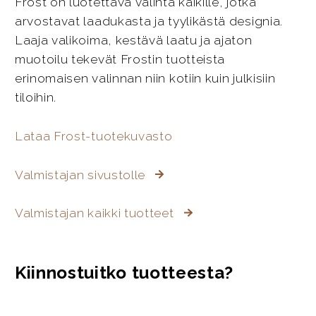
Frost on luotettava valinta kaikille, jotka
arvostavat laadukasta ja tyylikästä designia.
Laaja valikoima, kestävä laatu ja ajaton
muotoilu tekevät Frostin tuotteista
erinomaisen valinnan niin kotiin kuin julkisiin
tiloihin.
Lataa Frost-tuotekuvasto
Valmistajan sivustolle
Valmistajan kaikki tuotteet
Kiinnostuitko tuotteesta?