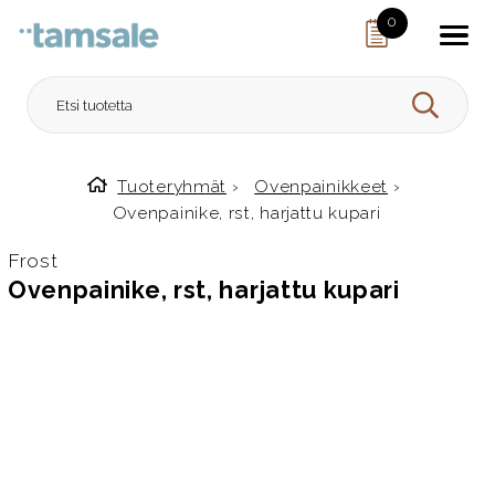
Skip to content
0
HAE
Tuoteryhmät
›
Ovenpainikkeet
›
Etusivulle
Ovenpainike, rst, harjattu kupari
Frost
Ovenpainike, rst, harjattu kupari