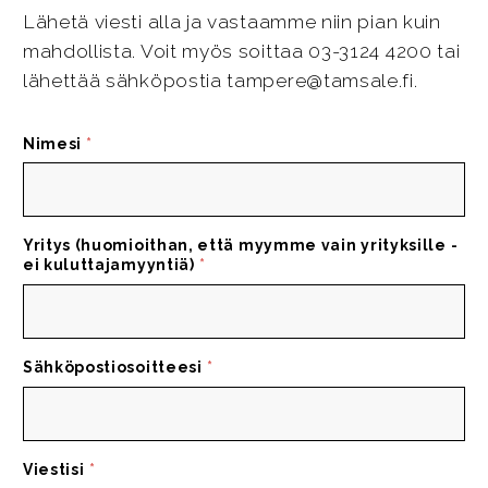
Lähetä viesti alla ja vastaamme niin pian kuin
mahdollista. Voit myös soittaa 03-3124 4200 tai
lähettää sähköpostia tampere@tamsale.fi.
Nimesi
*
Yritys (huomioithan, että myymme vain yrityksille -
ei kuluttajamyyntiä)
*
Sähköpostiosoitteesi
*
Viestisi
*