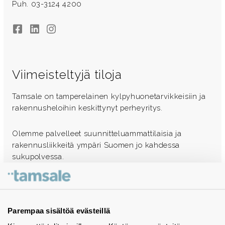
Puh. 03-3124 4200
Facebook
LinkedIn
Instagram
Viimeisteltyjä tiloja
Tamsale on tamperelainen kylpyhuonetarvikkeisiin ja
rakennusheloihin keskittynyt perheyritys.
Olemme palvelleet suunnitteluammattilaisia ja
rakennusliikkeitä ympäri Suomen jo kahdessa
sukupolvessa.
Ota yhteyttä - autamme mielellämme
Tuotekuvastot
Parempaa sisältöä evästeillä