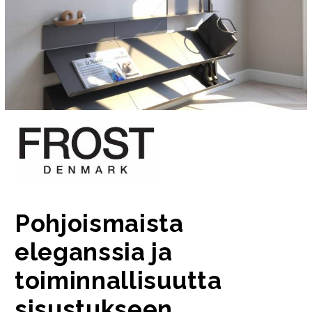
Pohjoismaista
eleganssia ja
toiminnallisuutta
sisustukseen