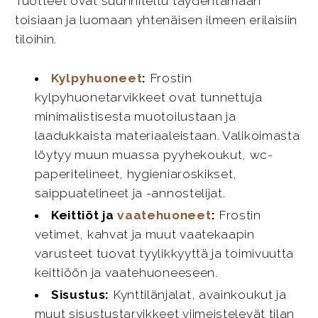
Tuotteet ovat suunniteltu täydentämään
toisiaan ja luomaan yhtenäisen ilmeen erilaisiin
tiloihin.
Kylpyhuoneet
:
Frostin
kylpyhuonetarvikkeet ovat tunnettuja
minimalistisesta muotoilustaan ja
laadukkaista materiaaleistaan. Valikoimasta
löytyy muun muassa pyyhekoukut, wc-
paperitelineet, hygieniaroskikset,
saippuatelineet ja -annostelijat.
Keittiöt ja
vaatehuoneet
:
Frostin
vetimet, kahvat ja muut vaatekaapin
varusteet tuovat tyylikkyyttä ja toimivuutta
keittiöön ja vaatehuoneeseen.
Sisustus:
Kynttilänjalat, avainkoukut ja
muut sisustustarvikkeet viimeistelevät tilan