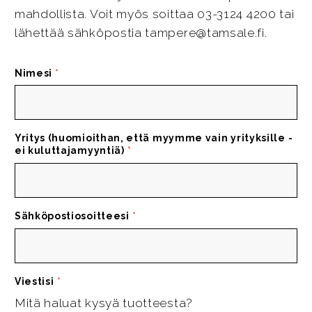
mahdollista. Voit myös soittaa 03-3124 4200 tai
lähettää sähköpostia tampere@tamsale.fi.
Nimesi
*
Yritys (huomioithan, että myymme vain yrityksille -
ei kuluttajamyyntiä)
*
Sähköpostiosoitteesi
*
Viestisi
*
Mitä haluat kysyä tuotteesta?