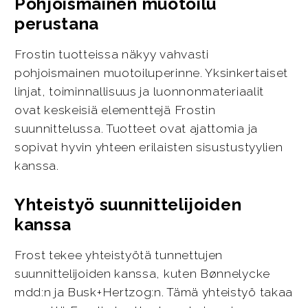
Pohjoismainen muotoilu
perustana
Frostin tuotteissa näkyy vahvasti
pohjoismainen muotoiluperinne. Yksinkertaiset
linjat, toiminnallisuus ja luonnonmateriaalit
ovat keskeisiä elementtejä Frostin
suunnittelussa. Tuotteet ovat ajattomia ja
sopivat hyvin yhteen erilaisten sisustustyylien
kanssa.
Yhteistyö suunnittelijoiden
kanssa
Frost tekee yhteistyötä tunnettujen
suunnittelijoiden kanssa, kuten Bønnelycke
mdd:n ja Busk+Hertzog:n. Tämä yhteistyö takaa