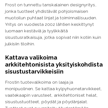
Frost on tunnettu tanskalainen designyritys,
jonka tuotteet yhdistävät pohjoismaisen
muotoilun puhtaat linjat ja toiminnallisuuden.
Yritys on vuodesta 2002 lähtien keskittynyt
luomaan kestäviä ja tyylikkäitä
sisustusratkaisuja, jotka sopivat niin kotiin kuin
julkisiin tiloihin.
Kattava valikoima
arkkitehtonisista yksityiskohdista
sisustustarvikkeisiin
Frostin tuotevalikoima on laaja ja
monipuolinen. Se kattaa kylpyhuonetarvikkeet,
vaatekaapin varusteet, arkkitehtoniset helat,
sisustustuotteet, pöydät ja pöydänjalat.