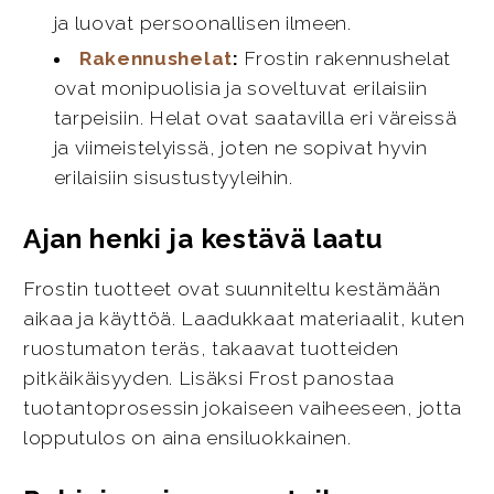
ja luovat persoonallisen ilmeen.
Rakennushelat
:
Frostin rakennushelat
ovat monipuolisia ja soveltuvat erilaisiin
tarpeisiin. Helat ovat saatavilla eri väreissä
ja viimeistelyissä, joten ne sopivat hyvin
erilaisiin sisustustyyleihin.
Ajan henki ja kestävä laatu
Frostin tuotteet ovat suunniteltu kestämään
aikaa ja käyttöä. Laadukkaat materiaalit, kuten
ruostumaton teräs, takaavat tuotteiden
pitkäikäisyyden. Lisäksi Frost panostaa
tuotantoprosessin jokaiseen vaiheeseen, jotta
lopputulos on aina ensiluokkainen.