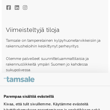
Facebook
LinkedIn
Instagram
Viimeisteltyjä tiloja
Tamsale on tamperelainen kylpyhuonetarvikkeisiin ja
rakennusheloihin keskittynyt perheyritys.
Olemme palvelleet suunnitteluammattilaisia ja
rakennusliikkeitä ympäri Suomen jo kahdessa
sukupolvessa.
Ota yhteyttä - autamme mielellämme
Tuotekuvastot
Parempaa sisältöä evästeillä
Kivaa, että tulit sivuillemme. Käytämme evästeitä
Instagram
käyttökokemuksen parantamiseen ja analytiikkaan sekä