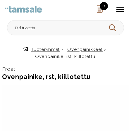
Skip to content
0
HAE
Tuoteryhmät
›
Ovenpainikkeet
›
Etusivulle
Ovenpainike, rst, kiillotettu
Frost
Ovenpainike, rst, kiillotettu