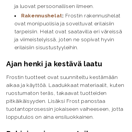
ja luovat persoonallisen ilmeen.
Rakennushelat
:
Frostin rakennushelat
ovat monipuolisia ja soveltuvat erilaisiin
tarpeisiin. Helat ovat saatavilla eri väreissä
ja viimeistelyissä, joten ne sopivat hyvin
erilaisiin sisustustyyleihin.
Ajan henki ja kestävä laatu
Frostin tuotteet ovat suunniteltu kestämään
aikaa ja käyttöä. Laadukkaat materiaalit, kuten
ruostumaton teräs, takaavat tuotteiden
pitkäikäisyyden. Lisäksi Frost panostaa
tuotantoprosessin jokaiseen vaiheeseen, jotta
lopputulos on aina ensiluokkainen.