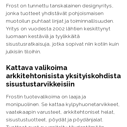
Frost on tunnettu tanskalainen designyritys,
jonka tuotteet yhdistävät pohjoismaisen
muotoilun puhtaat linjat ja toiminnallisuuden.
Yritys on vuodesta 2002 lähtien keskittynyt
luomaan kestäviä ja tyylikkäitä
sisustusratkaisuja, jotka sopivat niin kotiin kuin
julkisiin tiloihin.
Kattava valikoima
arkkitehtonisista yksityiskohdista
sisustustarvikkeisiin
Frostin tuotevalikoima on laaja ja
monipuolinen. Se kattaa kylpyhuonetarvikkeet,
vaatekaapin varusteet, arkkitehtoniset helat,
sisustustuotteet, pöydät ja pöydänjalat.