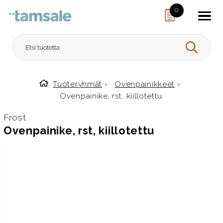
Skip to content
0
HAE
Tuoteryhmät
›
Ovenpainikkeet
›
Etusivulle
Ovenpainike, rst, kiillotettu
Frost
Ovenpainike, rst, kiillotettu