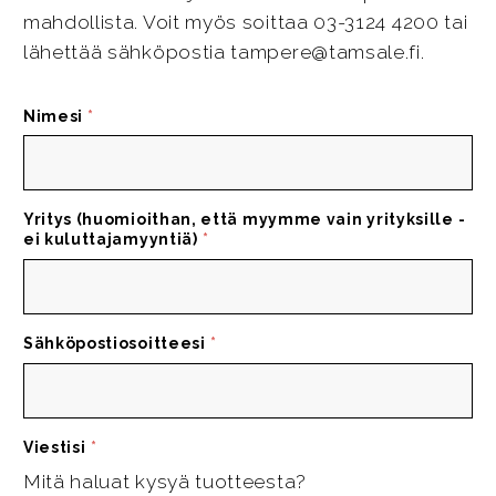
mahdollista. Voit myös soittaa 03-3124 4200 tai
lähettää sähköpostia tampere@tamsale.fi.
Nimesi
*
Yritys (huomioithan, että myymme vain yrityksille -
ei kuluttajamyyntiä)
*
Sähköpostiosoitteesi
*
Viestisi
*
Mitä haluat kysyä tuotteesta?