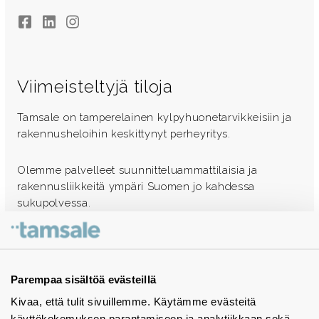
Facebook
LinkedIn
Instagram
Viimeisteltyjä tiloja
Tamsale on tamperelainen kylpyhuonetarvikkeisiin ja
rakennusheloihin keskittynyt perheyritys.
Olemme palvelleet suunnitteluammattilaisia ja
rakennusliikkeitä ympäri Suomen jo kahdessa
sukupolvessa.
Ota yhteyttä - autamme mielellämme
Tuotekuvastot
Parempaa sisältöä evästeillä
Kivaa, että tulit sivuillemme. Käytämme evästeitä
Instagram
käyttökokemuksen parantamiseen ja analytiikkaan sekä