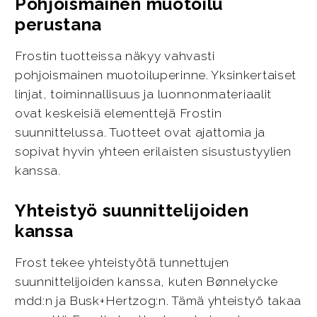
Pohjoismainen muotoilu
perustana
Frostin tuotteissa näkyy vahvasti
pohjoismainen muotoiluperinne. Yksinkertaiset
linjat, toiminnallisuus ja luonnonmateriaalit
ovat keskeisiä elementtejä Frostin
suunnittelussa. Tuotteet ovat ajattomia ja
sopivat hyvin yhteen erilaisten sisustustyylien
kanssa.
Yhteistyö suunnittelijoiden
kanssa
Frost tekee yhteistyötä tunnettujen
suunnittelijoiden kanssa, kuten Bønnelycke
mdd:n ja Busk+Hertzog:n. Tämä yhteistyö takaa