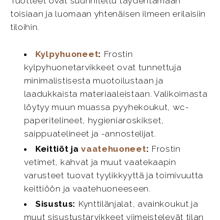
Tuotteet ovat suunniteltu täydentämään
toisiaan ja luomaan yhtenäisen ilmeen erilaisiin
tiloihin.
Kylpyhuoneet
:
Frostin
kylpyhuonetarvikkeet ovat tunnettuja
minimalistisesta muotoilustaan ja
laadukkaista materiaaleistaan. Valikoimasta
löytyy muun muassa pyyhekoukut, wc-
paperitelineet, hygieniaroskikset,
saippuatelineet ja -annostelijat.
Keittiöt ja
vaatehuoneet
:
Frostin
vetimet, kahvat ja muut vaatekaapin
varusteet tuovat tyylikkyyttä ja toimivuutta
keittiöön ja vaatehuoneeseen.
Sisustus:
Kynttilänjalat, avainkoukut ja
muut sisustustarvikkeet viimeistelevät tilan