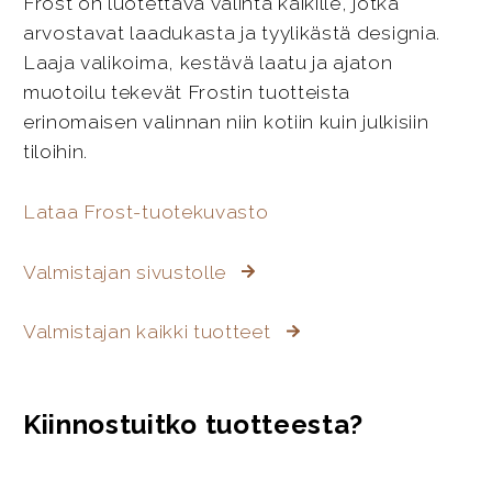
Frost on luotettava valinta kaikille, jotka
arvostavat laadukasta ja tyylikästä designia.
Laaja valikoima, kestävä laatu ja ajaton
muotoilu tekevät Frostin tuotteista
erinomaisen valinnan niin kotiin kuin julkisiin
tiloihin.
Lataa Frost-tuotekuvasto
Valmistajan sivustolle
Valmistajan kaikki tuotteet
Kiinnostuitko tuotteesta?