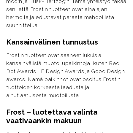
mdd:n ja Busk+Hertzog:n. Tämä yhteistyö takaa
sen, että Frostin tuotteet ovat aina ajan
hermolla ja edustavat parasta mahdollista
suunnittelua.
Kansainvälinen tunnustus
Frostin tuotteet ovat saaneet lukuisia
kansainvälisiä muotoilupalkintoja, kuten Red
Dot Awards, IF Design Awards ja Good Design
awards. Nämä palkinnot ovat osoitus Frostin
tuotteiden korkeasta laadusta ja
ainutlaatuisesta muotoilusta.
Frost – luotettava valinta
vaativaankin makuun