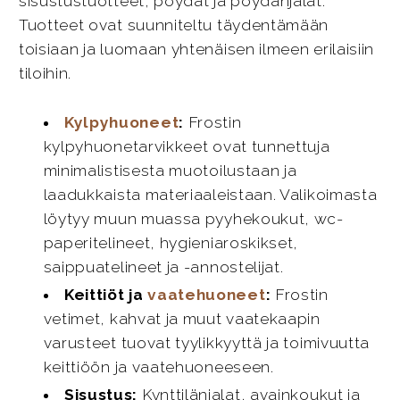
sisustustuotteet, pöydät ja pöydänjalat.
Tuotteet ovat suunniteltu täydentämään
toisiaan ja luomaan yhtenäisen ilmeen erilaisiin
tiloihin.
Kylpyhuoneet
:
Frostin
kylpyhuonetarvikkeet ovat tunnettuja
minimalistisesta muotoilustaan ja
laadukkaista materiaaleistaan. Valikoimasta
löytyy muun muassa pyyhekoukut, wc-
paperitelineet, hygieniaroskikset,
saippuatelineet ja -annostelijat.
Keittiöt ja
vaatehuoneet
:
Frostin
vetimet, kahvat ja muut vaatekaapin
varusteet tuovat tyylikkyyttä ja toimivuutta
keittiöön ja vaatehuoneeseen.
Sisustus:
Kynttilänjalat, avainkoukut ja