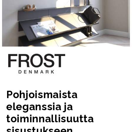
Pohjoismaista
eleganssia ja
toiminnallisuutta
sisustukseen