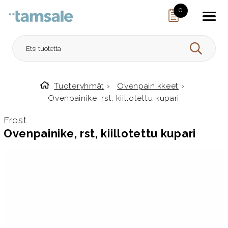
Skip to content
0
HAE
Tuoteryhmät
›
Ovenpainikkeet
›
Etusivulle
Ovenpainike, rst, kiillotettu kupari
Frost
Ovenpainike, rst, kiillotettu kupari