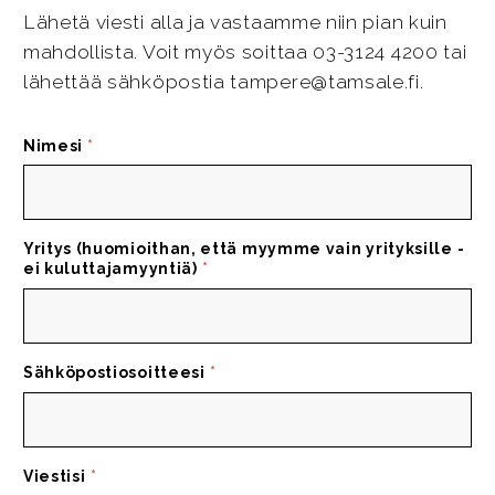
Lähetä viesti alla ja vastaamme niin pian kuin
mahdollista. Voit myös soittaa 03-3124 4200 tai
lähettää sähköpostia tampere@tamsale.fi.
Nimesi
*
Yritys (huomioithan, että myymme vain yrityksille -
ei kuluttajamyyntiä)
*
Sähköpostiosoitteesi
*
Viestisi
*