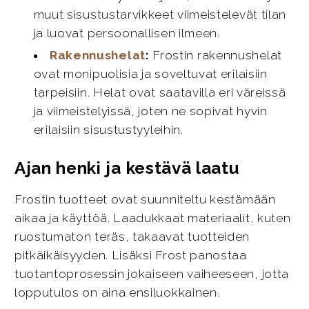
muut sisustustarvikkeet viimeistelevät tilan
ja luovat persoonallisen ilmeen.
Rakennushelat
:
Frostin rakennushelat
ovat monipuolisia ja soveltuvat erilaisiin
tarpeisiin. Helat ovat saatavilla eri väreissä
ja viimeistelyissä, joten ne sopivat hyvin
erilaisiin sisustustyyleihin.
Ajan henki ja kestävä laatu
Frostin tuotteet ovat suunniteltu kestämään
aikaa ja käyttöä. Laadukkaat materiaalit, kuten
ruostumaton teräs, takaavat tuotteiden
pitkäikäisyyden. Lisäksi Frost panostaa
tuotantoprosessin jokaiseen vaiheeseen, jotta
lopputulos on aina ensiluokkainen.