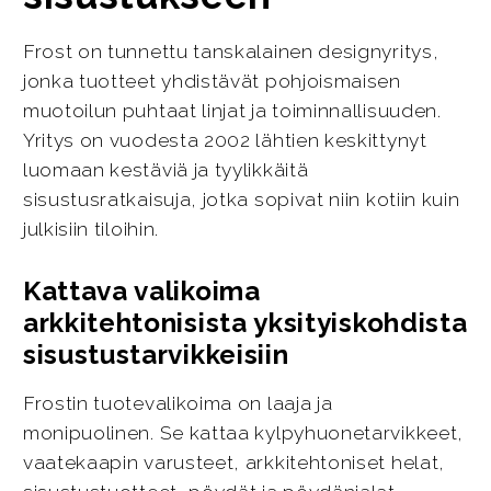
Frost on tunnettu tanskalainen designyritys,
jonka tuotteet yhdistävät pohjoismaisen
muotoilun puhtaat linjat ja toiminnallisuuden.
Yritys on vuodesta 2002 lähtien keskittynyt
luomaan kestäviä ja tyylikkäitä
sisustusratkaisuja, jotka sopivat niin kotiin kuin
julkisiin tiloihin.
Kattava valikoima
arkkitehtonisista yksityiskohdista
sisustustarvikkeisiin
Frostin tuotevalikoima on laaja ja
monipuolinen. Se kattaa kylpyhuonetarvikkeet,
vaatekaapin varusteet, arkkitehtoniset helat,