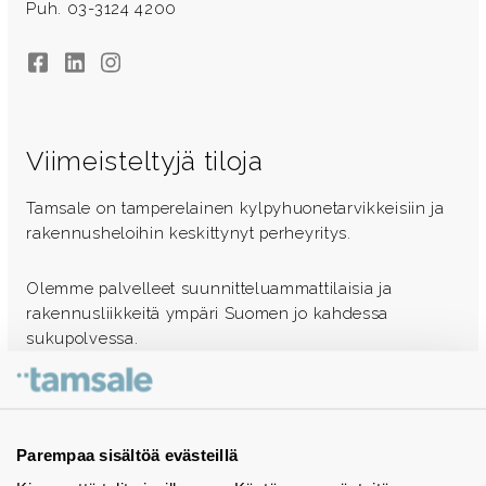
Puh. 03-3124 4200
Facebook
LinkedIn
Instagram
Viimeisteltyjä tiloja
Tamsale on tamperelainen kylpyhuonetarvikkeisiin ja
rakennusheloihin keskittynyt perheyritys.
Olemme palvelleet suunnitteluammattilaisia ja
rakennusliikkeitä ympäri Suomen jo kahdessa
sukupolvessa.
Ota yhteyttä - autamme mielellämme
Tuotekuvastot
Parempaa sisältöä evästeillä