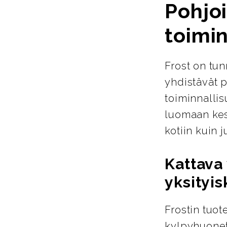
Pohjoi
toimin
Frost on tun
yhdistävät p
toiminnallis
luomaan kest
kotiin kuin ju
Kattava 
yksityis
Frostin tuot
kylpyhuoneta