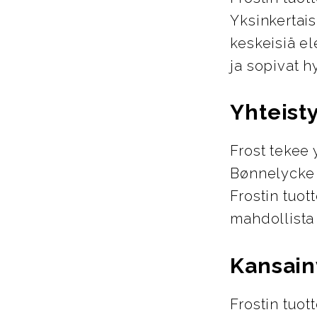
Yksinkertais
keskeisiä el
ja sopivat h
Yhteist
Frost tekee 
Bønnelycke 
Frostin tuot
mahdollista 
Kansain
Frostin tuot