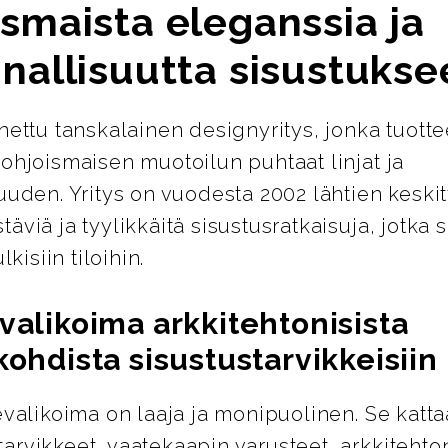
smaista eleganssia ja
nallisuutta sisustukse
nettu tanskalainen designyritys, jonka tuotte
ohjoismaisen muotoilun puhtaat linjat ja
uuden. Yritys on vuodesta 2002 lähtien keskit
äviä ja tyylikkäitä sisustusratkaisuja, jotka s
lkisiin tiloihin.
valikoima arkkitehtonisista
kohdista sisustustarvikkeisiin
evalikoima on laaja ja monipuolinen. Se katta
rvikkeet, vaatekaapin varusteet, arkkitehton