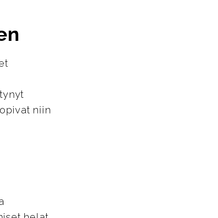
en
et
tynyt
opivat niin
a
iset helat,