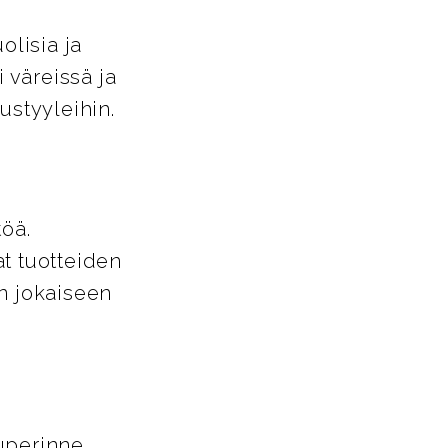
lisia ja
i väreissä ja
tustyyleihin.
töä.
t tuotteiden
in jokaiseen
uperinne.