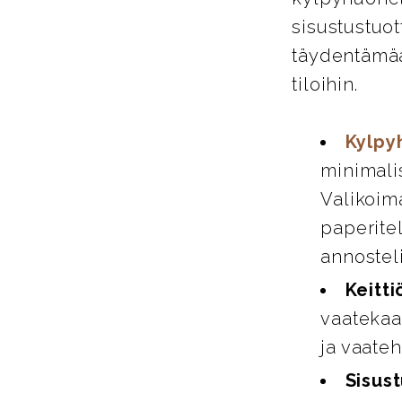
sisustustuot
täydentämää
tiloihin.
Kylpy
minimali
Valikoim
paperitel
annosteli
Keitti
vaatekaap
ja vaate
Sisust