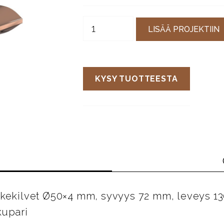
LISÄÄ PROJEKTIIN
KYSY TUOTTEESTA
ikekilvet Ø50×4 mm, syvyys 72 mm, leveys 13
 kupari