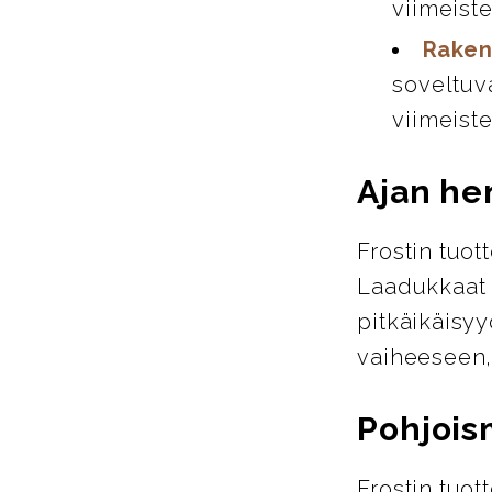
viimeiste
Raken
soveltuva
viimeiste
Ajan hen
Frostin tuot
Laadukkaat m
pitkäikäisyy
vaiheeseen,
Pohjois
Frostin tuo