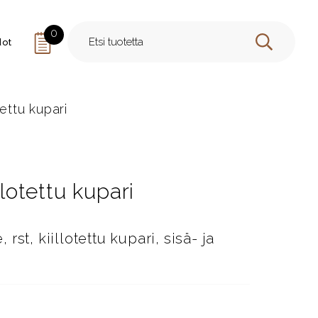
0
dot
HAE
tettu kupari
llotettu kupari
st, kiillotettu kupari, sisä- ja