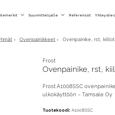
otemerkit
Suunnittelijalle
Referenssit
Yhteystie
yhmät
›
Ovenpainikkeet
›
Ovenpainike, rst, kiillo
le
Frost
Ovenpainike, rst, kii
Frost A1008SSC ovenpainike, r
ulkokäyttöön – Tamsale Oy
Tuotekoodi:
A1008SSC