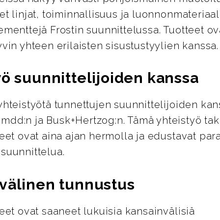
et linjat, toiminnallisuus ja luonnonmateriaal
ementtejä Frostin suunnittelussa. Tuotteet ov
yvin yhteen erilaisten sisustustyylien kanssa.
yö suunnittelijoiden kanssa
yhteistyötä tunnettujen suunnittelijoiden kan
mdd:n ja Busk+Hertzog:n. Tämä yhteistyö tak
teet ovat aina ajan hermolla ja edustavat par
suunnittelua.
välinen tunnustus
teet ovat saaneet lukuisia kansainvälisiä