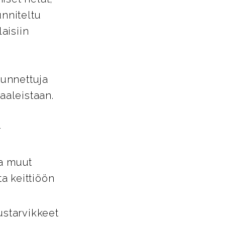
unniteltu
aisiin
tunnettuja
aaleistaan.
-
ja muut
ta keittiöön
ustarvikkeet