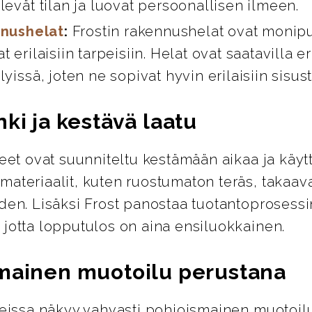
levät tilan ja luovat persoonallisen ilmeen.
nushelat
:
Frostin rakennushelat ovat monipuo
t erilaisiin tarpeisiin. Helat ovat saatavilla er
lyissä, joten ne sopivat hyvin erilaisiin sisus
ki ja kestävä laatu
teet ovat suunniteltu kestämään aikaa ja käyt
ateriaalit, kuten ruostumaton teräs, takaava
den. Lisäksi Frost panostaa tuotantoprosess
 jotta lopputulos on aina ensiluokkainen.
mainen muotoilu perustana
tteissa näkyy vahvasti pohjoismainen muotoil