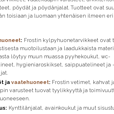
teet, pöydät ja pöydänjalat. Tuotteet ovat su
n toisiaan ja luomaan yhtenäisen ilmeen eril
huoneet
:
Frostin kylpyhuonetarvikkeet ovat 
stisesta muotoilustaan ja laadukkaista materi
asta löytyy muun muassa pyyhekoukut, wc-
ineet, hygieniaroskikset, saippuatelineet ja 
jat.
öt ja
vaatehuoneet
:
Frostin vetimet, kahvat 
in varusteet tuovat tyylikkyyttä ja toimivuut
huoneeseen.
us:
Kynttilänjalat, avainkoukut ja muut sisust