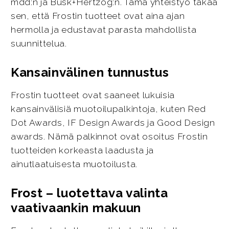
mdd:n ja Busk+Hertzog:n. Tämä yhteistyö takaa
sen, että Frostin tuotteet ovat aina ajan
hermolla ja edustavat parasta mahdollista
suunnittelua.
Kansainvälinen tunnustus
Frostin tuotteet ovat saaneet lukuisia
kansainvälisiä muotoilupalkintoja, kuten Red
Dot Awards, IF Design Awards ja Good Design
awards. Nämä palkinnot ovat osoitus Frostin
tuotteiden korkeasta laadusta ja
ainutlaatuisesta muotoilusta.
Frost – luotettava valinta
vaativaankin makuun