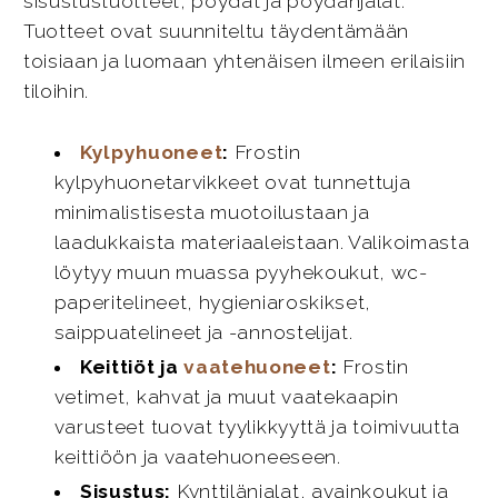
sisustustuotteet, pöydät ja pöydänjalat.
Tuotteet ovat suunniteltu täydentämään
toisiaan ja luomaan yhtenäisen ilmeen erilaisiin
tiloihin.
Kylpyhuoneet
:
Frostin
kylpyhuonetarvikkeet ovat tunnettuja
minimalistisesta muotoilustaan ja
laadukkaista materiaaleistaan. Valikoimasta
löytyy muun muassa pyyhekoukut, wc-
paperitelineet, hygieniaroskikset,
saippuatelineet ja -annostelijat.
Keittiöt ja
vaatehuoneet
:
Frostin
vetimet, kahvat ja muut vaatekaapin
varusteet tuovat tyylikkyyttä ja toimivuutta
keittiöön ja vaatehuoneeseen.
Sisustus:
Kynttilänjalat, avainkoukut ja