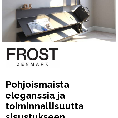
Pohjoismaista
eleganssia ja
toiminnallisuutta
sisustukseen