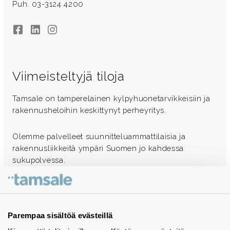
Puh. 03-3124 4200
Facebook
LinkedIn
Instagram
Viimeisteltyjä tiloja
Tamsale on tamperelainen kylpyhuonetarvikkeisiin ja
rakennusheloihin keskittynyt perheyritys.
Olemme palvelleet suunnitteluammattilaisia ja
rakennusliikkeitä ympäri Suomen jo kahdessa
sukupolvessa.
Ota yhteyttä - autamme mielellämme
Tuotekuvastot
Parempaa sisältöä evästeillä