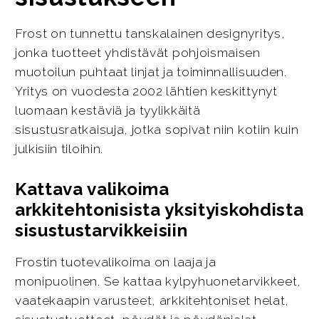
Frost on tunnettu tanskalainen designyritys,
jonka tuotteet yhdistävät pohjoismaisen
muotoilun puhtaat linjat ja toiminnallisuuden.
Yritys on vuodesta 2002 lähtien keskittynyt
luomaan kestäviä ja tyylikkäitä
sisustusratkaisuja, jotka sopivat niin kotiin kuin
julkisiin tiloihin.
Kattava valikoima
arkkitehtonisista yksityiskohdista
sisustustarvikkeisiin
Frostin tuotevalikoima on laaja ja
monipuolinen. Se kattaa kylpyhuonetarvikkeet,
vaatekaapin varusteet, arkkitehtoniset helat,