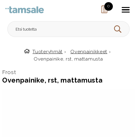
Skip to content
0
HAE
Tuoteryhmät
›
Ovenpainikkeet
›
Etusivulle
Ovenpainike, rst, mattamusta
Frost
Ovenpainike, rst, mattamusta