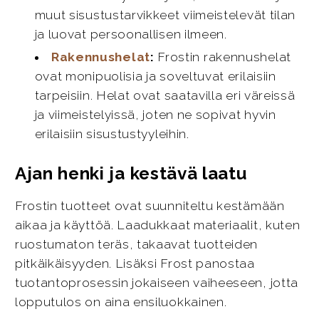
muut sisustustarvikkeet viimeistelevät tilan
ja luovat persoonallisen ilmeen.
Rakennushelat
:
Frostin rakennushelat
ovat monipuolisia ja soveltuvat erilaisiin
tarpeisiin. Helat ovat saatavilla eri väreissä
ja viimeistelyissä, joten ne sopivat hyvin
erilaisiin sisustustyyleihin.
Ajan henki ja kestävä laatu
Frostin tuotteet ovat suunniteltu kestämään
aikaa ja käyttöä. Laadukkaat materiaalit, kuten
ruostumaton teräs, takaavat tuotteiden
pitkäikäisyyden. Lisäksi Frost panostaa
tuotantoprosessin jokaiseen vaiheeseen, jotta
lopputulos on aina ensiluokkainen.