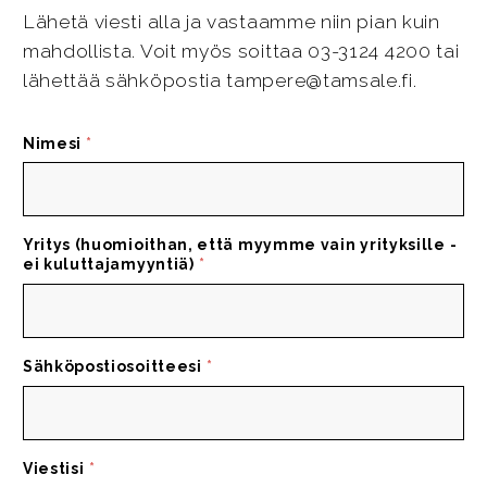
Lähetä viesti alla ja vastaamme niin pian kuin
mahdollista. Voit myös soittaa 03-3124 4200 tai
lähettää sähköpostia tampere@tamsale.fi.
Nimesi
*
Yritys (huomioithan, että myymme vain yrityksille -
ei kuluttajamyyntiä)
*
Sähköpostiosoitteesi
*
Viestisi
*