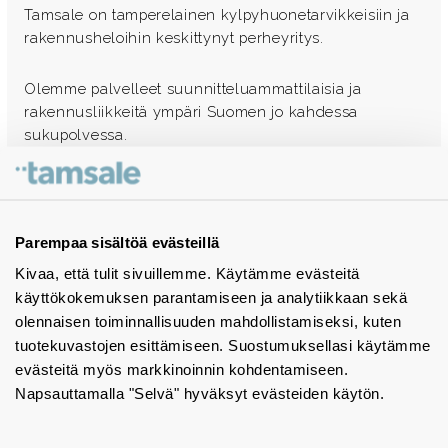
Tamsale on tamperelainen kylpyhuonetarvikkeisiin ja
rakennusheloihin keskittynyt perheyritys.
Olemme palvelleet suunnitteluammattilaisia ja
rakennusliikkeitä ympäri Suomen jo kahdessa
sukupolvessa.
Ota yhteyttä - autamme mielellämme
Tuotekuvastot
Parempaa sisältöä evästeillä
Kivaa, että tulit sivuillemme. Käytämme evästeitä
Instagram
käyttökokemuksen parantamiseen ja analytiikkaan sekä
BIM-objektit
olennaisen toiminnallisuuden mahdollistamiseksi, kuten
tuotekuvastojen esittämiseen. Suostumuksellasi käytämme
Yhteystiedot
evästeitä myös markkinoinnin kohdentamiseen.
Napsauttamalla "Selvä" hyväksyt evästeiden käytön.
Tiedotteet
Tietosuojaseloste