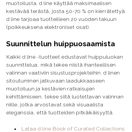
muotoilusta. d line käyttää maksimaalisen
kestävää terästä, josta 50-70 % on kierrätettyä.
d line tarjoaa tuotteilleen 20 vuoden takuun
(poikkeuksena elektroniset osat).
Suunnittelun huippuosaamista
Kaikki d line -tuotteet edustavat huippuluokan
suunnittelua, mikä tekee niistä ihanteellisen
valinnan vaativiin sisustusprojekteihin. d linen
sitoutuminen jatkuvaan laadukkaaseen
muotoiluun ja kestävien ratkaisujen
kehittämiseen, tekee siitä luotettavan valinnan
niille, jotka arvostavat sekä visuaalista
eleganssia, että tuotteiden pitkäikäisyyttä.
Lataa d line Book of Curated Collections