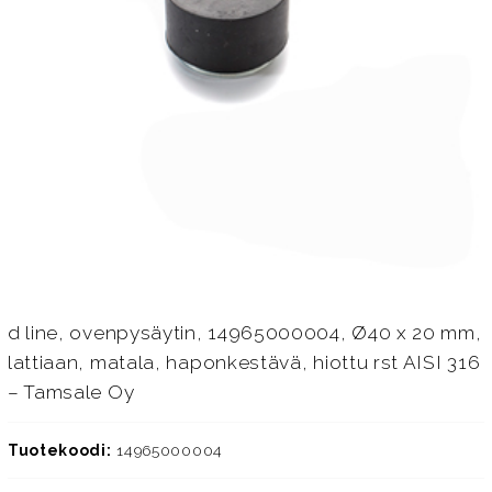
d line, ovenpysäytin, 14965000004, Ø40 x 20 mm,
lattiaan, matala, haponkestävä, hiottu rst AISI 316
– Tamsale Oy
Tuotekoodi:
14965000004