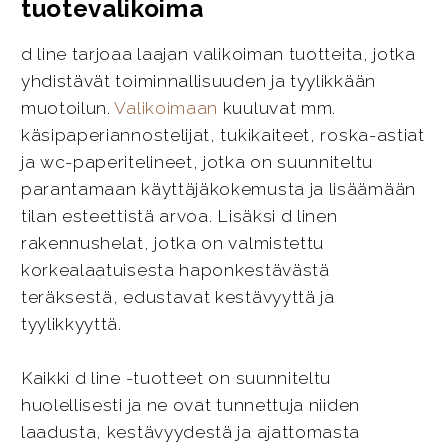
tuotevalikoima
d line tarjoaa laajan valikoiman tuotteita, jotka
yhdistävät toiminnallisuuden ja tyylikkään
muotoilun.
Valikoimaan
kuuluvat mm.
käsipaperiannostelijat, tukikaiteet, roska-astiat
ja wc-paperitelineet, jotka on suunniteltu
parantamaan käyttäjäkokemusta ja lisäämään
tilan esteettistä arvoa. Lisäksi d linen
rakennushelat, jotka on valmistettu
korkealaatuisesta haponkestävästä
teräksestä, edustavat kestävyyttä ja
tyylikkyyttä.
Kaikki d line -tuotteet on suunniteltu
huolellisesti ja ne ovat tunnettuja niiden
laadusta, kestävyydestä ja ajattomasta