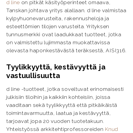
d line
on pitkät käsityöperinteet omaava,
Tanskan johtava yritys alallaan. d line valmistaa
kylpyhuonevarusteita, rakennusheloja ja
esteettömien tilojen varusteita. Yrityksen
tunnusmerkki ovat laadukkaat tuotteet, jotka
on valmistettu lujimmasta muokattavissa
olevasta haponkestävästä teräksestä, AISI316.
Tyylikkyyttä, kestävyyttä ja
vastuullisuutta
d line -tuotteet, jotka soveltuvat erinomaisesti
julkisiin tiloihin ja kaikkiin kohteisiin, joissa
vaaditaan sekä tyylikkyyttä että pitkäikäistä
toimintavarmuutta, laatua ja kestävyyttä,
tarjoavat jopa 20 vuoden tuotetakuun.
Yhteistyössä arkkitehtiprofessoreiden
Knud