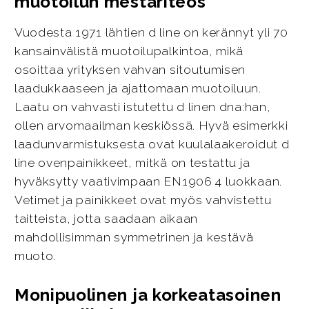
muotoilun mestariteos
Vuodesta 1971 lähtien d line on kerännyt yli 70
kansainvälistä muotoilupalkintoa, mikä
osoittaa yrityksen vahvan sitoutumisen
laadukkaaseen ja ajattomaan muotoiluun.
Laatu on vahvasti istutettu d linen dna:han,
ollen arvomaailman keskiössä. Hyvä esimerkki
laadunvarmistuksesta ovat kuulalaakeroidut d
line ovenpainikkeet, mitkä on testattu ja
hyväksytty vaativimpaan EN1906 4 luokkaan.
Vetimet ja painikkeet ovat myös vahvistettu
taitteista, jotta saadaan aikaan
mahdollisimman symmetrinen ja kestävä
muoto.
Monipuolinen ja korkeatasoinen