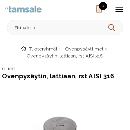
Skip to content
0
HAE
Tuoteryhmät
›
Ovenpysäyttimet
›
Etusivulle
Ovenpysäytin, lattiaan, rst AISI 316
d line
Ovenpysäytin, lattiaan, rst AISI 316