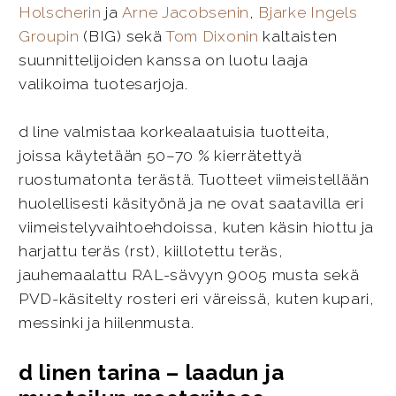
Holscherin
ja
Arne Jacobsenin
,
Bjarke Ingels
Groupin
(BIG) sekä
Tom Dixonin
kaltaisten
suunnittelijoiden kanssa on luotu laaja
valikoima tuotesarjoja.
d line valmistaa korkealaatuisia tuotteita,
joissa käytetään 50–70 % kierrätettyä
ruostumatonta terästä. Tuotteet viimeistellään
huolellisesti käsityönä ja ne ovat saatavilla eri
viimeistelyvaihtoehdoissa, kuten käsin hiottu ja
harjattu teräs (rst), kiillotettu teräs,
jauhemaalattu RAL-sävyyn 9005 musta sekä
PVD-käsitelty rosteri eri väreissä, kuten kupari,
messinki ja hiilenmusta.
d linen tarina – laadun ja