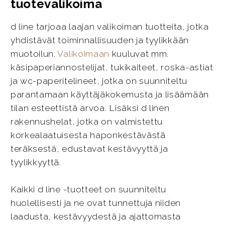
tuotevalikoima
d line tarjoaa laajan valikoiman tuotteita, jotka
yhdistävät toiminnallisuuden ja tyylikkään
muotoilun.
Valikoimaan
kuuluvat mm.
käsipaperiannostelijat, tukikaiteet, roska-astiat
ja wc-paperitelineet, jotka on suunniteltu
parantamaan käyttäjäkokemusta ja lisäämään
tilan esteettistä arvoa. Lisäksi d linen
rakennushelat, jotka on valmistettu
korkealaatuisesta haponkestävästä
teräksestä, edustavat kestävyyttä ja
tyylikkyyttä.
Kaikki d line -tuotteet on suunniteltu
huolellisesti ja ne ovat tunnettuja niiden
laadusta, kestävyydestä ja ajattomasta