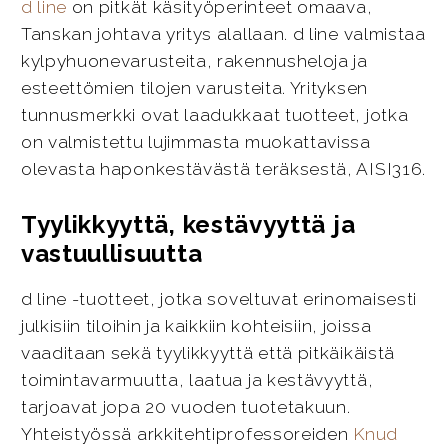
d line
on pitkät käsityöperinteet omaava,
Tanskan johtava yritys alallaan. d line valmistaa
kylpyhuonevarusteita, rakennusheloja ja
esteettömien tilojen varusteita. Yrityksen
tunnusmerkki ovat laadukkaat tuotteet, jotka
on valmistettu lujimmasta muokattavissa
olevasta haponkestävästä teräksestä, AISI316.
Tyylikkyyttä, kestävyyttä ja
vastuullisuutta
d line -tuotteet, jotka soveltuvat erinomaisesti
julkisiin tiloihin ja kaikkiin kohteisiin, joissa
vaaditaan sekä tyylikkyyttä että pitkäikäistä
toimintavarmuutta, laatua ja kestävyyttä,
tarjoavat jopa 20 vuoden tuotetakuun.
Yhteistyössä arkkitehtiprofessoreiden
Knud