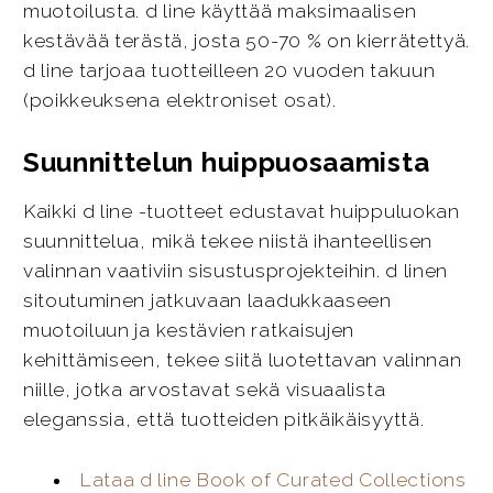
muotoilusta. d line käyttää maksimaalisen
kestävää terästä, josta 50-70 % on kierrätettyä.
d line tarjoaa tuotteilleen 20 vuoden takuun
(poikkeuksena elektroniset osat).
Suunnittelun huippuosaamista
Kaikki d line -tuotteet edustavat huippuluokan
suunnittelua, mikä tekee niistä ihanteellisen
valinnan vaativiin sisustusprojekteihin. d linen
sitoutuminen jatkuvaan laadukkaaseen
muotoiluun ja kestävien ratkaisujen
kehittämiseen, tekee siitä luotettavan valinnan
niille, jotka arvostavat sekä visuaalista
eleganssia, että tuotteiden pitkäikäisyyttä.
Lataa d line Book of Curated Collections