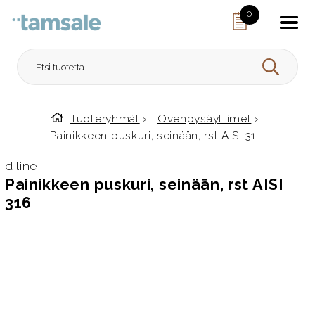
Skip to content
0
HAE
Tuoteryhmät
›
Ovenpysäyttimet
›
Etusivulle
Painikkeen puskuri, seinään, rst AISI 31...
d line
Painikkeen puskuri, seinään, rst AISI
316