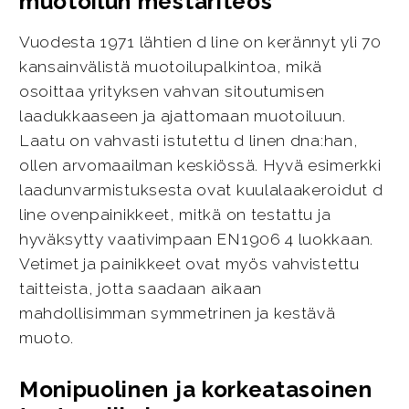
muotoilun mestariteos
Vuodesta 1971 lähtien d line on kerännyt yli 70
kansainvälistä muotoilupalkintoa, mikä
osoittaa yrityksen vahvan sitoutumisen
laadukkaaseen ja ajattomaan muotoiluun.
Laatu on vahvasti istutettu d linen dna:han,
ollen arvomaailman keskiössä. Hyvä esimerkki
laadunvarmistuksesta ovat kuulalaakeroidut d
line ovenpainikkeet, mitkä on testattu ja
hyväksytty vaativimpaan EN1906 4 luokkaan.
Vetimet ja painikkeet ovat myös vahvistettu
taitteista, jotta saadaan aikaan
mahdollisimman symmetrinen ja kestävä
muoto.
Monipuolinen ja korkeatasoinen