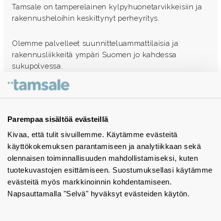
Tamsale on tamperelainen kylpyhuonetarvikkeisiin ja
rakennusheloihin keskittynyt perheyritys.
Olemme palvelleet suunnitteluammattilaisia ja
rakennusliikkeitä ympäri Suomen jo kahdessa
sukupolvessa.
Ota yhteyttä - autamme mielellämme
Tuotekuvastot
Parempaa sisältöä evästeillä
Kivaa, että tulit sivuillemme. Käytämme evästeitä
Instagram
käyttökokemuksen parantamiseen ja analytiikkaan sekä
BIM-objektit
olennaisen toiminnallisuuden mahdollistamiseksi, kuten
tuotekuvastojen esittämiseen. Suostumuksellasi käytämme
Yhteystiedot
evästeitä myös markkinoinnin kohdentamiseen.
Napsauttamalla "Selvä" hyväksyt evästeiden käytön.
Tiedotteet
Tietosuojaseloste