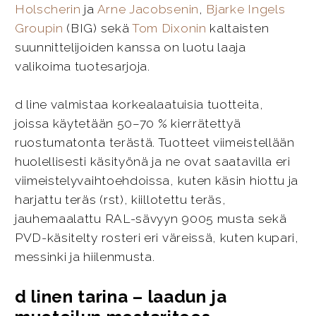
Holscherin
ja
Arne Jacobsenin
,
Bjarke Ingels
Groupin
(BIG) sekä
Tom Dixonin
kaltaisten
suunnittelijoiden kanssa on luotu laaja
valikoima tuotesarjoja.
d line valmistaa korkealaatuisia tuotteita,
joissa käytetään 50–70 % kierrätettyä
ruostumatonta terästä. Tuotteet viimeistellään
huolellisesti käsityönä ja ne ovat saatavilla eri
viimeistelyvaihtoehdoissa, kuten käsin hiottu ja
harjattu teräs (rst), kiillotettu teräs,
jauhemaalattu RAL-sävyyn 9005 musta sekä
PVD-käsitelty rosteri eri väreissä, kuten kupari,
messinki ja hiilenmusta.
d linen tarina – laadun ja