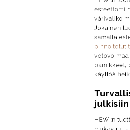
esteettömiin
värivalikoim
Jokainen tu
samalla este
pinnoitetut 
vetovoimaa. 
painikkeet, 
käyttöä heik
Turvalli
julkisiin
HEWI:n tuott
mukavuutta j