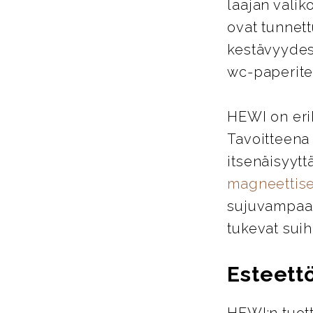
laajan valik
ovat tunnett
kestävyydes
wc-paperitel
HEWI on eri
Tavoitteena
itsenäisyytt
magneettise
sujuvampaa j
tukevat suih
Esteett
HEWI:n tuott