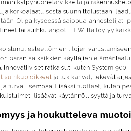
oiman kylpyhuonetarvikkeita ja rakennusheloj
uja korkealaatuisesta suunnittelustaan, laad
tään. Olipa kyseessä saippua-annostelijat, 
ineet tai suihkutangot, HEWI:ltä löytyy kaikki
koistunut esteettömien tilojen varustamiseen
 on parantaa kaikkien käyttäjien elämänlaatu
ä. Innovatiiviset ratkaisut, kuten System 900 
t suihkupidikkeet
ja tukikahvat, tekevät arje
a turvallisempaa. Lisäksi tuotteet, kuten pes
kuistuimet, lisäävät käytännöllisyyttä ja turva
ömyys ja houkutteleva muotoi
eet tarjoavat teknisesti edistyksellisiä ratkai