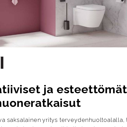
tiiviset ja esteettömä
huoneratkaisut
ava saksalainen yritys terveydenhuoltoalalla, 