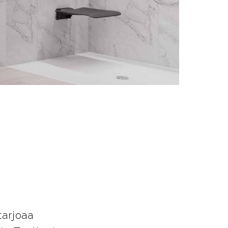
t
tarjoaa