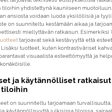
 tiloihin yhdistettynä kauniiseen muotoiluun
an ansiosta voidaan luoda yksilöllisiä ja tyylik
ote on suunniteltu kestämään aikaa ja tarjo
ettisesti miellyttävän ratkaisun. Esimerkiksi
tuotteet
tarjoavat sekä kestävyyttä että esteet
Lisäksi tuotteet, kuten kontrastiväriset kahva
parantavat visuaalista esteettömyyttä ja help
konäköisille.
set ja käytännölliset ratkaisut
 tiloihin
eet on suunniteltu tarjoamaan turvallisuutta,
a käytännöllisyyttä julkisissa tiloissa, sairaa