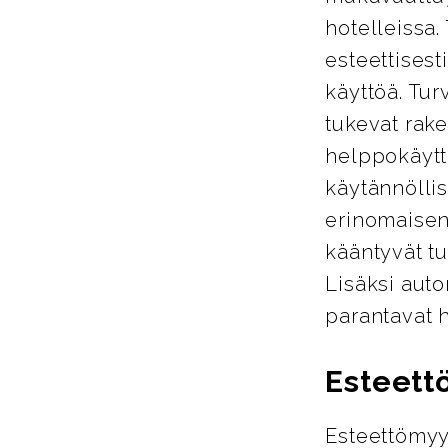
hotelleissa.
esteettisest
käyttöä. Tur
tukevat rake
helppokäyttö
käytännöllis
erinomaisen
kääntyvät tu
Lisäksi auto
parantavat 
Esteett
Esteettömyy