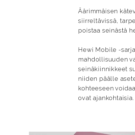
Äärimmäisen kätevä
siirreltävissä, tar
poistaa seinästä he
Hewi Mobile -sarja
mahdollisuuden va
seinäkiinnikkeet su
niiden päälle aset
kohteeseen voidaan
ovat ajankohtaisia.