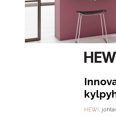
Innova
kylpy
HEWI
, joht