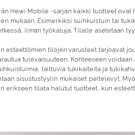
n Hewi Mobile -sarjan kaikki tuotteet ovat 
peen mukaan. Esimerkiksi suihkuistuin tai tuk
tkessä, ilman työkaluja. Tilalle asetetaan tyy
n esteettömien tilojen varusteet tarjoavat jo
rautua tulevaisuuteen. Kohteeseen voidaan
ihkuistuimia, taittuvia tukikaiteita ja tukikahv
etaan sisustustyylin mukaiset peitelevyt. 
 erikseen tilata halutut tuotteet, kun estee