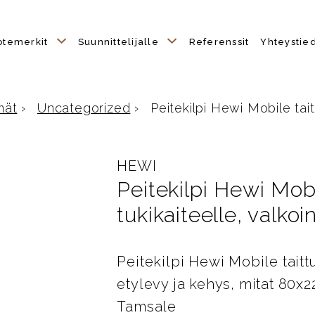
otemerkit
Suunnittelijalle
Referenssit
Yhteystie
mät
›
Uncategorized
›
Peitekilpi Hewi Mobile taitt
HEWI
Peitekilpi Hewi Mobi
tukikaiteelle, valko
Peitekilpi Hewi Mobile taitt
etylevy ja kehys, mitat 80
Tamsale