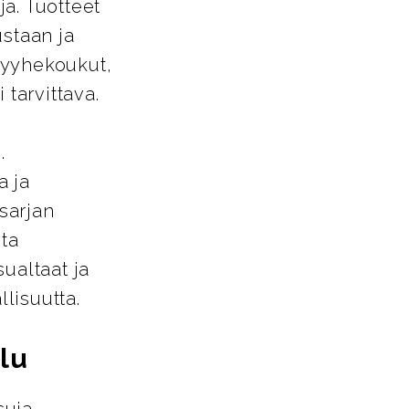
a. Tuotteet
ustaan ja
pyyhekoukut,
 tarvittava.
.
a ja
-sarjan
sta
ualtaat ja
llisuutta.
lu
suja