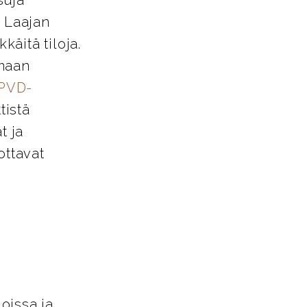
. Laajan
käitä tiloja.
amaan
PVD-
tistä
t ja
ottavat
loissa ja