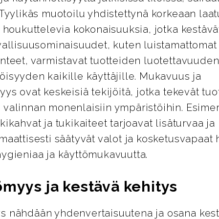
 Tyylikäs muotoilu yhdistettynä korkeaan laa
i houkuttelevia kokonaisuuksia, jotka kestävät
vallisuusominaisuudet, kuten luistamattomat 
nteet, varmistavat tuotteiden luotettavuuden
isyyden kaikille käyttäjille. Mukavuus ja
yys ovat keskeisiä tekijöitä, jotka tekevät tuo
 valinnan monenlaisiin ympäristöihin. Esimer
kikahvat ja tukikaiteet tarjoavat lisäturvaa j
maattisesti säätyvät valot ja kosketusvapaat 
hygieniaa ja käyttömukavuutta.
ömyys ja kestävä kehitys
s nähdään yhdenvertaisuutena ja osana kes