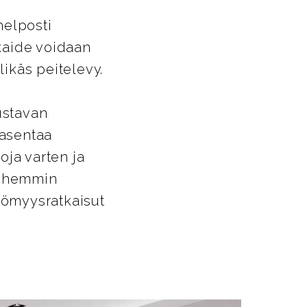
helposti
ikaide voidaan
likäs peitelevy.
ustavan
 asentaa
oja varten ja
Myöhemmin
ttömyysratkaisut