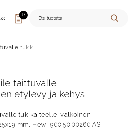
0
dot
HAE
uvalle tukik...
le taittuvalle
inen etylevy ja kehys
uvalle tukikaiteelle, valkoinen
x225x19 mm, Hewi 900.50.00260 AS –