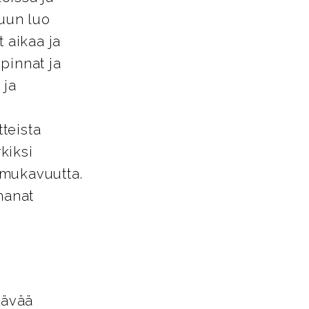
tuun luo
 aikaa ja
pinnat ja
 ja
tteista
kiksi
a mukavuutta.
hanat
tävää