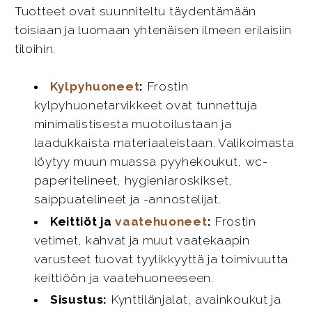
Tuotteet ovat suunniteltu täydentämään
toisiaan ja luomaan yhtenäisen ilmeen erilaisiin
tiloihin.
Kylpyhuoneet
:
Frostin
kylpyhuonetarvikkeet ovat tunnettuja
minimalistisesta muotoilustaan ja
laadukkaista materiaaleistaan. Valikoimasta
löytyy muun muassa pyyhekoukut, wc-
paperitelineet, hygieniaroskikset,
saippuatelineet ja -annostelijat.
Keittiöt ja
vaatehuoneet
:
Frostin
vetimet, kahvat ja muut vaatekaapin
varusteet tuovat tyylikkyyttä ja toimivuutta
keittiöön ja vaatehuoneeseen.
Sisustus:
Kynttilänjalat, avainkoukut ja