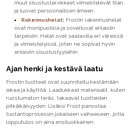
muut sisustustarvikkeet viimeistelevät tilan
ja luovat persoonallisen ilmeen.
Rakennushelat
:
Frostin rakennushelat
ovat monipuolisia ja soveltuvat erilaisiin
tarpeisiin. Helat ovat saatavilla eri väreissä
ja viimeistelyissä, joten ne sopivat hyvin
erilaisiin sisustustyyleihin.
Ajan henki ja kestävä laatu
Frostin tuotteet ovat suunniteltu kestämään
aikaa ja käyttöä. Laadukkaat materiaalit, kuten
ruostumaton teräs, takaavat tuotteiden
pitkäikäisyyden. Lisäksi Frost panostaa
tuotantoprosessin jokaiseen vaiheeseen, jotta
lopputulos on aina ensiluokkainen.