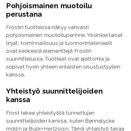
Pohjoismainen muotoilu
perustana
Frostin tuotteissa näkyy vahvasti
pohjoismainen muotoiluperinne. Yksinkertaiset
linjat, toiminnallisuus ja luonnonmateriaalit
ovat keskeisiä elementtejä Frostin
suunnittelussa. Tuotteet ovat ajattomia ja
sopivat hyvin yhteen erilaisten sisustustyylien
kanssa.
Yhteistyö suunnittelijoiden
kanssa
Frost tekee yhteistyötä tunnettujen
suunnittelijoiden kanssa, kuten Bønnelycke
mdd:n ja Busk+Hertzog:n. Tämä yhteistyö takaa