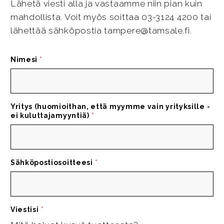
Lähetä viesti alla ja vastaamme niin pian kuin
mahdollista. Voit myös soittaa 03-3124 4200 tai
lähettää sähköpostia tampere@tamsale.fi.
Nimesi
*
Yritys (huomioithan, että myymme vain yrityksille -
ei kuluttajamyyntiä)
*
Sähköpostiosoitteesi
*
Viestisi
*