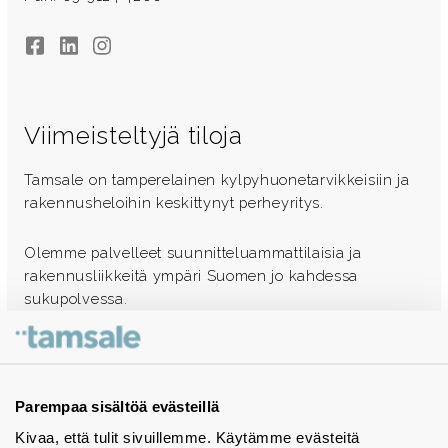
Facebook
LinkedIn
Instagram
Viimeisteltyjä tiloja
Tamsale on tamperelainen kylpyhuonetarvikkeisiin ja
rakennusheloihin keskittynyt perheyritys.
Olemme palvelleet suunnitteluammattilaisia ja
rakennusliikkeitä ympäri Suomen jo kahdessa
sukupolvessa.
Ota yhteyttä - autamme mielellämme
Tuotekuvastot
Parempaa sisältöä evästeillä
Kivaa, että tulit sivuillemme. Käytämme evästeitä
Instagram