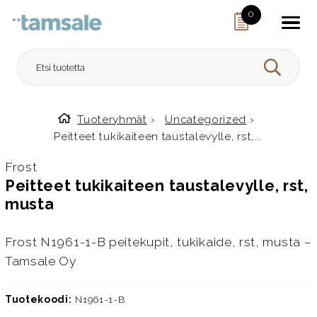
Skip to content
0
HAE
Tuoteryhmät
›
Uncategorized
›
Etusivulle
Peitteet tukikaiteen taustalevylle, rst,...
Frost
Peitteet tukikaiteen taustalevylle, rst,
musta
Frost N1961-1-B peitekupit, tukikaide, rst, musta –
Tamsale Oy
Tuotekoodi:
N1961-1-B