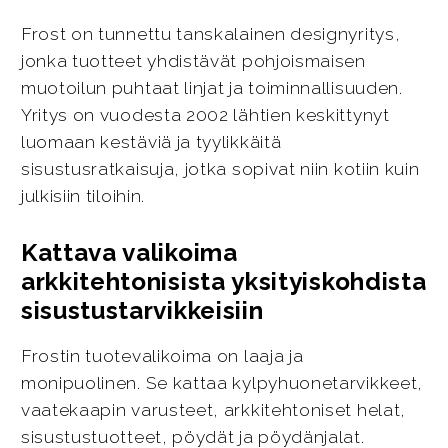
Frost on tunnettu tanskalainen designyritys,
jonka tuotteet yhdistävät pohjoismaisen
muotoilun puhtaat linjat ja toiminnallisuuden.
Yritys on vuodesta 2002 lähtien keskittynyt
luomaan kestäviä ja tyylikkäitä
sisustusratkaisuja, jotka sopivat niin kotiin kuin
julkisiin tiloihin.
Kattava valikoima
arkkitehtonisista yksityiskohdista
sisustustarvikkeisiin
Frostin tuotevalikoima on laaja ja
monipuolinen. Se kattaa kylpyhuonetarvikkeet,
vaatekaapin varusteet, arkkitehtoniset helat,
sisustustuotteet, pöydät ja pöydänjalat.