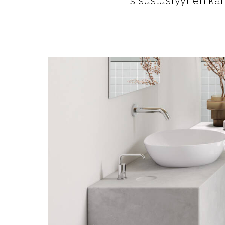
sisustustyylien ka