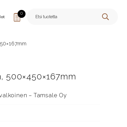
0
dot
HAE
×450×167mm
nen, 500×450×167mm
valkoinen – Tamsale Oy