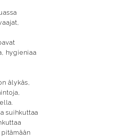
uassa
vaajat,
oavat
a, hygieniaa
on älykäs,
intoja,
lla.
 suihkuttaa
hkuttaa
t pitämään