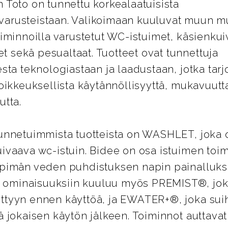
 Toto on tunnettu korkealaatuisista
arusteistaan. Valikoimaan kuuluvat muun m
oiminnoilla varustetut WC-istuimet, käsienkui
 sekä pesualtaat. Tuotteet ovat tunnettuja
esta teknologiastaan ja laadustaan, jotka tarj
poikkeuksellista käytännöllisyyttä, mukavuutt
utta.
tunnetuimmista tuotteista on WASHLET, joka 
ivaava wc-istuin. Bidee on osa istuimen toim
mpimän veden puhdistuksen napin painallukse
ominaisuuksiin kuuluu myös PREMIST®, joka
ttyyn ennen käyttöä, ja EWATER+®, joka sui
ä jokaisen käytön jälkeen. Toiminnot auttava