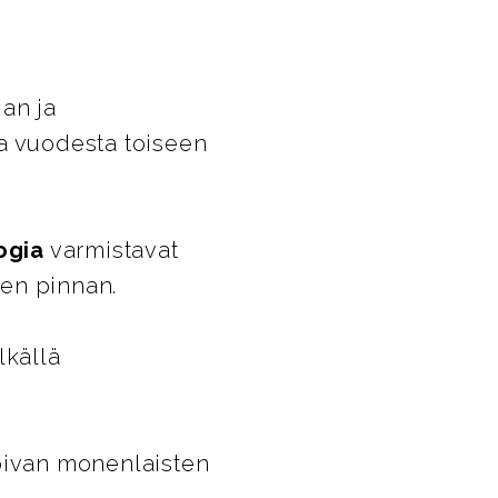
ian ja
na vuodesta toiseen
ogia
varmistavat
sen pinnan.
lkällä
opivan monenlaisten