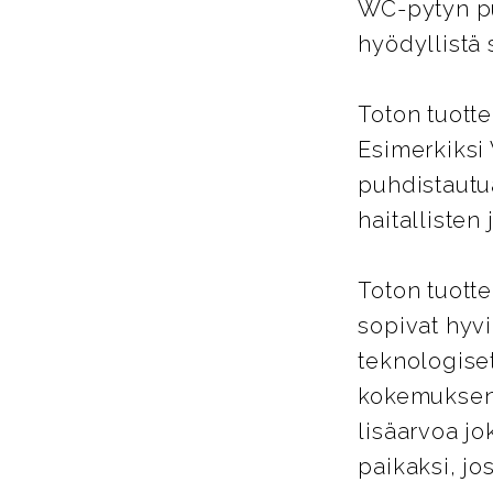
WC-pytyn pu
hyödyllistä 
Toton tuott
Esimerkiksi
puhdistautu
haitallisten
Toton tuotte
sopivat hyvi
teknologiset
kokemuksen.
lisäarvoa j
paikaksi, jo