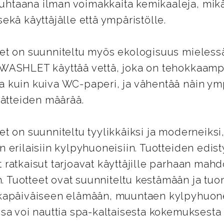
htaana ilman voimakkaita kemikaaleja, mik
sekä käyttäjälle että ympäristölle.
eet on suunniteltu myös ekologisuus mielessä
 WASHLET käyttää vettä, joka on tehokkaamp
a kuin kuiva WC-paperi, ja vähentää näin ymp
 jätteiden määrää.
et on suunniteltu tyylikkäiksi ja moderneiksi,
n erilaisiin kylpyhuoneisiin. Tuotteiden edist
 ratkaisut tarjoavat käyttäjille parhaan mahd
 Tuotteet ovat suunniteltu kestämään ja tu
okapäiväiseen elämään, muuntaen kylpyhuo
ssa voi nauttia spa-kaltaisesta kokemuksesta 