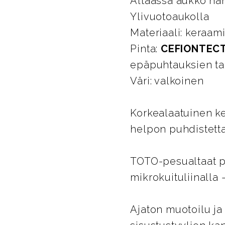
Altaassa aukko ha
Ylivuotoaukolla
Materiaali: keraam
Pinta:
CEFIONTEC
epäpuhtauksien tar
Väri: valkoinen
Korkealaatuinen k
helpon puhdistetta
TOTO-pesualtaat p
mikrokuituliinalla
Ajaton muotoilu ja