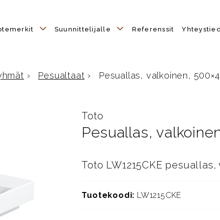
otemerkit
Suunnittelijalle
Referenssit
Yhteystie
yhmät
›
Pesualtaat
›
Pesuallas, valkoinen, 500
le
Toto
Pesuallas, valkoi
Toto LW1215CKE pesuallas, 
Tuotekoodi:
LW1215CKE