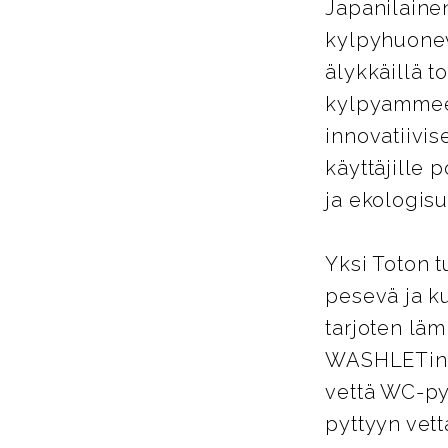
Japanilainen
kylpyhuonev
älykkäillä t
kylpyammeet
innovatiivis
käyttäjille 
ja ekologisu
Yksi Toton 
pesevä ja ku
tarjoten lä
WASHLETin 
vettä WC-py
pyttyyn vett