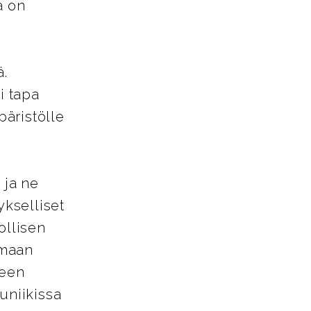
ä on
.
i tapa
äristölle
 ja ne
ykselliset
ollisen
omaan
neen
uniikissa