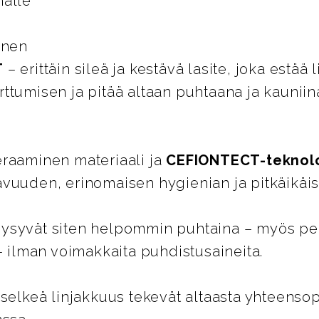
nalle
inen
T
– erittäin sileä ja kestävä lasite, joka estää l
ttumisen ja pitää altaan puhtaana ja kaunii
eraaminen materiaali ja
CEFIONTECT-teknol
vuuden, erinomaisen hygienian ja pitkäikäi
ysyvät siten helpommin puhtaina – myös pe
 – ilman voimakkaita puhdistusaineita.
 selkeä linjakkuus tekevät altaasta yhteens