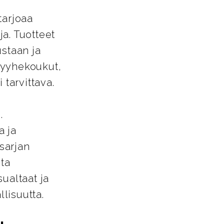
tarjoaa
a. Tuotteet
ustaan ja
pyyhekoukut,
 tarvittava.
.
a ja
-sarjan
sta
ualtaat ja
llisuutta.