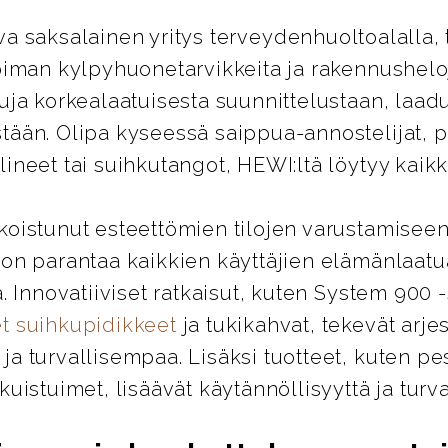
ava saksalainen yritys terveydenhuoltoalalla, 
oiman kylpyhuonetarvikkeita ja rakennusheloj
uja korkealaatuisesta suunnittelustaan, laad
tään. Olipa kyseessä saippua-annostelijat, 
ineet tai suihkutangot, HEWI:ltä löytyy kaikki
koistunut esteettömien tilojen varustamiseen
 on parantaa kaikkien käyttäjien elämänlaatu
ä. Innovatiiviset ratkaisut, kuten System 900 
t suihkupidikkeet
ja tukikahvat, tekevät arje
a turvallisempaa. Lisäksi tuotteet, kuten pes
kuistuimet, lisäävät käytännöllisyyttä ja turva