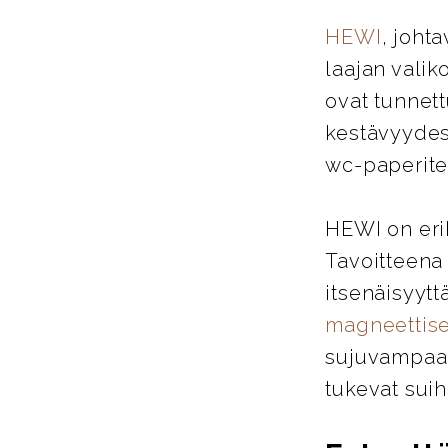
HEWI
, joht
laajan valik
ovat tunnett
kestävyydes
wc-paperitel
HEWI on eri
Tavoitteena
itsenäisyytt
magneettise
sujuvampaa j
tukevat suih