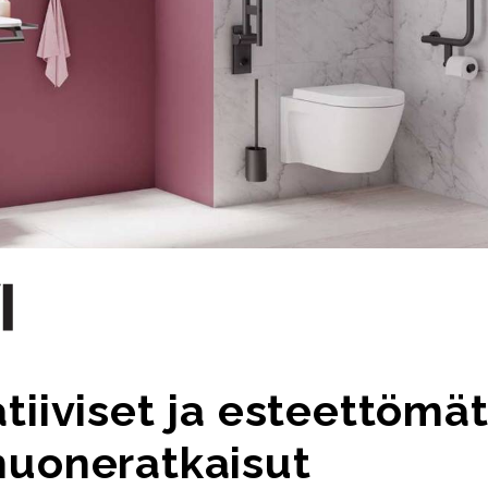
tiiviset ja esteettömä
huoneratkaisut