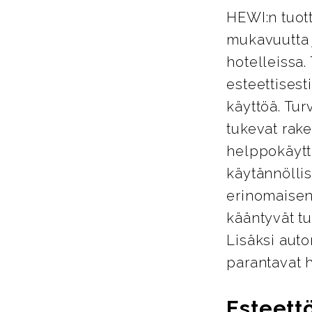
HEWI:n tuott
mukavuutta j
hotelleissa.
esteettisest
käyttöä. Tur
tukevat rake
helppokäyttö
käytännöllis
erinomaisen
kääntyvät tu
Lisäksi auto
parantavat 
Esteett