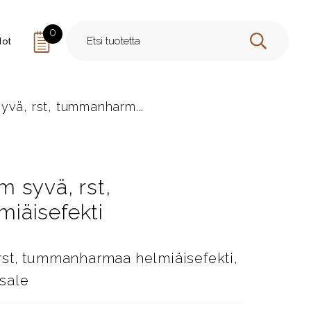
0
dot
HAE
vä, rst, tummanharm...
 syvä, rst,
iäisefekti
st, tummanharmaa helmiäisefekti,
sale