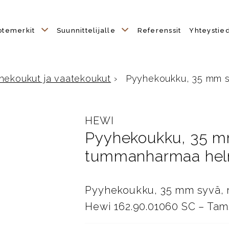
otemerkit
Suunnittelijalle
Referenssit
Yhteystie
hekoukut ja vaatekoukut
›
Pyyhekoukku, 35 mm sy
HEWI
Pyyhekoukku, 35 mm
tummanharmaa helm
Pyyhekoukku, 35 mm syvä, r
Hewi 162.90.01060 SC – Tam