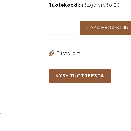
Tuotekoodi:
162.90.01060 SC
LISÄÄ PROJEKTIIN
Tuotekortti
KYSY TUOTTEESTA
t