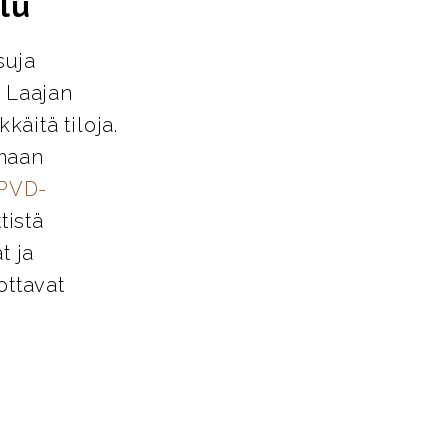
lu
suja
. Laajan
käitä tiloja.
amaan
PVD-
tistä
t ja
ottavat