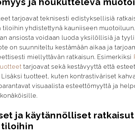
ömyys ja houkutteleva muotoi
eet tarjoavat teknisesti edistyksellisiä ratkai
 tiloihin yhdistettynä kauniiseen muotoiluun
an ansiosta voidaan luoda yksilöllisiä ja tyylik
ote on suunniteltu kestämään aikaa ja tarjo
ettisesti miellyttävän ratkaisun. Esimerkiksi
tuotteet
tarjoavat sekä kestävyyttä että esteet
Lisäksi tuotteet, kuten kontrastiväriset kahva
parantavat visuaalista esteettömyyttä ja help
konäköisille.
set ja käytännölliset ratkaisut
 tiloihin