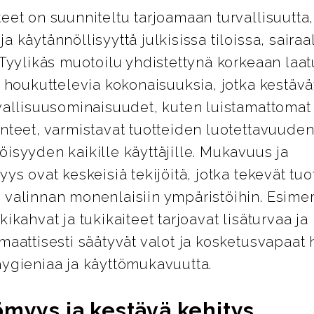
eet on suunniteltu tarjoamaan turvallisuutta,
a käytännöllisyyttä julkisissa tiloissa, sairaa
 Tyylikäs muotoilu yhdistettynä korkeaan laa
i houkuttelevia kokonaisuuksia, jotka kestävät
vallisuusominaisuudet, kuten luistamattomat 
nteet, varmistavat tuotteiden luotettavuuden
isyyden kaikille käyttäjille. Mukavuus ja
yys ovat keskeisiä tekijöitä, jotka tekevät tuo
 valinnan monenlaisiin ympäristöihin. Esimer
kikahvat ja tukikaiteet tarjoavat lisäturvaa j
maattisesti säätyvät valot ja kosketusvapaat 
hygieniaa ja käyttömukavuutta.
ömyys ja kestävä kehitys