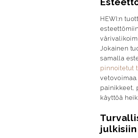
Esteett
HEWI:n tuott
esteettömiin
värivalikoim
Jokainen tu
samalla este
pinnoitetut 
vetovoimaa. 
painikkeet, 
käyttöä heik
Turvalli
julkisiin