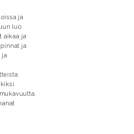
loissa ja
tuun luo
 aikaa ja
pinnat ja
 ja
tteista
kiksi
a mukavuutta.
hanat