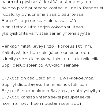
naarmuta pyyhkeitä, kestää kosteuden ja on
helppo pitää puhtaana kostealla liinalla. Rengas ei
ruostu kylpyhuonemäisissä olosuhteissa.
Barbie™-logo renkaan pinnassa lisää
tunnistettavuutta sarjan kokonaisuuteen,
yksityiskohta vahvistaa sarjan yhtenäisyyttä.
Renkaan mitat: leveys 320 × korkeus 150 mm.
Kääntyvä, lukittuu noin 30 asteen asentoon.
Kiinnitys seinälle mukana toimitetuilla kiinnikkeillä.
Sopii pesupisteen tai WC-tilan seinälle.
B477.019 on osa Barbie™ x HEWI -kokoelmaa.
Sopii yhdistettäväksi hammasmukitelineen
B477.016, saippuakupin B477.017 ja säilytyshyllyn
B477.018 kanssa yhtenäiseksi pesupisteeksi.
Isomman pyyhkeen ripustamiseen sopii