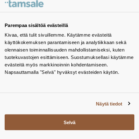
Ota yhteyttä - autamme mielellämme
Tuotekuvastot
Parempaa sisältöä evästeillä
Kivaa, että tulit sivuillemme. Käytämme evästeitä
Instagram
käyttökokemuksen parantamiseen ja analytiikkaan sekä
BIM-objektit
olennaisen toiminnallisuuden mahdollistamiseksi, kuten
tuotekuvastojen esittämiseen. Suostumuksellasi käytämme
Yhteystiedot
evästeitä myös markkinoinnin kohdentamiseen.
Napsauttamalla "Selvä" hyväksyt evästeiden käytön.
Tiedotteet
Tietosuojaseloste
Tietoa evästeistä
Näytä tiedot
Evästeasetukset
Selvä