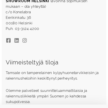
SHOWROOM HELSINKI
(avoinna sopimuksen
mukaan – ota yhteyttä)
c/o Konelabra
Eerikinkatu 36
00180 Helsinki
Puh. 03-3124 4200
Facebook
LinkedIn
Instagram
Viimeisteltyjä tiloja
Tamsale on tamperelainen kylpyhuonetarvikkeisiin ja
rakennusheloihin keskittynyt perheyritys.
Olemme palvelleet suunnitteluammattilaisia ja
rakennusliikkeitä ympäri Suomen jo kahdessa
sukupolvessa.