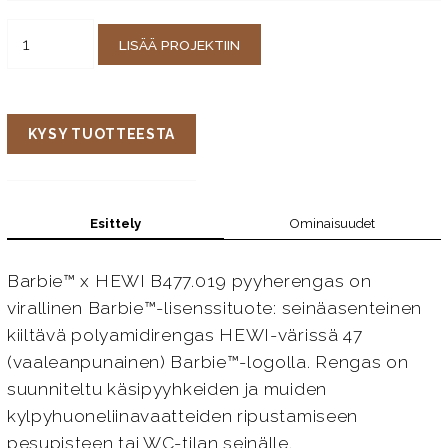
LISÄÄ PROJEKTIIN
KYSY TUOTTEESTA
Esittely
Ominaisuudet
Barbie™ x HEWI B477.019 pyyherengas on
virallinen Barbie™-lisenssituote: seinäasenteinen
kiiltävä polyamidirengas HEWI-värissä 47
(vaaleanpunainen) Barbie™-logolla. Rengas on
suunniteltu käsipyyhkeiden ja muiden
kylpyhuoneliinavaatteiden ripustamiseen
pesupisteen tai WC-tilan seinälle.