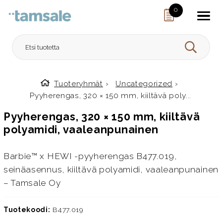
Skip to content
0
HAE
Tuoteryhmät
›
Uncategorized
›
Etusivulle
Pyyherengas, 320 × 150 mm, kiiltävä poly...
Pyyherengas, 320 × 150 mm, kiiltävä
polyamidi, vaaleanpunainen
Barbie™ x HEWI -pyyherengas B477.019,
seinäasennus, kiiltävä polyamidi, vaaleanpunainen
– Tamsale Oy
Tuotekoodi:
B477.019