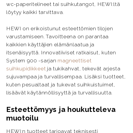
wc-paperitelineet tai suihkutangot, HEWI:ltä
löytyy kaikki tarvittava.
HEWI on erikoistunut esteettömien tilojen
varustamiseen. Tavoitteena on parantaa
kaikkien käyttäjien elämänlaatua ja
itsenäisyyttä. Innovatiiviset ratkaisut, kuten
System 900 -sarjan
magneettiset
suihkupidikkeet
ja tukikahvat, tekevät arjesta
sujuvampaa ja turvallisempaa. Lisäksi tuotteet,
kuten pesualtaat ja tukevat suihkuistuimet,
lisäävät käytännöllisyyttä ja turvallisuutta.
Esteettömyys ja houkutteleva
muotoilu
HEWI:n tuotteet tarjoavat teknisesti