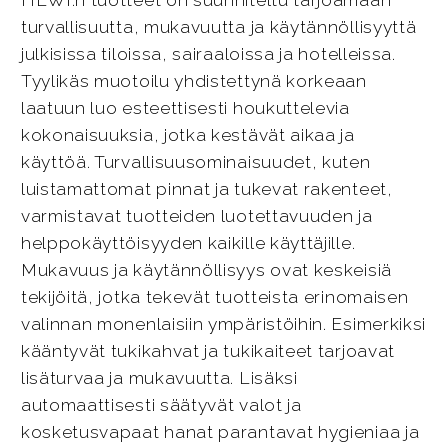
HEWI:n tuotteet on suunniteltu tarjoamaan
turvallisuutta, mukavuutta ja käytännöllisyyttä
julkisissa tiloissa, sairaaloissa ja hotelleissa.
Tyylikäs muotoilu yhdistettynä korkeaan
laatuun luo esteettisesti houkuttelevia
kokonaisuuksia, jotka kestävät aikaa ja
käyttöä. Turvallisuusominaisuudet, kuten
luistamattomat pinnat ja tukevat rakenteet,
varmistavat tuotteiden luotettavuuden ja
helppokäyttöisyyden kaikille käyttäjille.
Mukavuus ja käytännöllisyys ovat keskeisiä
tekijöitä, jotka tekevät tuotteista erinomaisen
valinnan monenlaisiin ympäristöihin. Esimerkiksi
kääntyvät tukikahvat ja tukikaiteet tarjoavat
lisäturvaa ja mukavuutta. Lisäksi
automaattisesti säätyvät valot ja
kosketusvapaat hanat parantavat hygieniaa ja