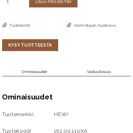
LISÄÄ PROJEKTIIN
Tuotekortti
Valmistajan tuotesivu
KYSY TUOTTEESTA
Ominaisuudet
Vastuullisuus
Ominaisuudet
Tuotemerkki
HEWI
Tuotekoodi
162.09.110XA