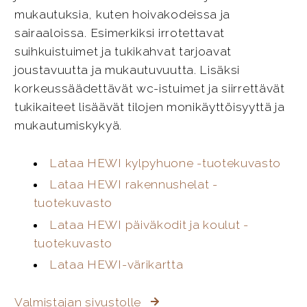
mukautuksia, kuten hoivakodeissa ja
sairaaloissa. Esimerkiksi irrotettavat
suihkuistuimet ja tukikahvat tarjoavat
joustavuutta ja mukautuvuutta. Lisäksi
korkeussäädettävät wc-istuimet ja siirrettävät
tukikaiteet lisäävät tilojen monikäyttöisyyttä ja
mukautumiskykyä.
Lataa HEWI kylpyhuone -tuotekuvasto
Lataa HEWI rakennushelat -
tuotekuvasto
Lataa HEWI päiväkodit ja koulut -
tuotekuvasto
Lataa HEWI-värikartta
Valmistajan sivustolle