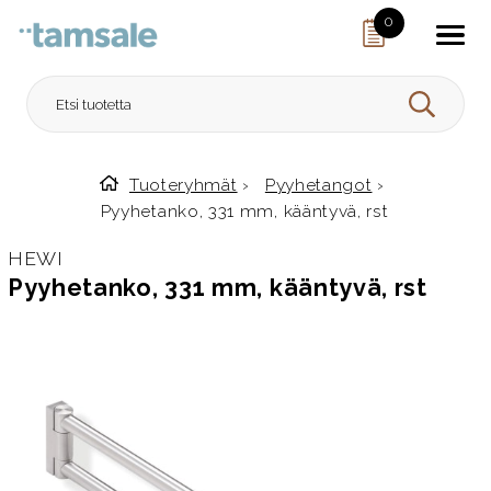
Skip to content
0
HAE
Tuoteryhmät
›
Pyyhetangot
›
Etusivulle
Pyyhetanko, 331 mm, kääntyvä, rst
HEWI
Pyyhetanko, 331 mm, kääntyvä, rst