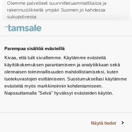
Olemme palvelleet suunnitteluammattilaisia ja
rakennusliikkeitä ympäri Suomen jo kahdessa
sukupolvessa.
Ota yhteyttä - autamme mielellämme
Tuotekuvastot
Parempaa sisältöä evästeillä
Kivaa, että tulit sivuillemme. Käytämme evästeitä
Instagram
käyttökokemuksen parantamiseen ja analytiikkaan sekä
BIM-objektit
olennaisen toiminnallisuuden mahdollistamiseksi, kuten
tuotekuvastojen esittämiseen. Suostumuksellasi käytämme
Yhteystiedot
evästeitä myös markkinoinnin kohdentamiseen.
Napsauttamalla "Selvä" hyväksyt evästeiden käytön.
Tiedotteet
Tietosuojaseloste
Tietoa evästeistä
Näytä tiedot
Evästeasetukset