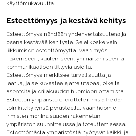
käyttömukavuutta.
Esteettömyys ja kestävä kehitys
Esteettömyys nähdään yhdenvertaisuutena ja
osana kestävää kehitystä. Se ei koske vain
liikkumisen esteettömyyttä, vaan myös
näkemiseen, kuulemiseen, ymmärtämiseen ja
kommunikaatioon liittyviä asioita.
Esteettömyys merkitsee turvallisuutta ja
laatua, ja se kuvastaa ajattelutapaa, oikeita
asenteita ja erilaisuuden huomioon ottamista.
Esteetön ympäristö ei erottele ihmisiä heidän
toimintakykynsä perusteella, vaan huomioi
ihmisten moninaisuuden rakennetun
ympäristön suunnittelussa ja toteuttamisessa.
Esteettömästä ympäristöstä hyötyvät kaikki, ja