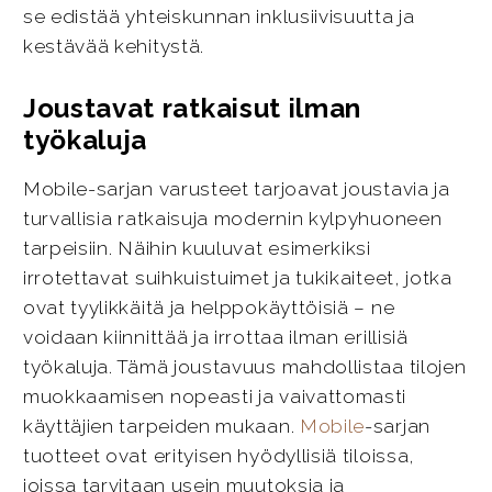
se edistää yhteiskunnan inklusiivisuutta ja
kestävää kehitystä.
Joustavat ratkaisut ilman
työkaluja
Mobile-sarjan varusteet tarjoavat joustavia ja
turvallisia ratkaisuja modernin kylpyhuoneen
tarpeisiin. Näihin kuuluvat esimerkiksi
irrotettavat suihkuistuimet ja tukikaiteet, jotka
ovat tyylikkäitä ja helppokäyttöisiä – ne
voidaan kiinnittää ja irrottaa ilman erillisiä
työkaluja. Tämä joustavuus mahdollistaa tilojen
muokkaamisen nopeasti ja vaivattomasti
käyttäjien tarpeiden mukaan.
Mobile
-sarjan
tuotteet ovat erityisen hyödyllisiä tiloissa,
joissa tarvitaan usein muutoksia ja