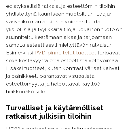
edistyksellisiä ratkaisuja esteettömiin tiloihin
yhdistettynä kauniiseen muotoiluun. Laajan
värivalikoiman ansiosta voidaan luoda
yksilöllisiä ja tyylikkäitä tiloja. Jokainen tuote on
suunniteltu kestämään aikaa ja tarjoamaan
samalla esteettisesti miellyttävän ratkaisun.
Esimerkiksi
PVD-pinnoitetut tuotteet
tarjoavat
sekä kestävyyttä että esteettistä vetovoimaa.
Lisäksi tuotteet, kuten kontrastiväriset kahvat
ja painikkeet, parantavat visuaalista
esteettömyyttä ja helpottavat käyttöä
heikkonäköisille.
Turvalliset ja käytännölliset
ratkaisut julkisiin tiloihin