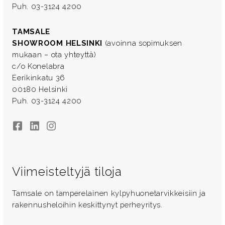
Puh. 03-3124 4200
TAMSALE
SHOWROOM HELSINKI
(avoinna sopimuksen
mukaan – ota yhteyttä)
c/o Konelabra
Eerikinkatu 36
00180 Helsinki
Puh. 03-3124 4200
Facebook
LinkedIn
Instagram
Viimeisteltyjä tiloja
Tamsale on tamperelainen kylpyhuonetarvikkeisiin ja
rakennusheloihin keskittynyt perheyritys.