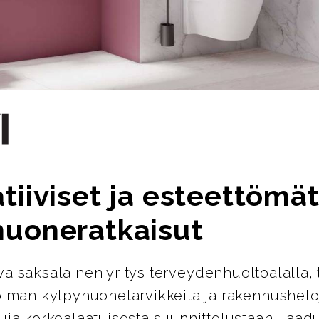
tiiviset ja esteettömä
huoneratkaisut
ava saksalainen yritys terveydenhuoltoalalla, 
oiman kylpyhuonetarvikkeita ja rakennusheloj
uja korkealaatuisesta suunnittelustaan, laad