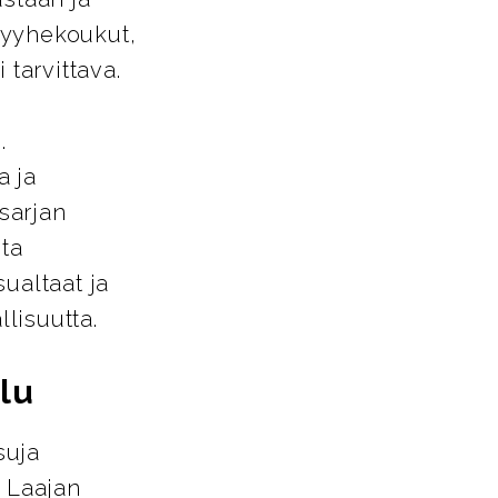
pyyhekoukut,
 tarvittava.
.
a ja
-sarjan
sta
ualtaat ja
llisuutta.
lu
suja
. Laajan