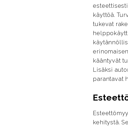
esteettisest
käyttöä. Tur
tukevat rake
helppokäyttö
käytännöllis
erinomaisen
kääntyvät tu
Lisäksi auto
parantavat 
Esteett
Esteettömyy
kehitystä. S