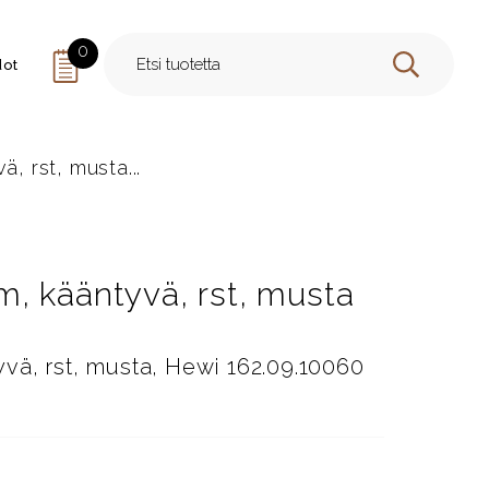
0
dot
HAE
, rst, musta...
, kääntyvä, rst, musta
ä, rst, musta, Hewi 162.09.10060