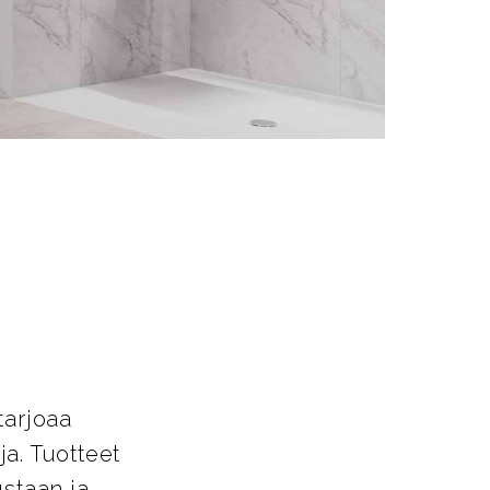
t
tarjoaa
a. Tuotteet
ustaan ja