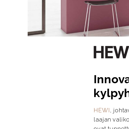
Innova
kylpy
HEWI
, joht
laajan valik
ovat tunnett