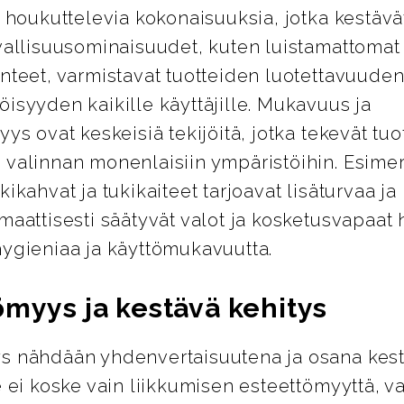
i houkuttelevia kokonaisuuksia, jotka kestävät
vallisuusominaisuudet, kuten luistamattomat 
nteet, varmistavat tuotteiden luotettavuuden
isyyden kaikille käyttäjille. Mukavuus ja
yys ovat keskeisiä tekijöitä, jotka tekevät tuo
 valinnan monenlaisiin ympäristöihin. Esimer
kikahvat ja tukikaiteet tarjoavat lisäturvaa j
maattisesti säätyvät valot ja kosketusvapaat 
hygieniaa ja käyttömukavuutta.
ömyys ja kestävä kehitys
s nähdään yhdenvertaisuutena ja osana kes
e ei koske vain liikkumisen esteettömyyttä, 