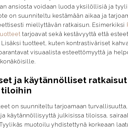
an ansiosta voidaan luoda yksilöllisiä ja tyylik
ote on suunniteltu kestämään aikaa ja tarjo
ettisesti miellyttävän ratkaisun. Esimerkiksi
tuotteet
tarjoavat sekä kestävyyttä että esteet
Lisäksi tuotteet, kuten kontrastiväriset kahva
parantavat visuaalista esteettömyyttä ja help
konäköisille.
set ja käytännölliset ratkaisut
 tiloihin
eet on suunniteltu tarjoamaan turvallisuutta,
a käytännöllisyyttä julkisissa tiloissa, sairaa
 Tyylikäs muotoilu yhdistettynä korkeaan laa