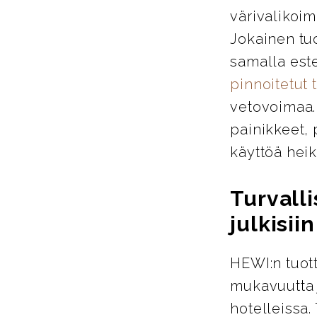
värivalikoim
Jokainen tu
samalla este
pinnoitetut 
vetovoimaa. 
painikkeet, 
käyttöä heik
Turvalli
julkisiin
HEWI:n tuott
mukavuutta j
hotelleissa.