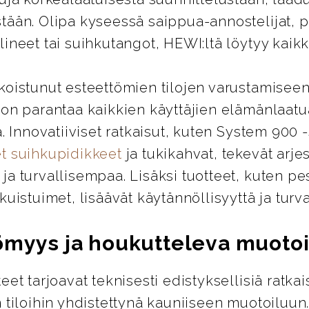
tään. Olipa kyseessä saippua-annostelijat, 
ineet tai suihkutangot, HEWI:ltä löytyy kaikki
koistunut esteettömien tilojen varustamiseen
 on parantaa kaikkien käyttäjien elämänlaatu
ä. Innovatiiviset ratkaisut, kuten System 900 
t suihkupidikkeet
ja tukikahvat, tekevät arje
a turvallisempaa. Lisäksi tuotteet, kuten pes
kuistuimet, lisäävät käytännöllisyyttä ja turva
ömyys ja houkutteleva muotoi
eet tarjoavat teknisesti edistyksellisiä ratkai
 tiloihin yhdistettynä kauniiseen muotoiluun