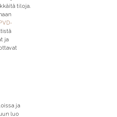
käitä tiloja.
amaan
PVD-
tistä
t ja
ottavat
loissa ja
tuun luo