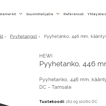
otemerkit
Suunnittelijalle
Referenssit
Yhteystie
ät
›
Pyyhetangot
›
Pyyhetanko, 446 mm, kääntyvä
HEWI
Pyyhetanko, 446 mm
Pyyhetanko, 446 mm, kääntyv
DC – Tamsale
Tuotekoodi:
162.09.10060 DC