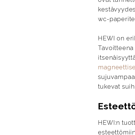
kestävyydes
wc-paperitel
HEWI on eri
Tavoitteena
itsenäisyytt
magneettise
sujuvampaa j
tukevat suih
Esteett
HEWI:n tuott
esteettömiin