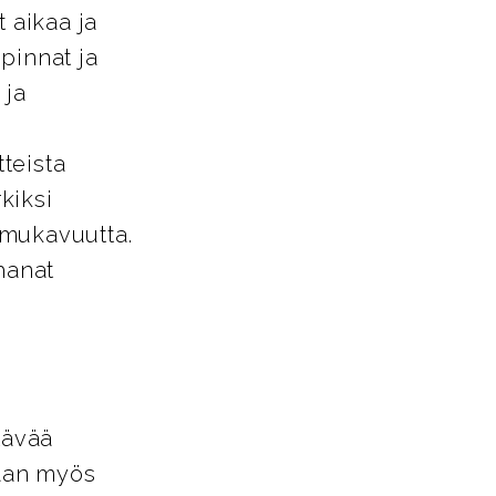
 aikaa ja
pinnat ja
 ja
tteista
kiksi
a mukavuutta.
hanat
tävää
vaan myös