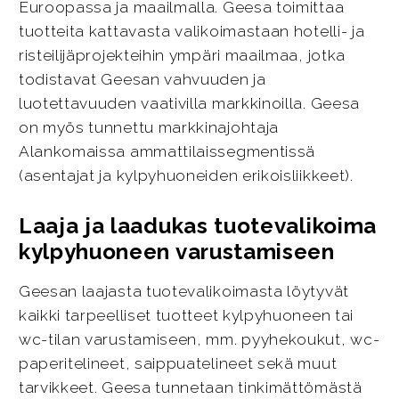
Euroopassa ja maailmalla. Geesa toimittaa
tuotteita kattavasta valikoimastaan hotelli- ja
risteilijäprojekteihin ympäri maailmaa, jotka
todistavat Geesan vahvuuden ja
luotettavuuden vaativilla markkinoilla. Geesa
on myös tunnettu markkinajohtaja
Alankomaissa ammattilaissegmentissä
(asentajat ja kylpyhuoneiden erikoisliikkeet).
Laaja ja laadukas tuotevalikoima
kylpyhuoneen varustamiseen
Geesan laajasta tuotevalikoimasta löytyvät
kaikki tarpeelliset tuotteet kylpyhuoneen tai
wc-tilan varustamiseen, mm. pyyhekoukut, wc-
paperitelineet, saippuatelineet sekä muut
tarvikkeet. Geesa tunnetaan tinkimättömästä