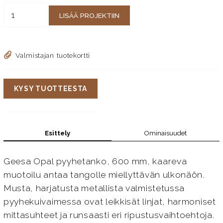
LISÄÄ PROJEKTIIN
Valmistajan tuotekortti
KYSY TUOTTEESTA
Esittely
Ominaisuudet
Geesa Opal pyyhetanko, 600 mm, kaareva
muotoilu antaa tangolle miellyttävän ulkonäön.
Musta, harjatusta metallista valmistetussa
pyyhekuivaimessa ovat leikkisät linjat, harmoniset
mittasuhteet ja runsaasti eri ripustusvaihtoehtoja.