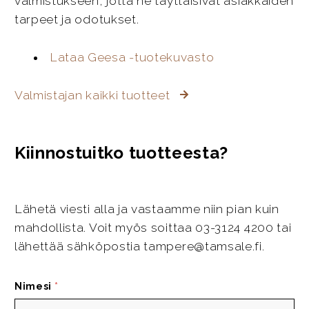
valmistukseen, jotta ne täyttäisivät asiakkaiden
tarpeet ja odotukset.
Lataa Geesa -tuotekuvasto
Valmistajan kaikki tuotteet
Kiinnostuitko tuotteesta?
Lähetä viesti alla ja vastaamme niin pian kuin
mahdollista. Voit myös soittaa 03-3124 4200 tai
lähettää sähköpostia tampere@tamsale.fi.
Nimesi
*