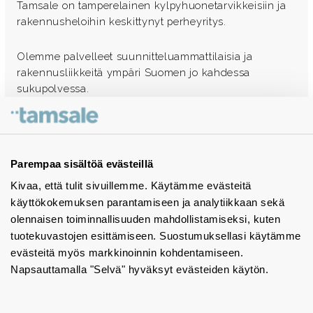
Tamsale on tamperelainen kylpyhuonetarvikkeisiin ja
rakennusheloihin keskittynyt perheyritys.
Olemme palvelleet suunnitteluammattilaisia ja
rakennusliikkeitä ympäri Suomen jo kahdessa
sukupolvessa.
Ota yhteyttä - autamme mielellämme
Tuotekuvastot
Parempaa sisältöä evästeillä
Kivaa, että tulit sivuillemme. Käytämme evästeitä
Instagram
käyttökokemuksen parantamiseen ja analytiikkaan sekä
BIM-objektit
olennaisen toiminnallisuuden mahdollistamiseksi, kuten
tuotekuvastojen esittämiseen. Suostumuksellasi käytämme
Yhteystiedot
evästeitä myös markkinoinnin kohdentamiseen.
Napsauttamalla "Selvä" hyväksyt evästeiden käytön.
Tiedotteet
Tietosuojaseloste