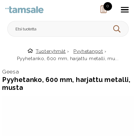
Skip to content
0
HAE
Tuoteryhmät
›
Pyyhetangot
›
Etusivulle
Pyyhetanko, 600 mm, harjattu metalli, mu...
Geesa
Pyyhetanko, 600 mm, harjattu metalli,
musta