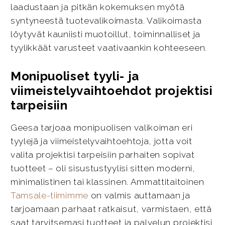
laadustaan ja pitkän kokemuksen myötä
syntyneestä tuotevalikoimasta. Valikoimasta
löytyvät kauniisti muotoillut, toiminnalliset ja
tyylikkäät varusteet vaativaankin kohteeseen.
Monipuoliset tyyli- ja
viimeistelyvaihtoehdot projektisi
tarpeisiin
Geesa tarjoaa monipuolisen valikoiman eri
tyylejä ja viimeistelyvaihtoehtoja, jotta voit
valita projektisi tarpeisiin parhaiten sopivat
tuotteet – oli sisustustyylisi sitten moderni,
minimalistinen tai klassinen. Ammattitaitoinen
Tamsale-tiimimme
on valmis auttamaan ja
tarjoamaan parhaat ratkaisut, varmistaen, että
saat tarvitsemasi tuotteet ja palvelun projektisi