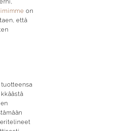
erni,
tiimimme
on
taen, että
ten
 tuotteensa
ikkäästä
den
estämään
eritelineet