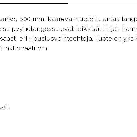
anko, 600 mm, kaareva muotoilu antaa tango
sa pyyhetangossa ovat leikkisät linjat, har
nsaasti eri ripustusvaihtoehtoja. Tuote on yk
funktionaalinen.
vit