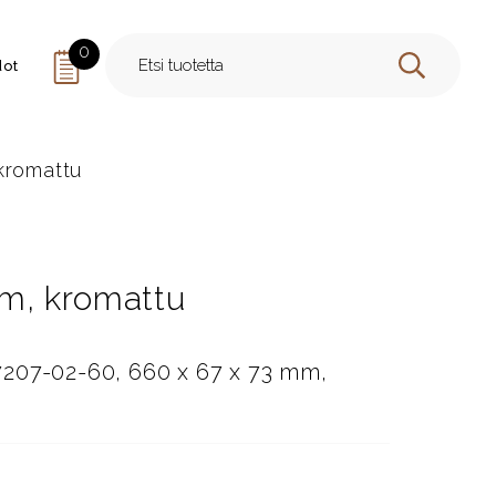
0
dot
HAE
kromattu
m, kromattu
207-02-60, 660 x 67 x 73 mm,