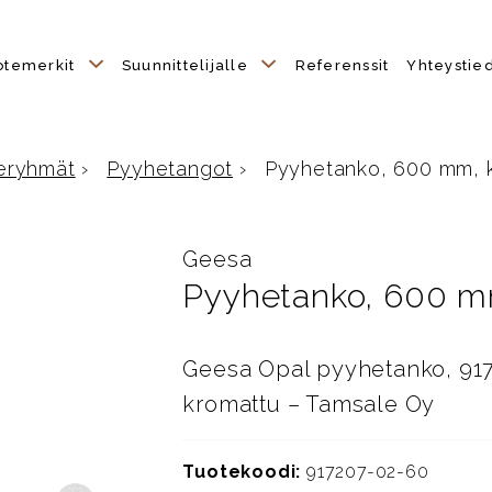
otemerkit
Suunnittelijalle
Referenssit
Yhteystie
eryhmät
›
Pyyhetangot
›
Pyyhetanko, 600 mm, 
ulle
Geesa
Pyyhetanko, 600 m
Geesa Opal pyyhetanko, 917
kromattu – Tamsale Oy
Tuotekoodi:
917207-02-60