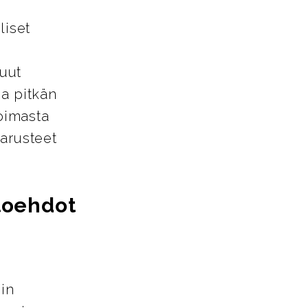
liset
uut
ja pitkän
oimasta
varusteet
htoehdot
iin