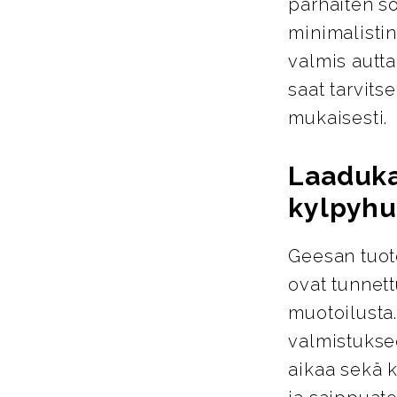
parhaiten so
minimalistin
valmis autta
saat tarvits
mukaisesti.
Laaduka
kylpyhu
Geesan tuote
ovat tunnett
muotoilusta
valmistukse
aikaa sekä k