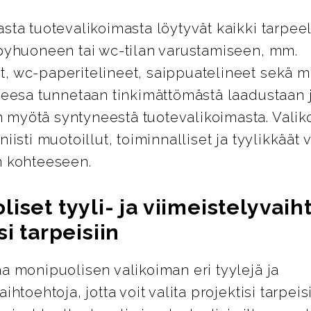
sta tuotevalikoimasta löytyvät kaikki tarpeel
lpyhuoneen tai wc-tilan varustamiseen, mm.
, wc-paperitelineet, saippuatelineet sekä m
Geesa tunnetaan tinkimättömästä laadustaan 
myötä syntyneestä tuotevalikoimasta. Valik
niisti muotoillut, toiminnalliset ja tyylikkäät 
n kohteeseen.
iset tyyli- ja viimeistelyvai
si tarpeisiin
a monipuolisen valikoiman eri tyylejä ja
ihtoehtoja, jotta voit valita projektisi tarpeis