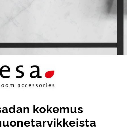
sadan kokemus
huonetarvikkeista