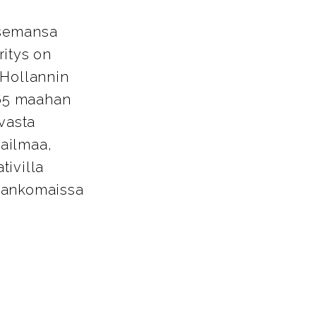
asemansa
ritys on
 Hollannin
 65 maahan
avasta
aailmaa,
tivilla
Alankomaissa