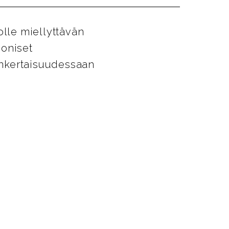
lle miellyttävän
moniset
sinkertaisuudessaan