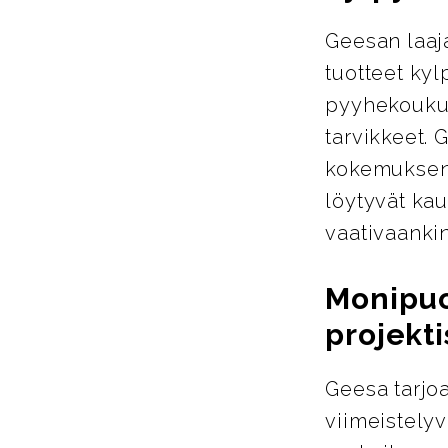
Geesan laaja
tuotteet ky
pyyhekoukut
tarvikkeet. 
kokemuksen 
löytyvät kau
vaativaanki
Monipuol
projekti
Geesa tarjoa
viimeistelyva