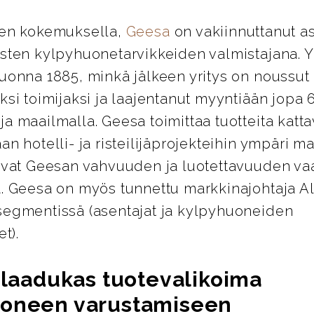
den kokemuksella,
Geesa
on vakiinnuttanut 
isten kylpyhuonetarvikkeiden valmistajana. Y
vuonna 1885, minkä jälkeen yritys on noussut
ksi toimijaksi ja laajentanut myyntiään jopa
a maailmalla. Geesa toimittaa tuotteita katt
an hotelli- ja risteilijäprojekteihin ympäri m
avat Geesan vahvuuden ja luotettavuuden vaa
a. Geesa on myös tunnettu markkinajohtaja 
segmentissä (asentajat ja kylpyhuoneiden
et).
a laadukas tuotevalikoima
oneen varustamiseen