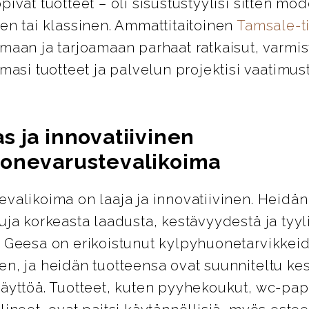
pivat tuotteet – oli sisustustyylisi sitten mod
en tai klassinen. Ammattitaitoinen
Tamsale-
maan ja tarjoamaan parhaat ratkaisut, varmis
emasi tuotteet ja palvelun projektisi vaatimus
s ja innovatiivinen
onevarustevalikoima
valikoima on laaja ja innovatiivinen. Heidän
uja korkeasta laadusta, kestävyydestä ja tyyl
. Geesa on erikoistunut kylpyhuonetarvikkei
en, ja heidän tuotteensa ovat suunniteltu k
äyttöä. Tuotteet, kuten pyyhekoukut, wc-pap