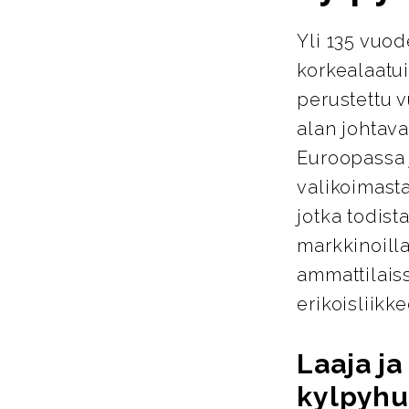
Yli 135 vuo
korkealaatu
perustettu 
alan johtava
Euroopassa j
valikoimasta
jotka todist
markkinoill
ammattilais
erikoisliikke
Laaja j
kylpyhu