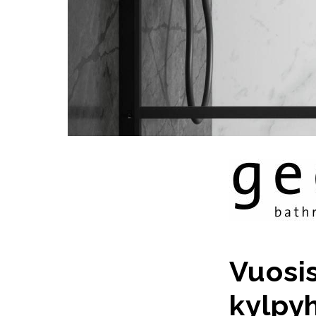
Vuosi
kylpy