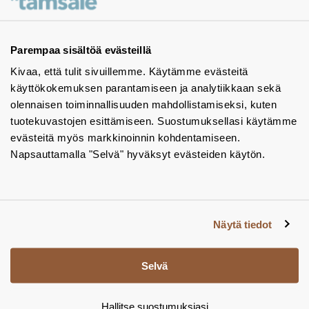
Ota yhteyttä - autamme mielellämme
Tuotekuvastot
Parempaa sisältöä evästeillä
Kivaa, että tulit sivuillemme. Käytämme evästeitä
Instagram
käyttökokemuksen parantamiseen ja analytiikkaan sekä
BIM-objektit
olennaisen toiminnallisuuden mahdollistamiseksi, kuten
tuotekuvastojen esittämiseen. Suostumuksellasi käytämme
Yhteystiedot
evästeitä myös markkinoinnin kohdentamiseen.
Napsauttamalla "Selvä" hyväksyt evästeiden käytön.
Tiedotteet
Tietosuojaseloste
Tietoa evästeistä
Näytä tiedot
Evästeasetukset
Selvä
Hallitse suostumuksiasi