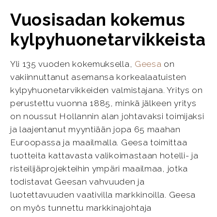
Vuosisadan kokemus
kylpyhuonetarvikkeista
Yli 135 vuoden kokemuksella,
Geesa
on
vakiinnuttanut asemansa korkealaatuisten
kylpyhuonetarvikkeiden valmistajana. Yritys on
perustettu vuonna 1885, minkä jälkeen yritys
on noussut Hollannin alan johtavaksi toimijaksi
ja laajentanut myyntiään jopa 65 maahan
Euroopassa ja maailmalla. Geesa toimittaa
tuotteita kattavasta valikoimastaan hotelli- ja
risteilijäprojekteihin ympäri maailmaa, jotka
todistavat Geesan vahvuuden ja
luotettavuuden vaativilla markkinoilla. Geesa
on myös tunnettu markkinajohtaja