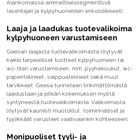
Alankomaissa ammattilaissegmentissä
(asentajat ja kylpyhuoneiden erikoisliikkeet).
Laaja ja laadukas tuotevalikoima
kylpyhuoneen varustamiseen
Geesan laajasta tuotevalikoimasta löytyvät
kaikki tarpeelliset tuotteet kylpyhuoneen tai
wc-tilan varustamiseen, mm. pyyhekoukut, wc-
paperitelineet, saippuatelineet sekä muut
tarvikkeet. Geesa tunnetaan tinkimättömästä
laadustaan ja pitkän kokemuksen myötä
syntyneestä tuotevalikoimasta. Valikoimasta
löytyvät kauniisti muotoillut, toiminnalliset ja
tyylikkäät varusteet vaativaankin kohteeseen.
Monipuoliset tyyli- ja