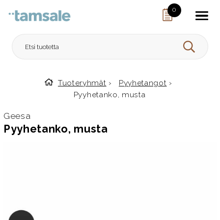
Skip to content
0
HAE
Tuoteryhmät
›
Pyyhetangot
›
Etusivulle
Pyyhetanko, musta
Geesa
Pyyhetanko, musta