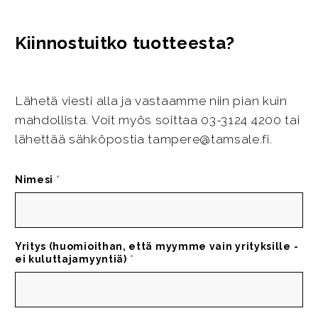
Kiinnostuitko tuotteesta?
Lähetä viesti alla ja vastaamme niin pian kuin
mahdollista. Voit myös soittaa 03-3124 4200 tai
lähettää sähköpostia tampere@tamsale.fi.
Nimesi
*
Yritys (huomioithan, että myymme vain yrityksille -
ei kuluttajamyyntiä)
*