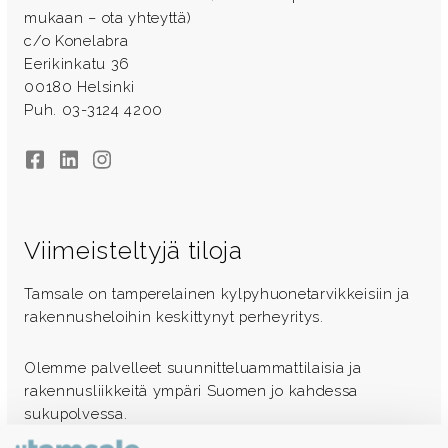
mukaan – ota yhteyttä)
c/o Konelabra
Eerikinkatu 36
00180 Helsinki
Puh. 03-3124 4200
Facebook
LinkedIn
Instagram
Viimeisteltyjä tiloja
Tamsale on tamperelainen kylpyhuonetarvikkeisiin ja
rakennusheloihin keskittynyt perheyritys.
Olemme palvelleet suunnitteluammattilaisia ja
rakennusliikkeitä ympäri Suomen jo kahdessa
sukupolvessa.