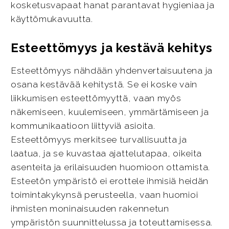
kosketusvapaat hanat parantavat hygieniaa ja
käyttömukavuutta.
Esteettömyys ja kestävä kehitys
Esteettömyys nähdään yhdenvertaisuutena ja
osana kestävää kehitystä. Se ei koske vain
liikkumisen esteettömyyttä, vaan myös
näkemiseen, kuulemiseen, ymmärtämiseen ja
kommunikaatioon liittyviä asioita.
Esteettömyys merkitsee turvallisuutta ja
laatua, ja se kuvastaa ajattelutapaa, oikeita
asenteita ja erilaisuuden huomioon ottamista.
Esteetön ympäristö ei erottele ihmisiä heidän
toimintakykynsä perusteella, vaan huomioi
ihmisten moninaisuuden rakennetun
ympäristön suunnittelussa ja toteuttamisessa.