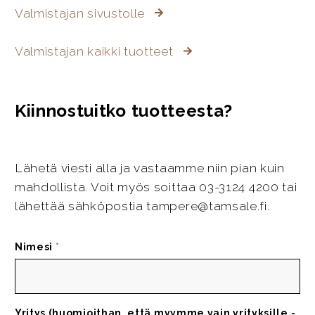
Valmistajan sivustolle
Valmistajan kaikki tuotteet
Kiinnostuitko tuotteesta?
Lähetä viesti alla ja vastaamme niin pian kuin
mahdollista. Voit myös soittaa 03-3124 4200 tai
lähettää sähköpostia tampere@tamsale.fi.
Nimesi
*
Yritys (huomioithan, että myymme vain yrityksille -