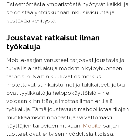
Esteettömästä ympäristöstä hyötyvät kaikki, ja
se edistää yhteiskunnan inklusiivisuutta ja
kestävää kehitystä.
Joustavat ratkaisut ilman
työkaluja
Mobile-sarjan varusteet tarjoavat joustavia ja
turvallisia ratkaisuja modernin kylpyhuoneen
tarpeisiin. Näihin kuuluvat esimerkiksi
irrotettavat suihkuistuimet ja tukikaiteet, jotka
ovat tyylikkäitä ja helppokäyttöisiä – ne
voidaan kiinnittää ja irrottaa ilman erillisiä
työkaluja. Tämä joustavuus mahdollistaa tilojen
muokkaamisen nopeasti ja vaivattomasti
käyttäjien tarpeiden mukaan.
Mobile
-sarjan
tuotteet ovat erityisen hyödyllisiä tiloissa,