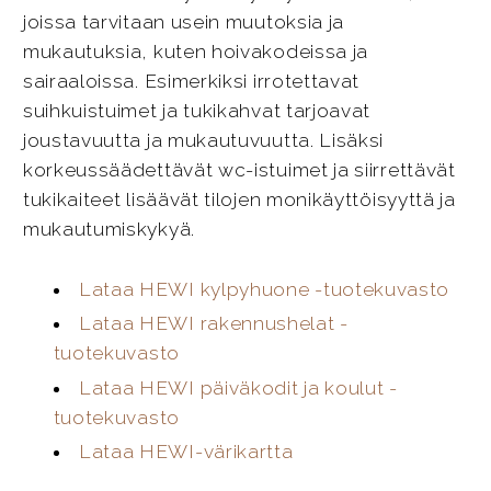
joissa tarvitaan usein muutoksia ja
mukautuksia, kuten hoivakodeissa ja
sairaaloissa. Esimerkiksi irrotettavat
suihkuistuimet ja tukikahvat tarjoavat
joustavuutta ja mukautuvuutta. Lisäksi
korkeussäädettävät wc-istuimet ja siirrettävät
tukikaiteet lisäävät tilojen monikäyttöisyyttä ja
mukautumiskykyä.
Lataa HEWI kylpyhuone -tuotekuvasto
Lataa HEWI rakennushelat -
tuotekuvasto
Lataa HEWI päiväkodit ja koulut -
tuotekuvasto
Lataa HEWI-värikartta