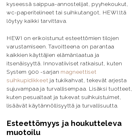
kyseessä saippua-annostelijat, pyyhekoukut,
wc-paperitelineet tai suihkutangot, HEWI:ltä
löytyy kaikki tarvittava.
HEWI on erikoistunut esteettömien tilojen
varustamiseen. Tavoitteena on parantaa
kaikkien käyttäjien elämänlaatua ja
itsenäisyyttä. Innovatiiviset ratkaisut, kuten
System 900 -sarjan
magneettiset
suihkupidikkeet
ja tukikahvat, tekevät arjesta
sujuvampaa ja turvallisempaa. Lisäksi tuotteet,
kuten pesualtaat ja tukevat suihkuistuimet,
lisäävät käytännöllisyyttä ja turvallisuutta.
Esteettömyys ja houkutteleva
muotoilu