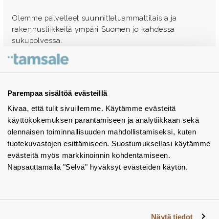
Olemme palvelleet suunnitteluammattilaisia ja
rakennusliikkeitä ympäri Suomen jo kahdessa
sukupolvessa.
Ota yhteyttä - autamme mielellämme
Tuotekuvastot
Parempaa sisältöä evästeillä
Kivaa, että tulit sivuillemme. Käytämme evästeitä
Instagram
käyttökokemuksen parantamiseen ja analytiikkaan sekä
BIM-objektit
olennaisen toiminnallisuuden mahdollistamiseksi, kuten
tuotekuvastojen esittämiseen. Suostumuksellasi käytämme
Yhteystiedot
evästeitä myös markkinoinnin kohdentamiseen.
Napsauttamalla "Selvä" hyväksyt evästeiden käytön.
Tiedotteet
Tietosuojaseloste
Tietoa evästeistä
Näytä tiedot