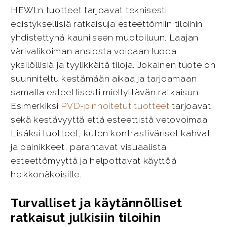
HEWI:n tuotteet tarjoavat teknisesti
edistyksellisiä ratkaisuja esteettömiin tiloihin
yhdistettynä kauniiseen muotoiluun. Laajan
värivalikoiman ansiosta voidaan luoda
yksilöllisiä ja tyylikkäitä tiloja. Jokainen tuote on
suunniteltu kestämään aikaa ja tarjoamaan
samalla esteettisesti miellyttävän ratkaisun.
Esimerkiksi
PVD-pinnoitetut tuotteet
tarjoavat
sekä kestävyyttä että esteettistä vetovoimaa.
Lisäksi tuotteet, kuten kontrastiväriset kahvat
ja painikkeet, parantavat visuaalista
esteettömyyttä ja helpottavat käyttöä
heikkonäköisille.
Turvalliset ja käytännölliset
ratkaisut julkisiin tiloihin