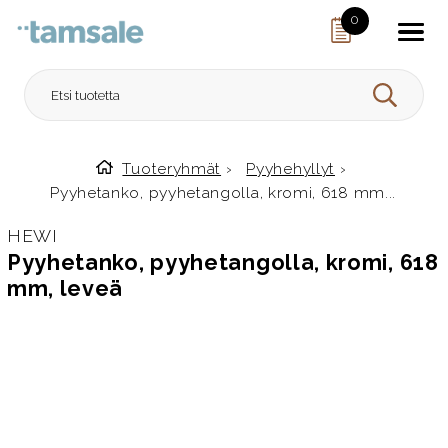
Skip to content
0
HAE
Tuoteryhmät
›
Pyyhehyllyt
›
Etusivulle
Pyyhetanko, pyyhetangolla, kromi, 618 mm...
HEWI
Pyyhetanko, pyyhetangolla, kromi, 618
mm, leveä