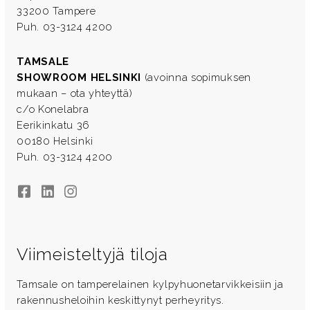
33200 Tampere
Puh. 03-3124 4200
TAMSALE
SHOWROOM HELSINKI
(avoinna sopimuksen
mukaan – ota yhteyttä)
c/o Konelabra
Eerikinkatu 36
00180 Helsinki
Puh. 03-3124 4200
Facebook
LinkedIn
Instagram
Viimeisteltyjä tiloja
Tamsale on tamperelainen kylpyhuonetarvikkeisiin ja
rakennusheloihin keskittynyt perheyritys.