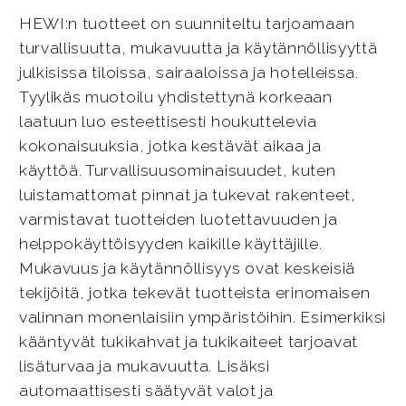
HEWI:n tuotteet on suunniteltu tarjoamaan
turvallisuutta, mukavuutta ja käytännöllisyyttä
julkisissa tiloissa, sairaaloissa ja hotelleissa.
Tyylikäs muotoilu yhdistettynä korkeaan
laatuun luo esteettisesti houkuttelevia
kokonaisuuksia, jotka kestävät aikaa ja
käyttöä. Turvallisuusominaisuudet, kuten
luistamattomat pinnat ja tukevat rakenteet,
varmistavat tuotteiden luotettavuuden ja
helppokäyttöisyyden kaikille käyttäjille.
Mukavuus ja käytännöllisyys ovat keskeisiä
tekijöitä, jotka tekevät tuotteista erinomaisen
valinnan monenlaisiin ympäristöihin. Esimerkiksi
kääntyvät tukikahvat ja tukikaiteet tarjoavat
lisäturvaa ja mukavuutta. Lisäksi
automaattisesti säätyvät valot ja