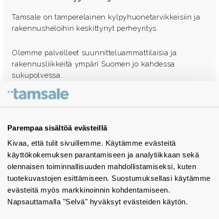
Tamsale on tamperelainen kylpyhuonetarvikkeisiin ja
rakennusheloihin keskittynyt perheyritys.
Olemme palvelleet suunnitteluammattilaisia ja
rakennusliikkeitä ympäri Suomen jo kahdessa
sukupolvessa.
Ota yhteyttä - autamme mielellämme
Tuotekuvastot
Parempaa sisältöä evästeillä
Kivaa, että tulit sivuillemme. Käytämme evästeitä
Instagram
käyttökokemuksen parantamiseen ja analytiikkaan sekä
BIM-objektit
olennaisen toiminnallisuuden mahdollistamiseksi, kuten
tuotekuvastojen esittämiseen. Suostumuksellasi käytämme
Yhteystiedot
evästeitä myös markkinoinnin kohdentamiseen.
Napsauttamalla "Selvä" hyväksyt evästeiden käytön.
Tiedotteet