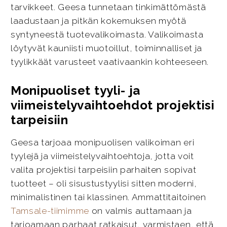
tarvikkeet. Geesa tunnetaan tinkimättömästä
laadustaan ja pitkän kokemuksen myötä
syntyneestä tuotevalikoimasta. Valikoimasta
löytyvät kauniisti muotoillut, toiminnalliset ja
tyylikkäät varusteet vaativaankin kohteeseen.
Monipuoliset tyyli- ja
viimeistelyvaihtoehdot projektisi
tarpeisiin
Geesa tarjoaa monipuolisen valikoiman eri
tyylejä ja viimeistelyvaihtoehtoja, jotta voit
valita projektisi tarpeisiin parhaiten sopivat
tuotteet – oli sisustustyylisi sitten moderni,
minimalistinen tai klassinen. Ammattitaitoinen
Tamsale-tiimimme
on valmis auttamaan ja
tarjoamaan parhaat ratkaisut, varmistaen, että