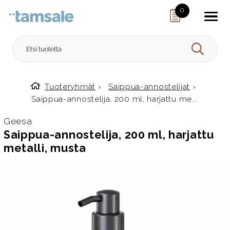
Skip to content
0
HAE
Tuoteryhmät
›
Saippua-annostelijat
›
Etusivulle
Saippua-annostelija, 200 ml, harjattu me...
Geesa
Saippua-annostelija, 200 ml, harjattu
metalli, musta