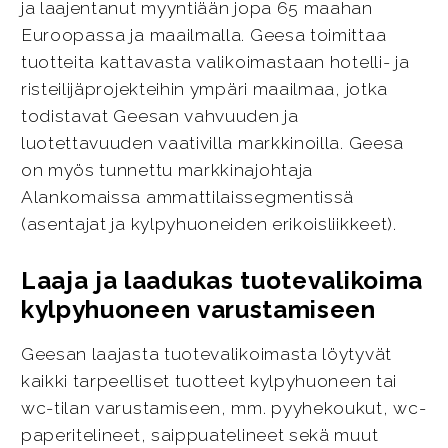
ja laajentanut myyntiään jopa 65 maahan
Euroopassa ja maailmalla. Geesa toimittaa
tuotteita kattavasta valikoimastaan hotelli- ja
risteilijäprojekteihin ympäri maailmaa, jotka
todistavat Geesan vahvuuden ja
luotettavuuden vaativilla markkinoilla. Geesa
on myös tunnettu markkinajohtaja
Alankomaissa ammattilaissegmentissä
(asentajat ja kylpyhuoneiden erikoisliikkeet).
Laaja ja laadukas tuotevalikoima
kylpyhuoneen varustamiseen
Geesan laajasta tuotevalikoimasta löytyvät
kaikki tarpeelliset tuotteet kylpyhuoneen tai
wc-tilan varustamiseen, mm. pyyhekoukut, wc-
paperitelineet, saippuatelineet sekä muut