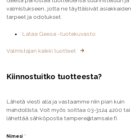
Geesa panostaa tuotteidensa suunnitteluun ja
valmistukseen, jotta ne täyttäisivät asiakkaiden
tarpeet ja odotukset.
Lataa Geesa -tuotekuvasto
Valmistajan kaikki tuotteet
Kiinnostuitko tuotteesta?
Lähetä viesti alla ja vastaamme niin pian kuin
mahdollista. Voit myös soittaa 03-3124 4200 tai
lähettää sähköpostia tampere@tamsale.fi.
Nimesi
*