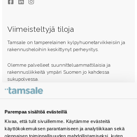
Facebook
LinkedIn
Instagram
Viimeisteltyjä tiloja
Tamsale on tamperelainen kylpyhuonetarvikkeisiin ja
rakennusheloihin keskittynyt perheyritys.
Olemme palvelleet suunnitteluammattilaisia ja
rakennusliikkeitä ympäri Suomen jo kahdessa
sukupolvessa.
Ota yhteyttä - autamme mielellämme
Tuotekuvastot
Parempaa sisältöä evästeillä
Kivaa, että tulit sivuillemme. Käytämme evästeitä
Instagram
käyttökokemuksen parantamiseen ja analytiikkaan sekä
BIM-objektit
olennaisen toiminnallisuuden mahdollistamiseksi, kuten