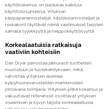
käyttökokemus on laadukas kaikissa
käyttöolosuhteissa. Yrityksen
käsipaperiannostelijat, käsidesiannostelijat ja
roskakorit täyttävät nämä vaatimukset tarjoten
samalla tyylikkyyttä ja helppokäyttöisyyttä.
Korkealaatuisia ratkaisuja
vaativiin kohteisiin
Dan Dryer panostaa jatkuvasti tuotteiden
muotoiluun ja tuotekehitykseen, mikä
vahvistaa yrityksen asemaa
kylpyhuonevarusteiden markkinoiden
johtavana toimijana. Yrityksen pitkä kokemus ja
vakuuttavat referenssit osoittavat yrityksen
osaamisen ja kyvyn tarjota korkealaatuisia
ratkaisuja vaativiin projekteihin.