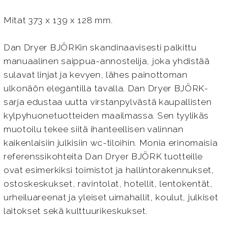
Mitat 373 x 139 x 128 mm.
Dan Dryer BJÖRKin skandinaavisesti palkittu
manuaalinen saippua-annostelija, joka yhdistää
sulavat linjat ja kevyen, lähes painottoman
ulkonäön elegantilla tavalla. Dan Dryer BJÖRK-
sarja edustaa uutta virstanpylvästä kaupallisten
kylpyhuonetuotteiden maailmassa. Sen tyylikäs
muotoilu tekee siitä ihanteellisen valinnan
kaikenlaisiin julkisiin wc-tiloihin. Monia erinomaisia
referenssikohteita Dan Dryer BJÖRK tuotteille
ovat esimerkiksi toimistot ja hallintorakennukset,
ostoskeskukset, ravintolat, hotellit, lentokentät,
urheiluareenat ja yleiset uimahallit, koulut, julkiset
laitokset sekä kulttuurikeskukset.