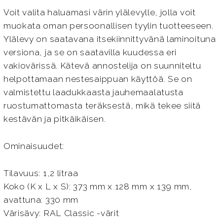
Voit valita haluamasi värin ylälevylle, jolla voit
muokata oman persoonallisen tyylin tuotteeseen.
Ylälevy on saatavana itsekiinnittyvänä laminoituna
versiona, ja se on saatavilla kuudessa eri
vakiovärissä. Kätevä annostelija on suunniteltu
helpottamaan nestesaippuan käyttöä. Se on
valmistettu laadukkaasta jauhemaalatusta
ruostumattomasta teräksestä, mikä tekee siitä
kestävän ja pitkäikäisen.
Ominaisuudet:
Tilavuus: 1,2 litraa
Koko (K x L x S): 373 mm x 128 mm x 139 mm,
avattuna: 330 mm
Värisävy: RAL Classic -värit