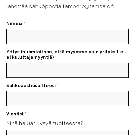
lähettää sähköpostia tampere@tamsale.fi.
Nimesi
*
Yritys (huomioithan, että myymme vain yrityksille -
ei kuluttajamyyntiä)
*
Sähköpostiosoitteesi
*
Viestisi
*
Mitä haluat kysyä tuotteesta?