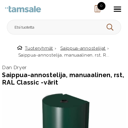
Skip to content
0
HAE
Tuoteryhmät
›
Saippua-annostelijat
›
Etusivulle
Saippua-annostelija, manuaalinen, rst, R...
Dan Dryer
Saippua-annostelija, manuaalinen, rst,
RAL Classic -värit