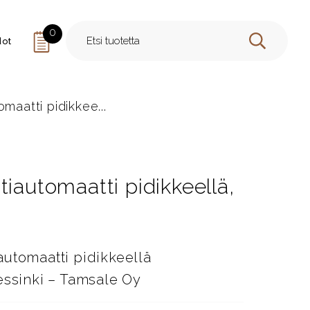
0
dot
HAE
maatti pidikkee...
tiautomaatti pidikkeellä,
utomaatti pidikkeellä
essinki – Tamsale Oy