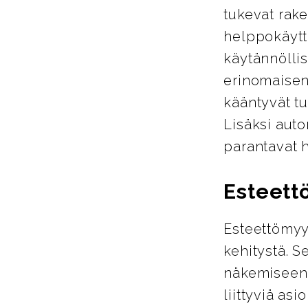
tukevat rake
helppokäyttö
käytännöllis
erinomaisen
kääntyvät tu
Lisäksi auto
parantavat 
Esteett
Esteettömyy
kehitystä. S
näkemiseen
liittyviä asi