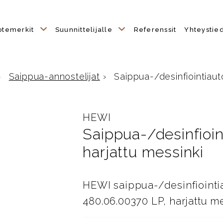
otemerkit
Suunnittelijalle
Referenssit
Yhteystie
›
Saippua-annostelijat
›
Saippua-/desinfiointiauto
HEWI
Saippua-/desinfioin
harjattu messinki
HEWI saippua-/desinfiointia
480.06.00370 LP, harjattu m