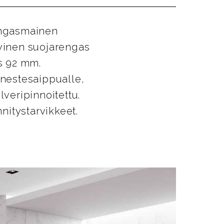
rengasmainen
ovinen suojarengas
s 92 mm.
i nestesaippualle,
lveripinnoitettu.
nitystarvikkeet.