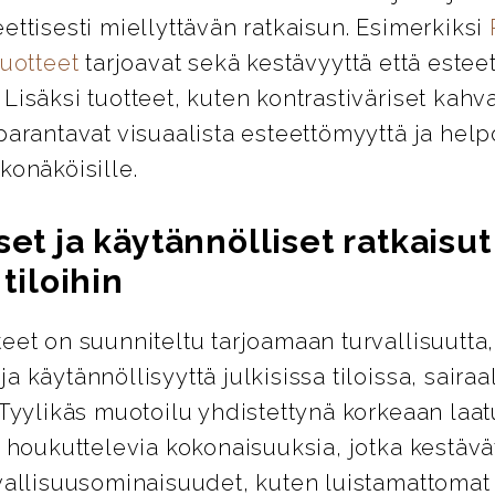
ettisesti miellyttävän ratkaisun. Esimerkiksi
tuotteet
tarjoavat sekä kestävyyttä että esteet
Lisäksi tuotteet, kuten kontrastiväriset kahva
parantavat visuaalista esteettömyyttä ja help
konäköisille.
set ja käytännölliset ratkaisut
 tiloihin
eet on suunniteltu tarjoamaan turvallisuutta,
a käytännöllisyyttä julkisissa tiloissa, sairaa
 Tyylikäs muotoilu yhdistettynä korkeaan laa
i houkuttelevia kokonaisuuksia, jotka kestävät
vallisuusominaisuudet, kuten luistamattomat 