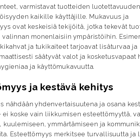
nteet, varmistavat tuotteiden luotettavuuden
isyyden kaikille käyttäjille. Mukavuus ja
yys ovat keskeisiä tekijöitä, jotka tekevät tuo
 valinnan monenlaisiin ympäristöihin. Esimer
kikahvat ja tukikaiteet tarjoavat lisäturvaa j
maattisesti säätyvät valot ja kosketusvapaat 
hygieniaa ja käyttömukavuutta.
ömyys ja kestävä kehitys
s nähdään yhdenvertaisuutena ja osana kes
e ei koske vain liikkumisen esteettömyyttä, 
, kuulemiseen, ymmärtämiseen ja kommunik
oita. Esteettömyys merkitsee turvallisuutta ja 