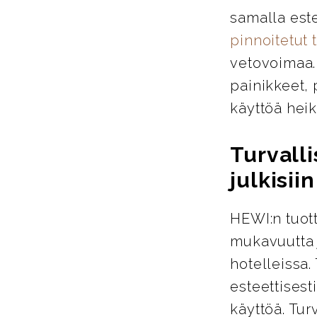
samalla este
pinnoitetut 
vetovoimaa. 
painikkeet, 
käyttöä heik
Turvalli
julkisiin
HEWI:n tuott
mukavuutta j
hotelleissa.
esteettisest
käyttöä. Tur