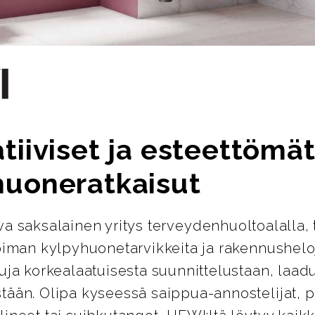
tiiviset ja esteettömä
huoneratkaisut
ava saksalainen yritys terveydenhuoltoalalla, 
oiman kylpyhuonetarvikkeita ja rakennusheloj
uja korkealaatuisesta suunnittelustaan, laad
tään. Olipa kyseessä saippua-annostelijat, 