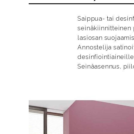
Saippua- tai desin
seinäkiinnitteinen
lasiosan suojaami
Annostelija satinoi
desinfiointiaineill
Seinäasennus, piil