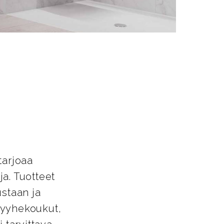
t
tarjoaa
a. Tuotteet
ustaan ja
pyyhekoukut,