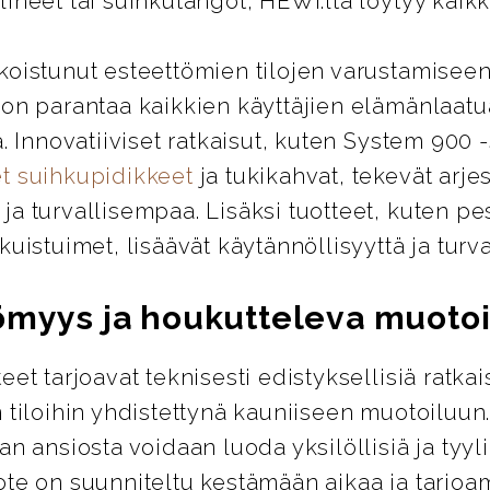
ineet tai suihkutangot, HEWI:ltä löytyy kaikki
koistunut esteettömien tilojen varustamiseen
 on parantaa kaikkien käyttäjien elämänlaatu
ä. Innovatiiviset ratkaisut, kuten System 900 
t suihkupidikkeet
ja tukikahvat, tekevät arje
a turvallisempaa. Lisäksi tuotteet, kuten pes
kuistuimet, lisäävät käytännöllisyyttä ja turva
ömyys ja houkutteleva muotoi
eet tarjoavat teknisesti edistyksellisiä ratkai
 tiloihin yhdistettynä kauniiseen muotoiluun
an ansiosta voidaan luoda yksilöllisiä ja tyylik
ote on suunniteltu kestämään aikaa ja tarjo