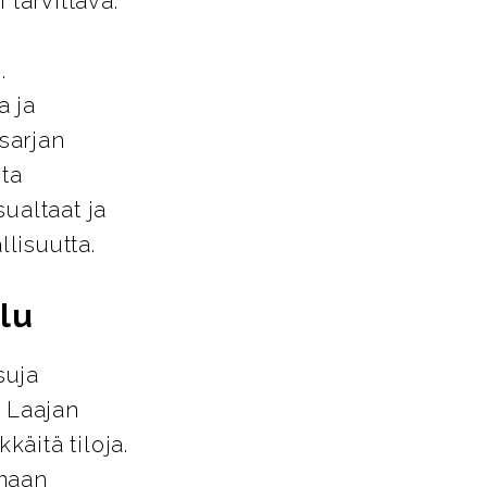
 tarvittava.
.
a ja
-sarjan
sta
ualtaat ja
llisuutta.
lu
suja
. Laajan
käitä tiloja.
amaan