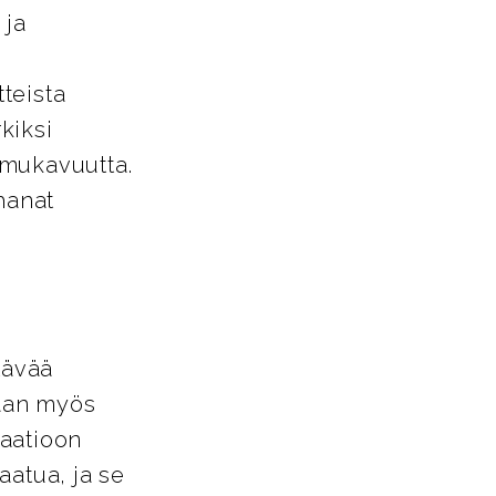
 ja
tteista
kiksi
a mukavuutta.
hanat
tävää
vaan myös
aatioon
laatua, ja se