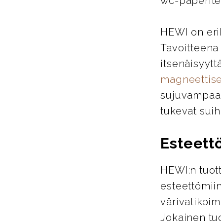
wc-paperitel
HEWI on eri
Tavoitteena
itsenäisyytt
magneettise
sujuvampaa j
tukevat suih
Esteett
HEWI:n tuott
esteettömiin
värivalikoim
Jokainen tu