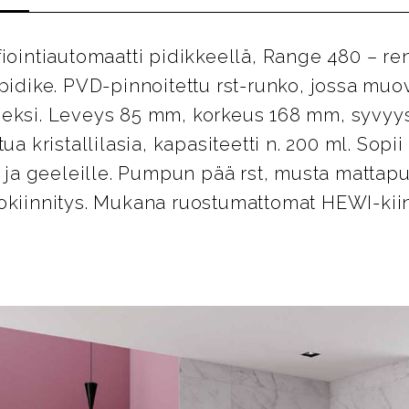
fiointiautomaatti pidikkeellä, Range 480 – 
 pidike. PVD-pinnoitettu rst-runko, jossa mu
seksi. Leveys 85 mm, korkeus 168 mm, syvyy
tua kristallilasia, kapasiteetti n. 200 ml. Sopi
e ja geeleille. Pumpun pää rst, musta mattapu
okiinnitys. Mukana ruostumattomat HEWI-kiin