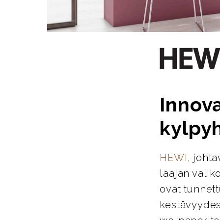
Innova
kylpy
HEWI
, joht
laajan valik
ovat tunnett
kestävyydes