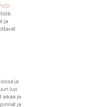
PVD-
tistä
t ja
ottavat
loissa ja
tuun luo
 aikaa ja
pinnat ja