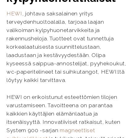
HEWI
, johtava saksalainen yritys
terveydenhuoltoalalla, tarjoaa laajan
valikoiman kylpyhuonetarvikkeita ja
rakennusheloja. Tuotteet ovat tunnettuja
korkealaatuisesta suunnittelustaan,
laadustaan ja kestävyydestään. Olipa
kyseessä saippua-annostelijat, pyyhekoukut,
wc-paperitelineet tai suihkutangot, HEWI:ltä
löytyy kaikki tarvittava.
HEWI on erikoistunut esteettömien tilojen
varustamiseen. Tavoitteena on parantaa
kaikkien käyttäjien elämänlaatua ja
itsenäisyyttä. Innovatiiviset ratkaisut, kuten
System 900 -sarjan
magneettiset