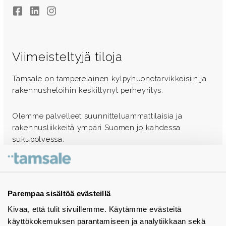
Facebook
LinkedIn
Instagram
Viimeisteltyjä tiloja
Tamsale on tamperelainen kylpyhuonetarvikkeisiin ja
rakennusheloihin keskittynyt perheyritys.
Olemme palvelleet suunnitteluammattilaisia ja
rakennusliikkeitä ympäri Suomen jo kahdessa
sukupolvessa.
Ota yhteyttä - autamme mielellämme
Tuotekuvastot
Parempaa sisältöä evästeillä
Kivaa, että tulit sivuillemme. Käytämme evästeitä
Instagram
käyttökokemuksen parantamiseen ja analytiikkaan sekä