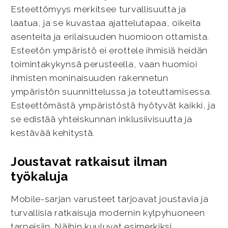
Esteettömyys merkitsee turvallisuutta ja
laatua, ja se kuvastaa ajattelutapaa, oikeita
asenteita ja erilaisuuden huomioon ottamista.
Esteetön ympäristö ei erottele ihmisiä heidän
toimintakykynsä perusteella, vaan huomioi
ihmisten moninaisuuden rakennetun
ympäristön suunnittelussa ja toteuttamisessa.
Esteettömästä ympäristöstä hyötyvät kaikki, ja
se edistää yhteiskunnan inklusiivisuutta ja
kestävää kehitystä.
Joustavat ratkaisut ilman
työkaluja
Mobile-sarjan varusteet tarjoavat joustavia ja
turvallisia ratkaisuja modernin kylpyhuoneen
tarpeisiin. Näihin kuuluvat esimerkiksi