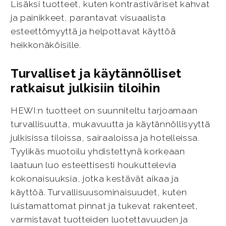
Lisäksi tuotteet, kuten kontrastiväriset kahvat
ja painikkeet, parantavat visuaalista
esteettömyyttä ja helpottavat käyttöä
heikkonäköisille.
Turvalliset ja käytännölliset
ratkaisut julkisiin tiloihin
HEWI:n tuotteet on suunniteltu tarjoamaan
turvallisuutta, mukavuutta ja käytännöllisyyttä
julkisissa tiloissa, sairaaloissa ja hotelleissa.
Tyylikäs muotoilu yhdistettynä korkeaan
laatuun luo esteettisesti houkuttelevia
kokonaisuuksia, jotka kestävät aikaa ja
käyttöä. Turvallisuusominaisuudet, kuten
luistamattomat pinnat ja tukevat rakenteet,
varmistavat tuotteiden luotettavuuden ja