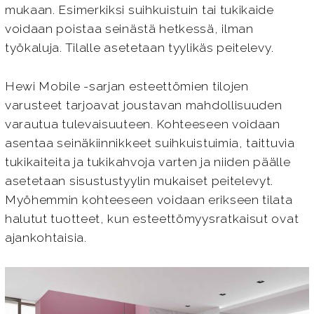
mukaan. Esimerkiksi suihkuistuin tai tukikaide
voidaan poistaa seinästä hetkessä, ilman
työkaluja. Tilalle asetetaan tyylikäs peitelevy.
Hewi Mobile -sarjan esteettömien tilojen
varusteet tarjoavat joustavan mahdollisuuden
varautua tulevaisuuteen. Kohteeseen voidaan
asentaa seinäkiinnikkeet suihkuistuimia, taittuvia
tukikaiteita ja tukikahvoja varten ja niiden päälle
asetetaan sisustustyylin mukaiset peitelevyt.
Myöhemmin kohteeseen voidaan erikseen tilata
halutut tuotteet, kun esteettömyysratkaisut ovat
ajankohtaisia.