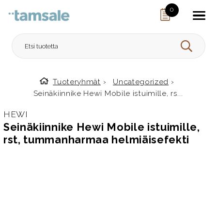
Skip to content
0
HAE
Tuoteryhmät
›
Uncategorized
›
Etusivulle
Seinäkiinnike Hewi Mobile istuimille, rs...
HEWI
Seinäkiinnike Hewi Mobile istuimille,
rst, tummanharmaa helmiäisefekti