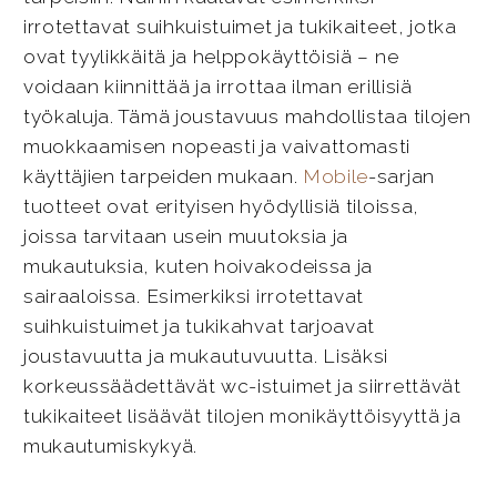
irrotettavat suihkuistuimet ja tukikaiteet, jotka
ovat tyylikkäitä ja helppokäyttöisiä – ne
voidaan kiinnittää ja irrottaa ilman erillisiä
työkaluja. Tämä joustavuus mahdollistaa tilojen
muokkaamisen nopeasti ja vaivattomasti
käyttäjien tarpeiden mukaan.
Mobile
-sarjan
tuotteet ovat erityisen hyödyllisiä tiloissa,
joissa tarvitaan usein muutoksia ja
mukautuksia, kuten hoivakodeissa ja
sairaaloissa. Esimerkiksi irrotettavat
suihkuistuimet ja tukikahvat tarjoavat
joustavuutta ja mukautuvuutta. Lisäksi
korkeussäädettävät wc-istuimet ja siirrettävät
tukikaiteet lisäävät tilojen monikäyttöisyyttä ja
mukautumiskykyä.