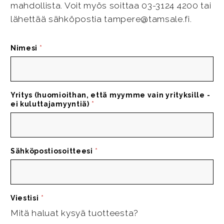
mahdollista. Voit myös soittaa 03-3124 4200 tai
lähettää sähköpostia tampere@tamsale.fi.
Nimesi
*
Yritys (huomioithan, että myymme vain yrityksille -
ei kuluttajamyyntiä)
*
Sähköpostiosoitteesi
*
Viestisi
*
Mitä haluat kysyä tuotteesta?