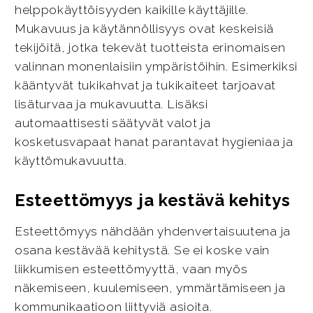
helppokäyttöisyyden kaikille käyttäjille.
Mukavuus ja käytännöllisyys ovat keskeisiä
tekijöitä, jotka tekevät tuotteista erinomaisen
valinnan monenlaisiin ympäristöihin. Esimerkiksi
kääntyvät tukikahvat ja tukikaiteet tarjoavat
lisäturvaa ja mukavuutta. Lisäksi
automaattisesti säätyvät valot ja
kosketusvapaat hanat parantavat hygieniaa ja
käyttömukavuutta.
Esteettömyys ja kestävä kehitys
Esteettömyys nähdään yhdenvertaisuutena ja
osana kestävää kehitystä. Se ei koske vain
liikkumisen esteettömyyttä, vaan myös
näkemiseen, kuulemiseen, ymmärtämiseen ja
kommunikaatioon liittyviä asioita.