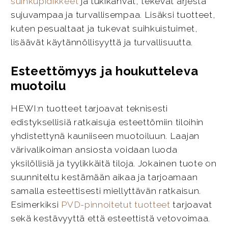
suihkupidikkeet
ja tukikahvat, tekevät arjesta
sujuvampaa ja turvallisempaa. Lisäksi tuotteet,
kuten pesualtaat ja tukevat suihkuistuimet,
lisäävät käytännöllisyyttä ja turvallisuutta.
Esteettömyys ja houkutteleva
muotoilu
HEWI:n tuotteet tarjoavat teknisesti
edistyksellisiä ratkaisuja esteettömiin tiloihin
yhdistettynä kauniiseen muotoiluun. Laajan
värivalikoiman ansiosta voidaan luoda
yksilöllisiä ja tyylikkäitä tiloja. Jokainen tuote on
suunniteltu kestämään aikaa ja tarjoamaan
samalla esteettisesti miellyttävän ratkaisun.
Esimerkiksi
PVD-pinnoitetut tuotteet
tarjoavat
sekä kestävyyttä että esteettistä vetovoimaa.