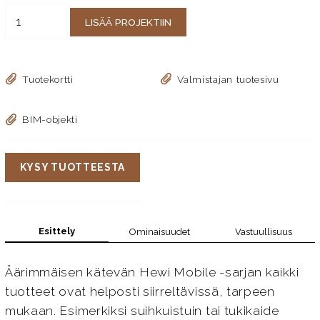
LISÄÄ PROJEKTIIN
Tuotekortti
Valmistajan tuotesivu
BIM-objekti
KYSY TUOTTEESTA
Esittely
Ominaisuudet
Vastuullisuus
Äärimmäisen kätevän Hewi Mobile -sarjan kaikki
tuotteet ovat helposti siirreltävissä, tarpeen
mukaan. Esimerkiksi suihkuistuin tai tukikaide