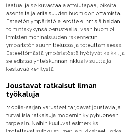
laatua, ja se kuvastaa ajattelutapaa, oikeita
asenteita ja erilaisuuden huomioon ottamista.
Esteetön ympäristö ei erottele ihmisiä heidän
toimintakykynsä perusteella, vaan huomioi
ihmisten moninaisuuden rakennetun
ympäristön suunnittelussa ja toteuttamisessa.
Esteettömästä ympäristöstä hyötyvät kaikki, ja
se edistää yhteiskunnan inklusiivisuutta ja
kestävää kehitystä.
Joustavat ratkaisut ilman
työkaluja
Mobile-sarjan varusteet tarjoavat joustavia ja
turvallisia ratkaisuja modernin kylpyhuoneen
tarpeisiin. Näihin kuuluvat esimerkiksi
irrotettavat suihkuistuimet ja tukikaiteet, jotka