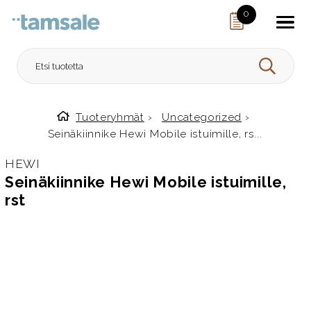
Skip to content
0
HAE
Tuoteryhmät
›
Uncategorized
›
Etusivulle
Seinäkiinnike Hewi Mobile istuimille, rs...
HEWI
Seinäkiinnike Hewi Mobile istuimille,
rst