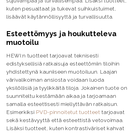
sujuvampaa ja turvallisempaa. Lisäksi tuotteet,
kuten pesualtaat ja tukevat suihkuistuimet,
lisäävät käytännöllisyyttä ja turvallisuutta.
Esteettömyys ja houkutteleva
muotoilu
HEWI:n tuotteet tarjoavat teknisesti
edistyksellisiä ratkaisuja esteettömiin tiloihin
yhdistettynä kauniiseen muotoiluun. Laajan
värivalikoiman ansiosta voidaan luoda
yksilöllisiä ja tyylikkäitä tiloja. Jokainen tuote on
suunniteltu kestämään aikaa ja tarjoamaan
samalla esteettisesti miellyttävän ratkaisun.
Esimerkiksi
PVD-pinnoitetut tuotteet
tarjoavat
sekä kestävyyttä että esteettistä vetovoimaa.
Lisäksi tuotteet, kuten kontrastiväriset kahvat