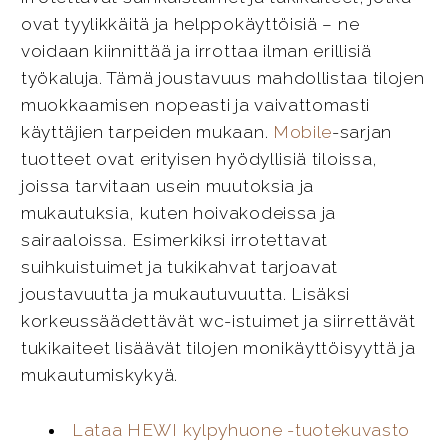
ovat tyylikkäitä ja helppokäyttöisiä – ne
voidaan kiinnittää ja irrottaa ilman erillisiä
työkaluja. Tämä joustavuus mahdollistaa tilojen
muokkaamisen nopeasti ja vaivattomasti
käyttäjien tarpeiden mukaan.
Mobile
-sarjan
tuotteet ovat erityisen hyödyllisiä tiloissa,
joissa tarvitaan usein muutoksia ja
mukautuksia, kuten hoivakodeissa ja
sairaaloissa. Esimerkiksi irrotettavat
suihkuistuimet ja tukikahvat tarjoavat
joustavuutta ja mukautuvuutta. Lisäksi
korkeussäädettävät wc-istuimet ja siirrettävät
tukikaiteet lisäävät tilojen monikäyttöisyyttä ja
mukautumiskykyä.
Lataa HEWI kylpyhuone -tuotekuvasto