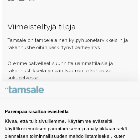
Viimeisteltyjä tiloja
Tamsale on tamperelainen kylpyhuonetarvikkeisiin ja
rakennusheloihin keskittynyt perheyritys.
Olemme palvelleet suunnitteluammattilaisia ja
rakennusliikkeitä ympäri Suomen jo kahdessa
sukupolvessa.
Ota yhteyttä - autamme mielellämme
Tuotekuvastot
Parempaa sisältöä evästeillä
Kivaa, että tulit sivuillemme. Käytämme evästeitä
Instagram
käyttökokemuksen parantamiseen ja analytiikkaan sekä
BIM-objektit
olennaisen toiminnallisuuden mahdollistamiseksi, kuten