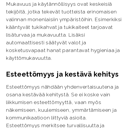
Mukavuus ja käytännöllisyys ovat keskeisiä
tekijöitä, jotka tekevät tuotteista erinomaisen
valinnan monenlaisiin ympäristöihin. Esimerkiksi
kääntyvät tukikahvat ja tukikaiteet tarjoavat
lisäturvaa ja mukavuutta. Lisäksi
automaattisesti säätyvät valot ja
kosketusvapaat hanat parantavat hygieniaa ja
käyttömukavuutta.
Esteettömyys ja kestävä kehitys
Esteettömyys nähdään yhdenvertaisuutena ja
osana kestävää kehitystä. Se ei koske vain
liikkumisen esteettömyyttä, vaan myös
näkemiseen, kuulemiseen, ymmärtämiseen ja
kommunikaatioon liittyviä asioita.
Esteettömyys merkitsee turvallisuutta ja