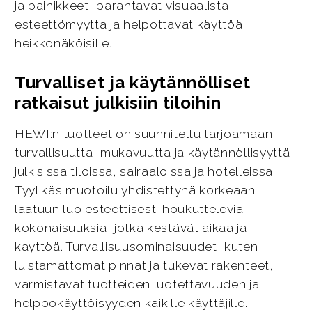
ja painikkeet, parantavat visuaalista
esteettömyyttä ja helpottavat käyttöä
heikkonäköisille.
Turvalliset ja käytännölliset
ratkaisut julkisiin tiloihin
HEWI:n tuotteet on suunniteltu tarjoamaan
turvallisuutta, mukavuutta ja käytännöllisyyttä
julkisissa tiloissa, sairaaloissa ja hotelleissa.
Tyylikäs muotoilu yhdistettynä korkeaan
laatuun luo esteettisesti houkuttelevia
kokonaisuuksia, jotka kestävät aikaa ja
käyttöä. Turvallisuusominaisuudet, kuten
luistamattomat pinnat ja tukevat rakenteet,
varmistavat tuotteiden luotettavuuden ja
helppokäyttöisyyden kaikille käyttäjille.