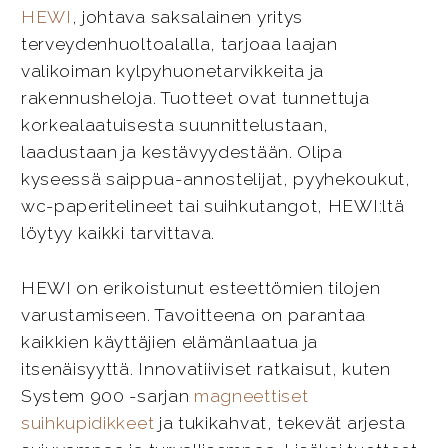
HEWI
, johtava saksalainen yritys
terveydenhuoltoalalla, tarjoaa laajan
valikoiman kylpyhuonetarvikkeita ja
rakennusheloja. Tuotteet ovat tunnettuja
korkealaatuisesta suunnittelustaan,
laadustaan ja kestävyydestään. Olipa
kyseessä saippua-annostelijat, pyyhekoukut,
wc-paperitelineet tai suihkutangot, HEWI:ltä
löytyy kaikki tarvittava.
HEWI on erikoistunut esteettömien tilojen
varustamiseen. Tavoitteena on parantaa
kaikkien käyttäjien elämänlaatua ja
itsenäisyyttä. Innovatiiviset ratkaisut, kuten
System 900 -sarjan
magneettiset
suihkupidikkeet
ja tukikahvat, tekevät arjesta