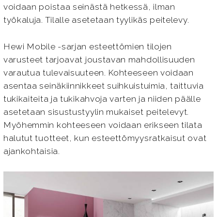
voidaan poistaa seinästä hetkessä, ilman
työkaluja. Tilalle asetetaan tyylikäs peitelevy.
Hewi Mobile -sarjan esteettömien tilojen
varusteet tarjoavat joustavan mahdollisuuden
varautua tulevaisuuteen. Kohteeseen voidaan
asentaa seinäkiinnikkeet suihkuistuimia, taittuvia
tukikaiteita ja tukikahvoja varten ja niiden päälle
asetetaan sisustustyylin mukaiset peitelevyt.
Myöhemmin kohteeseen voidaan erikseen tilata
halutut tuotteet, kun esteettömyysratkaisut ovat
ajankohtaisia.