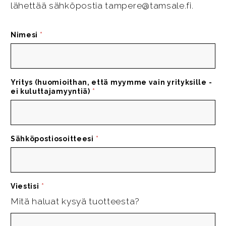
lähettää sähköpostia tampere@tamsale.fi.
Nimesi
*
Yritys (huomioithan, että myymme vain yrityksille -
ei kuluttajamyyntiä)
*
Sähköpostiosoitteesi
*
Viestisi
*
Mitä haluat kysyä tuotteesta?