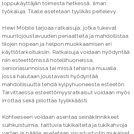
loppukäyttäjän toimesta hetkessä, ilman
työkaluja. Tilalle asetetaan tyylikäs peitelevy.
Hewi Mobile tarjoaa ratkaisuja, jotka tukevat
muuntojoustavuuden periaatteita ja mahdollistaa
tilojen nopean ja helpon muokkaamisen eri
käyttötarkoituksiin. Ratkaisuja voidaan hyödyntää
niin esteettömissä hotellihuoneissa,
senioriasunnoissa tai missä tahansa muualla,
jossa halutaan joustavasti hyödyntää
mahdollisuutta tehdä kylpyhuoneesta esteetön.
Tarvittaessa esteettömyysratkaisut voidaan myös
irrottaa sekä piilottaa tyylikkäästi.
Kohteeseen voidaan asentaa seinäkiinnikkeet
suihkuistuimia, taittuvia tukikaiteita ja tukikahvoja
varten ja päälle asetetaan sisustustyylin mukaiset