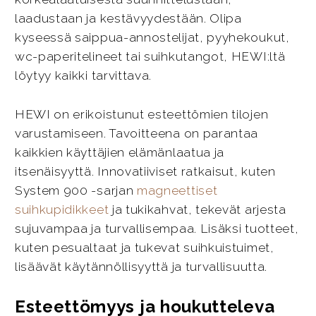
laadustaan ja kestävyydestään. Olipa
kyseessä saippua-annostelijat, pyyhekoukut,
wc-paperitelineet tai suihkutangot, HEWI:ltä
löytyy kaikki tarvittava.
HEWI on erikoistunut esteettömien tilojen
varustamiseen. Tavoitteena on parantaa
kaikkien käyttäjien elämänlaatua ja
itsenäisyyttä. Innovatiiviset ratkaisut, kuten
System 900 -sarjan
magneettiset
suihkupidikkeet
ja tukikahvat, tekevät arjesta
sujuvampaa ja turvallisempaa. Lisäksi tuotteet,
kuten pesualtaat ja tukevat suihkuistuimet,
lisäävät käytännöllisyyttä ja turvallisuutta.
Esteettömyys ja houkutteleva