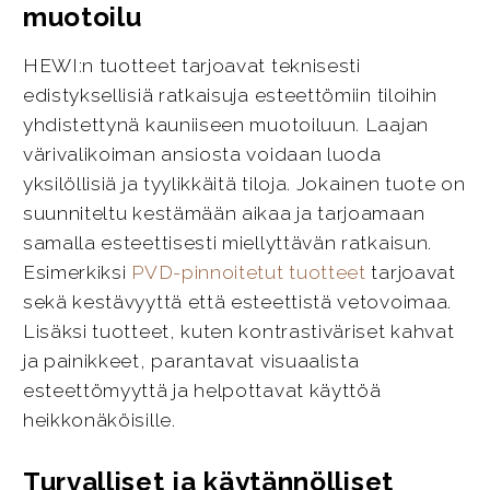
muotoilu
HEWI:n tuotteet tarjoavat teknisesti
edistyksellisiä ratkaisuja esteettömiin tiloihin
yhdistettynä kauniiseen muotoiluun. Laajan
värivalikoiman ansiosta voidaan luoda
yksilöllisiä ja tyylikkäitä tiloja. Jokainen tuote on
suunniteltu kestämään aikaa ja tarjoamaan
samalla esteettisesti miellyttävän ratkaisun.
Esimerkiksi
PVD-pinnoitetut tuotteet
tarjoavat
sekä kestävyyttä että esteettistä vetovoimaa.
Lisäksi tuotteet, kuten kontrastiväriset kahvat
ja painikkeet, parantavat visuaalista
esteettömyyttä ja helpottavat käyttöä
heikkonäköisille.
Turvalliset ja käytännölliset