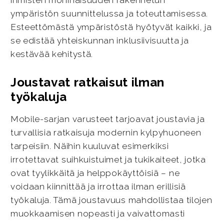
ihmisten moninaisuuden rakennetun
ympäristön suunnittelussa ja toteuttamisessa.
Esteettömästä ympäristöstä hyötyvät kaikki, ja
se edistää yhteiskunnan inklusiivisuutta ja
kestävää kehitystä.
Joustavat ratkaisut ilman
työkaluja
Mobile-sarjan varusteet tarjoavat joustavia ja
turvallisia ratkaisuja modernin kylpyhuoneen
tarpeisiin. Näihin kuuluvat esimerkiksi
irrotettavat suihkuistuimet ja tukikaiteet, jotka
ovat tyylikkäitä ja helppokäyttöisiä – ne
voidaan kiinnittää ja irrottaa ilman erillisiä
työkaluja. Tämä joustavuus mahdollistaa tilojen
muokkaamisen nopeasti ja vaivattomasti