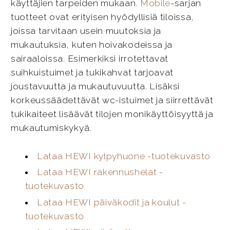
käyttäjien tarpeiden mukaan.
Mobile
-sarjan
tuotteet ovat erityisen hyödyllisiä tiloissa,
joissa tarvitaan usein muutoksia ja
mukautuksia, kuten hoivakodeissa ja
sairaaloissa. Esimerkiksi irrotettavat
suihkuistuimet ja tukikahvat tarjoavat
joustavuutta ja mukautuvuutta. Lisäksi
korkeussäädettävät wc-istuimet ja siirrettävät
tukikaiteet lisäävät tilojen monikäyttöisyyttä ja
mukautumiskykyä.
Lataa HEWI kylpyhuone -tuotekuvasto
Lataa HEWI rakennushelat -
tuotekuvasto
Lataa HEWI päiväkodit ja koulut -
tuotekuvasto