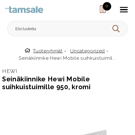
Skip to content
0
HAE
Tuoteryhmät
›
Uncategorized
›
Etusivulle
Seinäkiinnike Hewi Mobile suihkuistuimil...
HEWI
Seinäkiinnike Hewi Mobile
suihkuistuimille 950, kromi