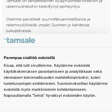
Tamsale on tamperelainen kylpyhuonetarvikkeisiin ja
rakennusheloihin keskittynyt perheyritys.
Olemme palvelleet suunnitteluammattilaisia ja
rakennusliikkeitä ympäri Suomen jo kahdessa
sukupolvessa.
Ota yhteyttä - autamme mielellämme
Tuotekuvastot
Parempaa sisältöä evästeillä
Kivaa, että tulit sivuillemme. Käytämme evästeitä
Instagram
käyttökokemuksen parantamiseen ja analytiikkaan sekä
BIM-objektit
olennaisen toiminnallisuuden mahdollistamiseksi, kuten
tuotekuvastojen esittämiseen. Suostumuksellasi käytämme
Yhteystiedot
evästeitä myös markkinoinnin kohdentamiseen.
Napsauttamalla "Selvä" hyväksyt evästeiden käytön.
Tiedotteet
Tietosuojaseloste